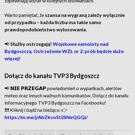
zapewniają udział w kolejnych losowaniach.
Warto pamiętać, że
szansa na wygraną zależy wyłącznie
od przypadku – każda liczba ma takie samo
prawdopodobieństwo wylosowania.
📢
Służby ostrzegają!
Wojskowe samoloty nad
Bydgoszczą. Ostrzeżenie WZL nr 2: prób będzie dużo
więcej!
Dołącz do kanału TVP3 Bydgoszcz
📢 𝗡𝗜𝗘 𝗣𝗥𝗭𝗘𝗚𝗔𝗣 powiadomień o wypadkach, alertów
meteo oraz innych ważnych komunikatów. Dołącz do kanału
informacyjnego TVP3 Bydgoszcz na Facebooku!
❗❗❗ Kliknij i bądź na bieżąco: 👉
https://m.me/j/AbZkvo5t2SNeQGQi/