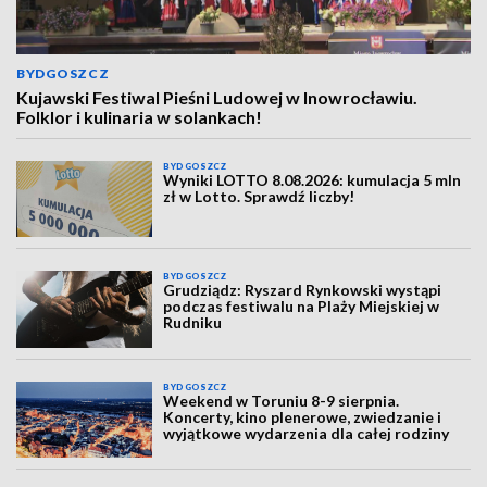
BYDGOSZCZ
Kujawski Festiwal Pieśni Ludowej w Inowrocławiu.
Folklor i kulinaria w solankach!
BYDGOSZCZ
Wyniki LOTTO 8.08.2026: kumulacja 5 mln
zł w Lotto. Sprawdź liczby!
BYDGOSZCZ
Grudziądz: Ryszard Rynkowski wystąpi
podczas festiwalu na Plaży Miejskiej w
Rudniku
BYDGOSZCZ
Weekend w Toruniu 8-9 sierpnia.
Koncerty, kino plenerowe, zwiedzanie i
wyjątkowe wydarzenia dla całej rodziny