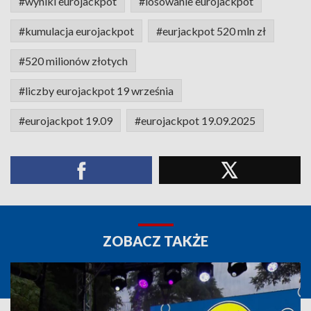
#wyniki eurojackpot
#losowanie eurojackpot
#kumulacja eurojackpot
#eurjackpot 520 mln zł
#520 milionów złotych
#liczby eurojackpot 19 września
#eurojackpot 19.09
#eurojackpot 19.09.2025
ZOBACZ TAKŻE