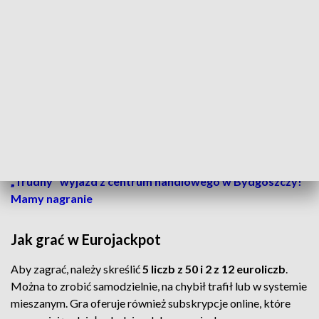
W Polsce także szczęśliwcy wielokrotnie zdobywali fortuny.
Największa wygrana to blisko
214 mln zł
, którą w sierpniu
2022 roku zgarnął mieszkaniec powiatu krotoszyńskiego w
Wielkopolsce. Kolejne wielkie "eurojackpotowe" wygrane to:
206,5 mln zł
(pow. bieruńsko-lędziński, 2021) oraz prawie
193,4 mln zł
(pow. piotrkowski, 2019).
Następni gracze wzbogacili się o 96,8 mln zł w powiecie
pruszkowskim i 91,3 mln zł w rzeszowskim.
👉
To może Cię zainteresować:
Agresja na drodze.
„Trudny" wyjazd z centrum handlowego w Bydgoszczy!
Mamy nagranie
Jak grać w Eurojackpot
Aby zagrać, należy skreślić
5 liczb z 50 i 2 z 12 euroliczb
.
Można to zrobić samodzielnie, na chybił trafił lub w systemie
mieszanym. Gra oferuje również subskrypcje online, które