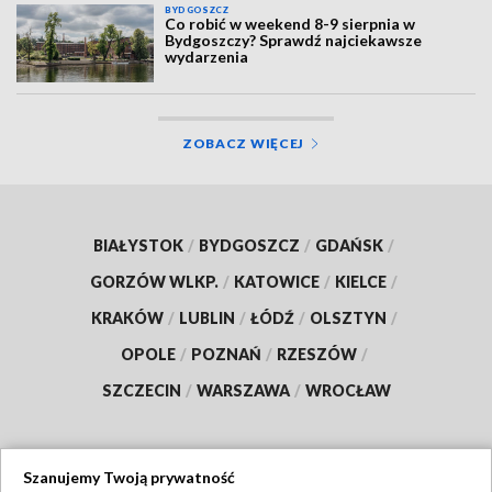
BYDGOSZCZ
Co robić w weekend 8-9 sierpnia w
Bydgoszczy? Sprawdź najciekawsze
wydarzenia
ZOBACZ WIĘCEJ
BIAŁYSTOK
/
BYDGOSZCZ
/
GDAŃSK
/
GORZÓW WLKP.
/
KATOWICE
/
KIELCE
/
KRAKÓW
/
LUBLIN
/
ŁÓDŹ
/
OLSZTYN
/
OPOLE
/
POZNAŃ
/
RZESZÓW
/
SZCZECIN
/
WARSZAWA
/
WROCŁAW
Szanujemy Twoją prywatność