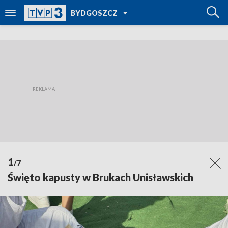
POWRÓT DO
BYDGOSZCZ
TVP REGIONY
1
/7
Święto kapusty w Brukach Unisławskich