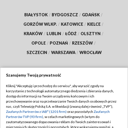
BIAŁYSTOK
/
BYDGOSZCZ
/
GDAŃSK
/
GORZÓW WLKP.
/
KATOWICE
/
KIELCE
/
KRAKÓW
/
LUBLIN
/
ŁÓDŹ
/
OLSZTYN
/
OPOLE
/
POZNAŃ
/
RZESZÓW
/
SZCZECIN
/
WARSZAWA
/
WROCŁAW
Szanujemy Twoją prywatność
Dołącz do nas:
Kliknij "Akceptuję i przechodzę do serwisu", aby wyrazić zgody na
korzystanie z technologii automatycznego śledzenia i zbierania danych,
TVP
dostęp do informacji na Twoim urządzeniu końcowym i ich
Abonament TVP
przechowywanie oraz na przetwarzanie Twoich danych osobowych przez
Regulamin TVP
nas, czyli Telewizję Polską S.A. w likwidacji (zwaną dalej również „TVP”),
Emisja w TVP
Polityka prywatności
Zaufanych Partnerów z IAB* (1201 firm)
oraz pozostałych
Zaufanych
Partnerów TVP (93 firm)
, w celach marketingowych (w tym do
Centrum informacji TVP
Moje zgody
zautomatyzowanego dopasowania reklam do Twoich zainteresowań i
mierzenia ich skuteczności) i pozostałych, które wskazujemy poniżej, a