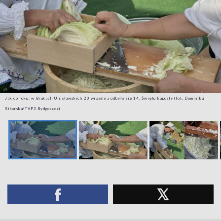
Jak co roku, w Brukach Unisławskich 20 września odbyło się 14. Święto kapusty (fot. Dominika
Sikorska/TVP3 Bydgoszcz)