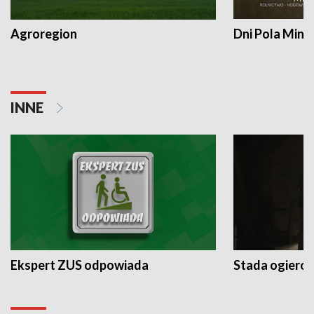
Agroregion
Dni Pola Min
INNE
Ekspert ZUS odpowiada
Stada ogieró