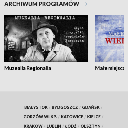
ARCHIWUM PROGRAMÓW
Muzealia Regionalia
Małe miejscow
BIAŁYSTOK
/
BYDGOSZCZ
/
GDAŃSK
/
GORZÓW WLKP.
/
KATOWICE
/
KIELCE
/
KRAKÓW
/
LUBLIN
/
ŁÓDŹ
/
OLSZTYN
/