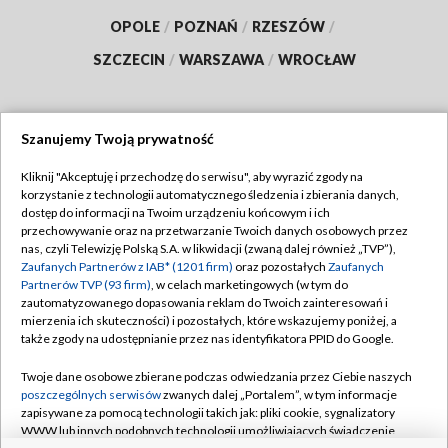
OPOLE
/
POZNAŃ
/
RZESZÓW
/
SZCZECIN
/
WARSZAWA
/
WROCŁAW
Szanujemy Twoją prywatność
Dołącz do nas:
Kliknij "Akceptuję i przechodzę do serwisu", aby wyrazić zgody na
korzystanie z technologii automatycznego śledzenia i zbierania danych,
TVP
dostęp do informacji na Twoim urządzeniu końcowym i ich
Abonament TVP
przechowywanie oraz na przetwarzanie Twoich danych osobowych przez
Regulamin TVP
nas, czyli Telewizję Polską S.A. w likwidacji (zwaną dalej również „TVP”),
Emisja w TVP
Polityka prywatności
Zaufanych Partnerów z IAB* (1201 firm)
oraz pozostałych
Zaufanych
Partnerów TVP (93 firm)
, w celach marketingowych (w tym do
Centrum informacji TVP
Moje zgody
zautomatyzowanego dopasowania reklam do Twoich zainteresowań i
mierzenia ich skuteczności) i pozostałych, które wskazujemy poniżej, a
Naziemna Telewizja Cyfrowa
Pomoc
także zgody na udostępnianie przez nas identyfikatora PPID do Google.
Sklep TVP
Biuro reklamy
Twoje dane osobowe zbierane podczas odwiedzania przez Ciebie naszych
Rada Programowa
Kontakt
poszczególnych serwisów
zwanych dalej „Portalem”, w tym informacje
zapisywane za pomocą technologii takich jak: pliki cookie, sygnalizatory
System NOS
WWW lub innych podobnych technologii umożliwiających świadczenie