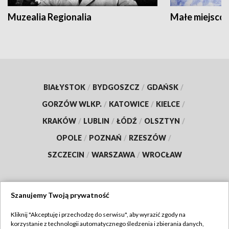
Muzealia Regionalia
Małe miejscow
BIAŁYSTOK
/
BYDGOSZCZ
/
GDAŃSK
/
GORZÓW WLKP.
/
KATOWICE
/
KIELCE
/
KRAKÓW
/
LUBLIN
/
ŁÓDŹ
/
OLSZTYN
/
OPOLE
/
POZNAŃ
/
RZESZÓW
/
SZCZECIN
/
WARSZAWA
/
WROCŁAW
Szanujemy Twoją prywatność
Dołącz do nas:
Kliknij "Akceptuję i przechodzę do serwisu", aby wyrazić zgody na
korzystanie z technologii automatycznego śledzenia i zbierania danych,
TVP