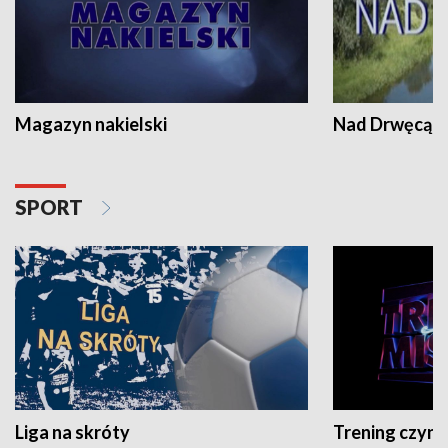
Magazyn nakielski
Nad Drwęcą
SPORT
Liga na skróty
Trening czyni 