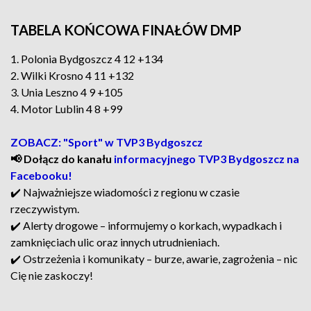
TABELA KOŃCOWA FINAŁÓW DMP
1. Polonia Bydgoszcz 4 12 +134
2. Wilki Krosno 4 11 +132
3. Unia Leszno 4 9 +105
4. Motor Lublin 4 8 +99
ZOBACZ: "Sport" w TVP3 Bydgoszcz
📢 Dołącz do kanału
informacyjnego TVP3 Bydgoszcz na
Facebooku!
✔️ Najważniejsze wiadomości z regionu w czasie
rzeczywistym.
✔️ Alerty drogowe – informujemy o korkach, wypadkach i
zamknięciach ulic oraz innych utrudnieniach.
✔️ Ostrzeżenia i komunikaty – burze, awarie, zagrożenia – nic
Cię nie zaskoczy!