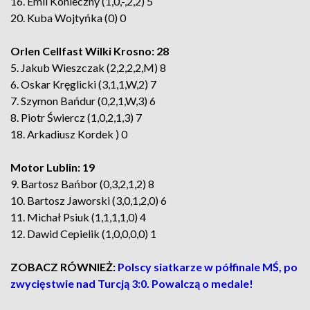
16. Emil Konieczny (1,0,-,2,2) 5
20. Kuba Wojtyńka (0) 0
Orlen Cellfast Wilki Krosno: 28
5. Jakub Wieszczak (2,2,2,2,M) 8
6. Oskar Kręglicki (3,1,1,W,2) 7
7. Szymon Bańdur (0,2,1,W,3) 6
8. Piotr Świercz (1,0,2,1,3) 7
18. Arkadiusz Kordek ) 0
Motor Lublin: 19
9. Bartosz Bańbor (0,3,2,1,2) 8
10. Bartosz Jaworski (3,0,1,2,0) 6
11. Michał Psiuk (1,1,1,1,0) 4
12. Dawid Cepielik (1,0,0,0,0) 1
ZOBACZ RÓWNIEŻ:
Polscy siatkarze w półfinale MŚ, po
zwycięstwie nad Turcją 3:0. Powalczą o medale!