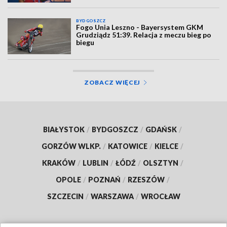
BYDGOSZCZ
Fogo Unia Leszno - Bayersystem GKM
Grudziądz 51:39. Relacja z meczu bieg po
biegu
ZOBACZ WIĘCEJ
BIAŁYSTOK
/
BYDGOSZCZ
/
GDAŃSK
/
GORZÓW WLKP.
/
KATOWICE
/
KIELCE
/
KRAKÓW
/
LUBLIN
/
ŁÓDŹ
/
OLSZTYN
/
OPOLE
/
POZNAŃ
/
RZESZÓW
/
SZCZECIN
/
WARSZAWA
/
WROCŁAW