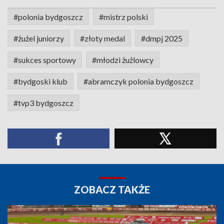
#polonia bydgoszcz
#mistrz polski
#żużel juniorzy
#złoty medal
#dmpj 2025
#sukces sportowy
#młodzi żużlowcy
#bydgoski klub
#abramczyk polonia bydgoszcz
#tvp3 bydgoszcz
ZOBACZ TAKŻE