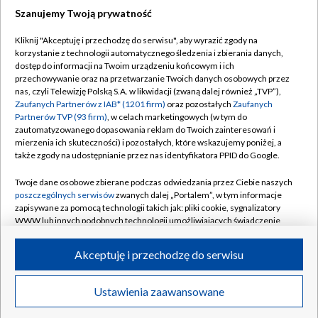
Szanujemy Twoją prywatność
Dołącz do nas:
Kliknij "Akceptuję i przechodzę do serwisu", aby wyrazić zgody na
korzystanie z technologii automatycznego śledzenia i zbierania danych,
TVP
dostęp do informacji na Twoim urządzeniu końcowym i ich
Abonament TVP
przechowywanie oraz na przetwarzanie Twoich danych osobowych przez
Regulamin TVP
nas, czyli Telewizję Polską S.A. w likwidacji (zwaną dalej również „TVP”),
Emisja w TVP
Polityka prywatności
Zaufanych Partnerów z IAB* (1201 firm)
oraz pozostałych
Zaufanych
Partnerów TVP (93 firm)
, w celach marketingowych (w tym do
Centrum informacji TVP
Moje zgody
zautomatyzowanego dopasowania reklam do Twoich zainteresowań i
mierzenia ich skuteczności) i pozostałych, które wskazujemy poniżej, a
Naziemna Telewizja Cyfrowa
Pomoc
także zgody na udostępnianie przez nas identyfikatora PPID do Google.
Sklep TVP
Biuro reklamy
Twoje dane osobowe zbierane podczas odwiedzania przez Ciebie naszych
Rada Programowa
Kontakt
poszczególnych serwisów
zwanych dalej „Portalem”, w tym informacje
zapisywane za pomocą technologii takich jak: pliki cookie, sygnalizatory
System NOS
WWW lub innych podobnych technologii umożliwiających świadczenie
dopasowanych i bezpiecznych usług, personalizację treści oraz reklam,
Informacje o nadawcy
Kanały
udostępnianie funkcji mediów społecznościowych oraz analizowanie
Akceptuję i przechodzę do serwisu
ruchu w Internecie.
Program dla prasy
©2026 Telewizja Polska S.A. w likwidacji
Biuro Reklamy
Twoje dane osobowe zbierane podczas odwiedzania przez Ciebie
Ustawienia zaawansowane
poszczególnych serwisów
na Portalu, takie jak adresy IP, identyfikatory
Ogłoszenie przetargowe
Twoich urządzeń końcowych i identyfikatory plików cookie, informacje o