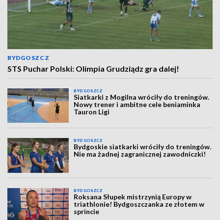
BYDGOSZCZ
STS Puchar Polski: Olimpia Grudziądz gra dalej!
BYDGOSZCZ
Siatkarki z Mogilna wróciły do treningów.
Nowy trener i ambitne cele beniaminka
Tauron Ligi
BYDGOSZCZ
Bydgoskie siatkarki wróciły do treningów.
Nie ma żadnej zagranicznej zawodniczki!
BYDGOSZCZ
Roksana Słupek mistrzynią Europy w
triathlonie! Bydgoszczanka ze złotem w
sprincie