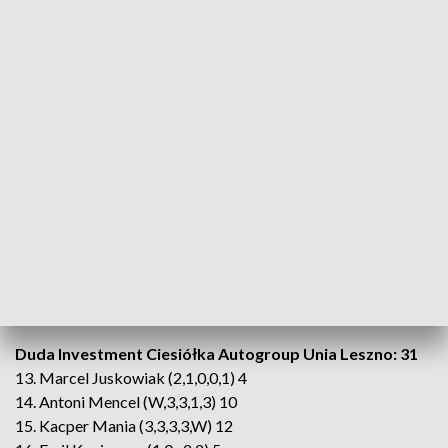
pewną wygraną.
ZOBACZ RÓWNIEŻ:
Patryk Dudek mistrzem Europy na
żużlu. Torunianin wygrał Tauron SEC 2025, pojedzie w
Grand Prix 2026!
Punktacja końcowa zawodów w Bydgoszczy
Abramczyk Polonia Bydgoszcz: 41
1. Kacper Andrzejewski (2,2,2,3,1) 10
2. Maksymilian Pawełczak (2,3,3,3,3) 14
3. Adam Putkowski (0,1,0,3,2) 6
4. Bartosz Nowak (3,2,3,2,1) 11
Duda Investment Ciesiółka Autogroup Unia Leszno: 31
13. Marcel Juskowiak (2,1,0,0,1) 4
14. Antoni Mencel (W,3,3,1,3) 10
15. Kacper Mania (3,3,3,3,W) 12