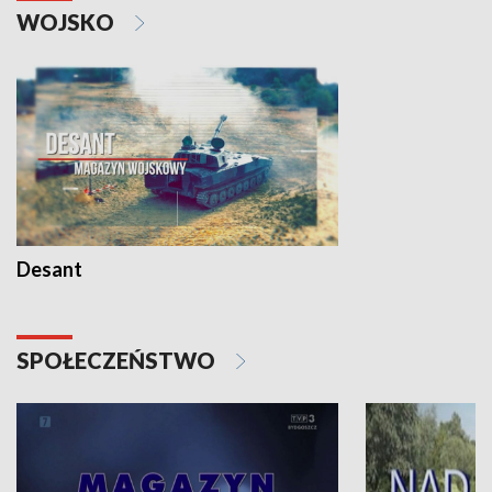
WOJSKO
Desant
SPOŁECZEŃSTWO