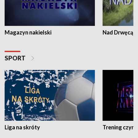
Magazyn nakielski
Nad Drwęcą
SPORT
Liga na skróty
Trening czyni 