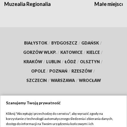
Muzealia Regionalia
Małe miejscow
BIAŁYSTOK
/
BYDGOSZCZ
/
GDAŃSK
/
GORZÓW WLKP.
/
KATOWICE
/
KIELCE
/
KRAKÓW
/
LUBLIN
/
ŁÓDŹ
/
OLSZTYN
/
OPOLE
/
POZNAŃ
/
RZESZÓW
/
SZCZECIN
/
WARSZAWA
/
WROCŁAW
Szanujemy Twoją prywatność
Dołącz do nas:
Kliknij "Akceptuję i przechodzę do serwisu", aby wyrazić zgody na
korzystanie z technologii automatycznego śledzenia i zbierania danych,
TVP
dostęp do informacji na Twoim urządzeniu końcowym i ich