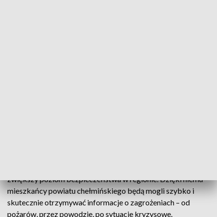
▶︎ Brzozowie,
▶︎ Unisławiu,
▶︎ Trzebczu Szlacheckim,
▶︎ Podwiesku,
▶︎ Lipieńku (ostatnie dwie miejscowości – montaż
zaplanowany na piątek, 26 września 2025 r.).
To już
trzeci z siedmiu etapów
projektu SOiA, który
docelowo obejmie cały powiat.
ZOBACZ RÓWNIEŻ:
Wielki pożar stogu w Wójcinie w
gm. Piotrków Kujawski. Potrzebna pomoc!
Bezpieczeństwo mieszkańców priorytetem
System Ostrzegania i Alarmowania to inwestycja, która
zwiększy poziom bezpieczeństwa w regionie. Dzięki niemu
mieszkańcy powiatu chełmińskiego będą mogli szybko i
skutecznie otrzymywać informacje o zagrożeniach – od
pożarów, przez powodzie, po sytuacje kryzysowe.