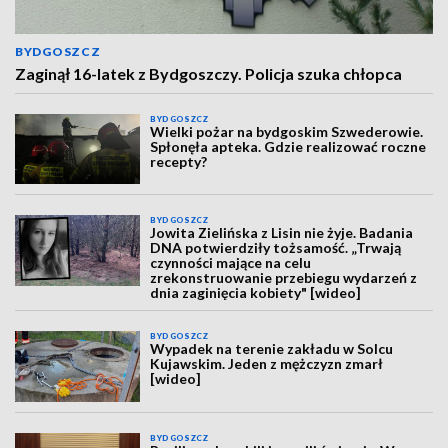
BYDGOSZCZ
Zaginął 16-latek z Bydgoszczy. Policja szuka chłopca
BYDGOSZCZ
Wielki pożar na bydgoskim Szwederowie.
Spłonęła apteka. Gdzie realizować roczne
recepty?
BYDGOSZCZ
Jowita Zielińska z Lisin nie żyje. Badania
DNA potwierdziły tożsamość. „Trwają
czynności mające na celu
zrekonstruowanie przebiegu wydarzeń z
dnia zaginięcia kobiety" [wideo]
BYDGOSZCZ
Wypadek na terenie zakładu w Solcu
Kujawskim. Jeden z mężczyzn zmarł
[wideo]
BYDGOSZCZ