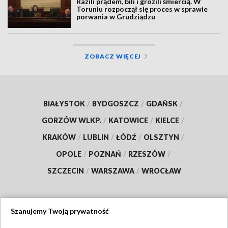
Razili prądem, bili i grozili śmiercią. W
Toruniu rozpoczął się proces w sprawie
porwania w Grudziądzu
ZOBACZ WIĘCEJ
BIAŁYSTOK
/
BYDGOSZCZ
/
GDAŃSK
/
GORZÓW WLKP.
/
KATOWICE
/
KIELCE
/
KRAKÓW
/
LUBLIN
/
ŁÓDŹ
/
OLSZTYN
/
OPOLE
/
POZNAŃ
/
RZESZÓW
/
SZCZECIN
/
WARSZAWA
/
WROCŁAW
Szanujemy Twoją prywatność
Dołącz do nas: