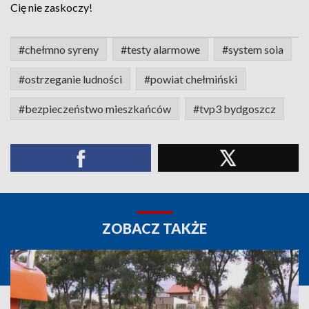
Cię nie zaskoczy!
#chełmno syreny
#testy alarmowe
#system soia
#ostrzeganie ludności
#powiat chełmiński
#bezpieczeństwo mieszkańców
#tvp3 bydgoszcz
ZOBACZ TAKŻE