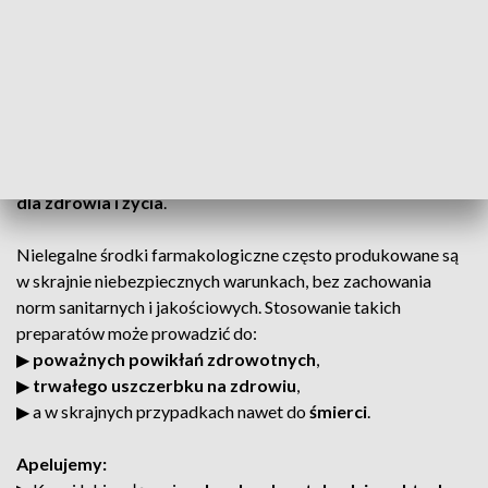
niewiadomego pochodzenia!
Policja oraz instytucje odpowiedzialne za bezpieczeństwo
zdrowotne apelują do wszystkich obywateli o
bezwzględną
ostrożność przy zakupie i stosowaniu leków
. Preparaty
niewiadomego pochodzenia, wytwarzane poza kontrolą i bez
odpowiednich badań, mogą stanowić
poważne zagrożenie
dla zdrowia i życia
.
Nielegalne środki farmakologiczne często produkowane są
w skrajnie niebezpiecznych warunkach, bez zachowania
norm sanitarnych i jakościowych. Stosowanie takich
preparatów może prowadzić do:
▶︎
poważnych powikłań zdrowotnych
,
▶︎
trwałego uszczerbku na zdrowiu
,
▶︎ a w skrajnych przypadkach nawet do
śmierci
.
Apelujemy: