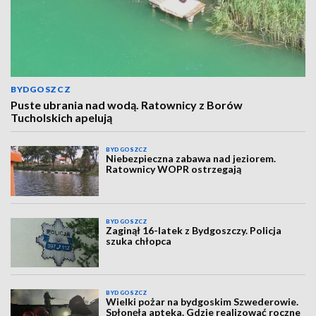
BYDGOSZCZ
Puste ubrania nad wodą. Ratownicy z Borów
Tucholskich apelują
BYDGOSZCZ
Niebezpieczna zabawa nad jeziorem.
Ratownicy WOPR ostrzegają
BYDGOSZCZ
Zaginął 16-latek z Bydgoszczy. Policja
szuka chłopca
BYDGOSZCZ
Wielki pożar na bydgoskim Szwederowie.
Spłonęła apteka. Gdzie realizować roczne