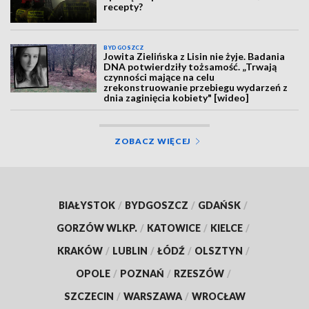
recepty?
BYDGOSZCZ
Jowita Zielińska z Lisin nie żyje. Badania
DNA potwierdziły tożsamość. „Trwają
czynności mające na celu
zrekonstruowanie przebiegu wydarzeń z
dnia zaginięcia kobiety" [wideo]
ZOBACZ WIĘCEJ
BIAŁYSTOK
/
BYDGOSZCZ
/
GDAŃSK
/
GORZÓW WLKP.
/
KATOWICE
/
KIELCE
/
KRAKÓW
/
LUBLIN
/
ŁÓDŹ
/
OLSZTYN
/
OPOLE
/
POZNAŃ
/
RZESZÓW
/
SZCZECIN
/
WARSZAWA
/
WROCŁAW