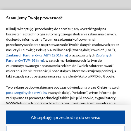
Szanujemy Twoją prywatność
Dołącz do nas:
Kliknij "Akceptuję i przechodzę do serwisu", aby wyrazić zgody na
korzystanie z technologii automatycznego śledzenia i zbierania danych,
TVP
dostęp do informacji na Twoim urządzeniu końcowym i ich
Abonament TVP
przechowywanie oraz na przetwarzanie Twoich danych osobowych przez
Regulamin TVP
nas, czyli Telewizję Polską S.A. w likwidacji (zwaną dalej również „TVP”),
Emisja w TVP
Polityka prywatności
Zaufanych Partnerów z IAB* (1201 firm)
oraz pozostałych
Zaufanych
Partnerów TVP (93 firm)
, w celach marketingowych (w tym do
Centrum informacji TVP
Moje zgody
zautomatyzowanego dopasowania reklam do Twoich zainteresowań i
mierzenia ich skuteczności) i pozostałych, które wskazujemy poniżej, a
Naziemna Telewizja Cyfrowa
Pomoc
także zgody na udostępnianie przez nas identyfikatora PPID do Google.
Sklep TVP
Biuro reklamy
Twoje dane osobowe zbierane podczas odwiedzania przez Ciebie naszych
Rada Programowa
Kontakt
poszczególnych serwisów
zwanych dalej „Portalem”, w tym informacje
zapisywane za pomocą technologii takich jak: pliki cookie, sygnalizatory
System NOS
WWW lub innych podobnych technologii umożliwiających świadczenie
dopasowanych i bezpiecznych usług, personalizację treści oraz reklam,
Informacje o nadawcy
Kanały
udostępnianie funkcji mediów społecznościowych oraz analizowanie
Akceptuję i przechodzę do serwisu
ruchu w Internecie.
Program dla prasy
©2026 Telewizja Polska S.A. w likwidacji
Biuro Reklamy
Twoje dane osobowe zbierane podczas odwiedzania przez Ciebie