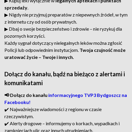
▶︎ Kupuj leki wyłącznie w
legalnych aptekach i punktach
sprzedaży
.
▶︎ Nigdy nie przyjmuj preparatów z niepewnych źródeł, w tym
z internetu czy od osób prywatnych.
▶︎ Dbaj o swoje bezpieczeństwo i zdrowie – nie ryzykuj dla
pozornych korzyści.
Każdy sygnał dotyczący nielegalnych leków można zgłosić
Policji lub odpowiednim instytucjom.
Twoja czujność może
uratować życie – Twoje i innych.
Dołącz do kanału, bądź na bieżąco z alertami i
komunikatami
📢 Dołącz do kanału
informacyjnego TVP3 Bydgoszcz na
Facebooku!
✔️ Najważniejsze wiadomości z regionu w czasie
rzeczywistym.
✔️ Alerty drogowe – informujemy o korkach, wypadkach i
zamknięciach ulic oraz innych utrudnieniach.