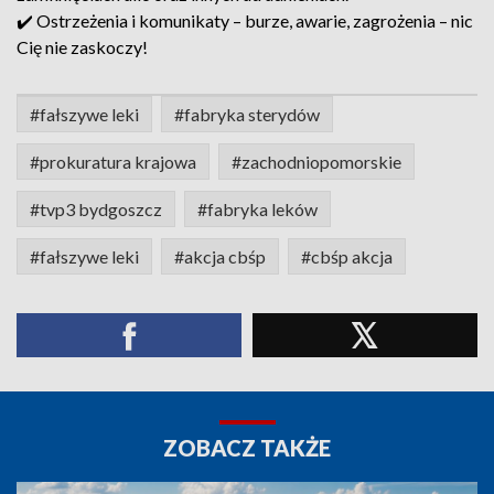
✔️ Ostrzeżenia i komunikaty – burze, awarie, zagrożenia – nic
Cię nie zaskoczy!
#fałszywe leki
#fabryka sterydów
#prokuratura krajowa
#zachodniopomorskie
#tvp3 bydgoszcz
#fabryka leków
#fałszywe leki
#akcja cbśp
#cbśp akcja
ZOBACZ TAKŻE