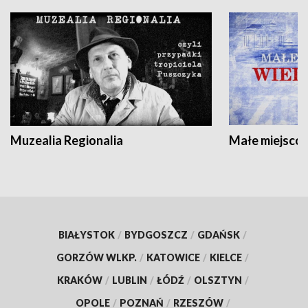
Muzealia Regionalia
Małe miejscow
BIAŁYSTOK
/
BYDGOSZCZ
/
GDAŃSK
/
GORZÓW WLKP.
/
KATOWICE
/
KIELCE
/
KRAKÓW
/
LUBLIN
/
ŁÓDŹ
/
OLSZTYN
/
OPOLE
/
POZNAŃ
/
RZESZÓW
/