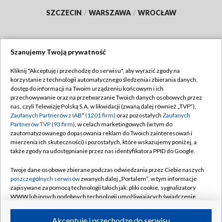
SZCZECIN
/
WARSZAWA
/
WROCŁAW
Szanujemy Twoją prywatność
Dołącz do nas:
Kliknij "Akceptuję i przechodzę do serwisu", aby wyrazić zgody na
korzystanie z technologii automatycznego śledzenia i zbierania danych,
TVP
dostęp do informacji na Twoim urządzeniu końcowym i ich
Abonament TVP
przechowywanie oraz na przetwarzanie Twoich danych osobowych przez
Regulamin TVP
nas, czyli Telewizję Polską S.A. w likwidacji (zwaną dalej również „TVP”),
Emisja w TVP
Polityka prywatności
Zaufanych Partnerów z IAB* (1201 firm)
oraz pozostałych
Zaufanych
Partnerów TVP (93 firm)
, w celach marketingowych (w tym do
Centrum informacji TVP
Moje zgody
zautomatyzowanego dopasowania reklam do Twoich zainteresowań i
mierzenia ich skuteczności) i pozostałych, które wskazujemy poniżej, a
Naziemna Telewizja Cyfrowa
Pomoc
także zgody na udostępnianie przez nas identyfikatora PPID do Google.
Sklep TVP
Biuro reklamy
Twoje dane osobowe zbierane podczas odwiedzania przez Ciebie naszych
Rada Programowa
Kontakt
poszczególnych serwisów
zwanych dalej „Portalem”, w tym informacje
zapisywane za pomocą technologii takich jak: pliki cookie, sygnalizatory
System NOS
WWW lub innych podobnych technologii umożliwiających świadczenie
dopasowanych i bezpiecznych usług, personalizację treści oraz reklam,
Informacje o nadawcy
Kanały
udostępnianie funkcji mediów społecznościowych oraz analizowanie
Akceptuję i przechodzę do serwisu