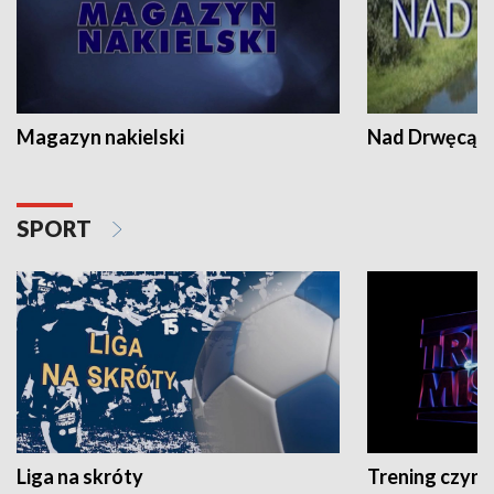
Magazyn nakielski
Nad Drwęcą
SPORT
Liga na skróty
Trening czyni 