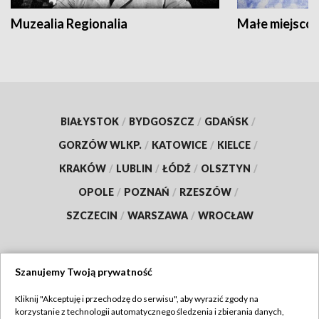
Muzealia Regionalia
Małe miejscow
BIAŁYSTOK
/
BYDGOSZCZ
/
GDAŃSK
/
GORZÓW WLKP.
/
KATOWICE
/
KIELCE
/
KRAKÓW
/
LUBLIN
/
ŁÓDŹ
/
OLSZTYN
/
OPOLE
/
POZNAŃ
/
RZESZÓW
/
SZCZECIN
/
WARSZAWA
/
WROCŁAW
Szanujemy Twoją prywatność
Dołącz do nas:
Kliknij "Akceptuję i przechodzę do serwisu", aby wyrazić zgody na
korzystanie z technologii automatycznego śledzenia i zbierania danych,
TVP