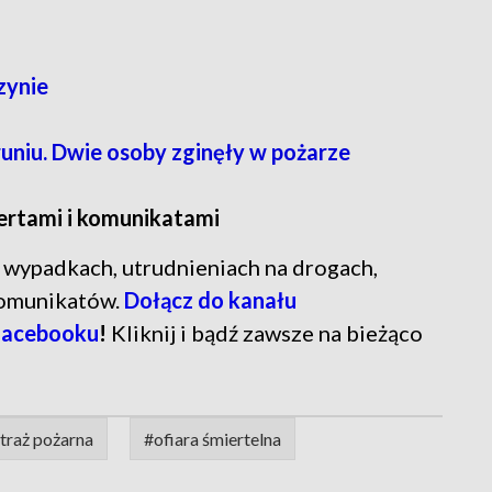
zynie
uniu. Dwie osoby zginęły w pożarze
lertami i komunikatami
ń o wypadkach, utrudnieniach na drogach,
komunikatów.
Dołącz do kanału
Facebooku
!
Kliknij i bądź zawsze na bieżąco
traż pożarna
#ofiara śmiertelna