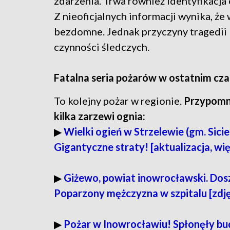
zdarzenia. Trwa również identyfikacja o
Z nieoficjalnych informacji wynika, 
bezdomne. Jednak przyczyny tragedii
czynności śledczych.
Fatalna seria pożarów w ostatnim c
To kolejny pożar w regionie.
Przypomni
kilka zarzewi ognia:
▶︎
Wielki ogień w Strzelewie (gm. Sici
Gigantyczne straty! [aktualizacja, wię
▶︎
Giżewo, powiat inowrocławski. Dos
Poparzony mężczyzna w szpitalu [zdję
▶︎
Pożar w Inowrocławiu! Spłonęły bu