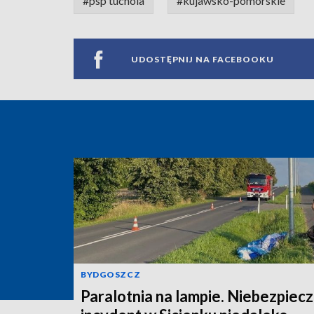
#psp tuchola
#kujawsko-pomorskie
UDOSTĘPNIJ NA FACEBOOKU
BYDGOSZCZ
Paralotnia na lampie. Niebezpiec