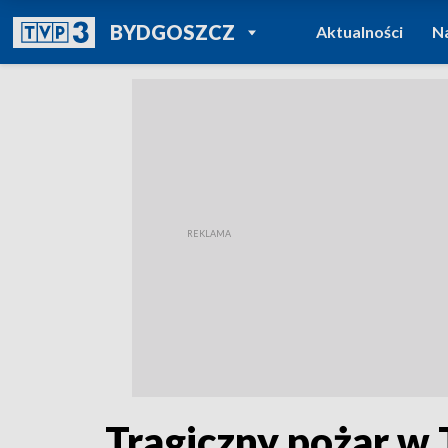
POWRÓT DO
BYDGOSZCZ
Aktualności
N
TVP REGIONY
Tragiczny pożar w