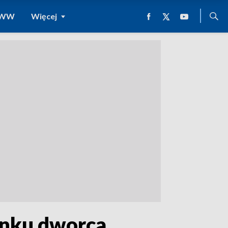
 WWW
Więcej
ynku dworca