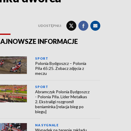
UDOSTĘPNIJ:
AJNOWSZE INFORMACJE
SPORT
Polonia Bydgoszcz – Polonia
Piła 65:25. Zobacz zdjęcia z
meczu
SPORT
Abramczyk Polonia Bydgoszcz
- Polonia Piła. Lider Metalkas
2. Ekstraligi rozgromił
beniaminka [relacja bieg po
biegu]
NA SYGNALE
Wypadek na terenie zakładu