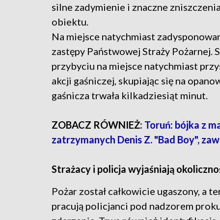
silne zadymienie i znaczne zniszczen
obiektu.
Na miejsce natychmiast zadysponowa
zastępy Państwowej Straży Pożarnej. S
przybyciu na miejsce natychmiast przy
akcji gaśniczej, skupiając się na opan
gaśnicza trwała kilkadziesiąt minut.
ZOBACZ RÓWNIEŻ:
Toruń: bójka z m
zatrzymanych Denis Z. "Bad Boy", z
Strażacy i policja wyjaśniają okoliczno
Pożar został całkowicie ugaszony, a t
pracują policjanci pod nadzorem prokur