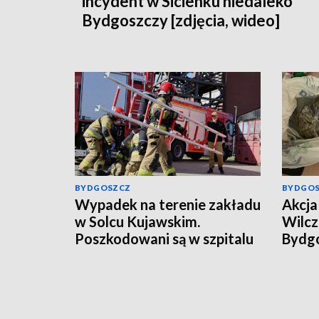
incydent w Sicienku niedaleko
Bydgoszczy [zdjęcia, wideo]
BYDGOSZCZ
BYDGO
Wypadek na terenie zakładu
Akcja 
w Solcu Kujawskim.
Wilcz
Poszkodowani są w szpitalu
Bydgo
mężcz
kilog
[wide