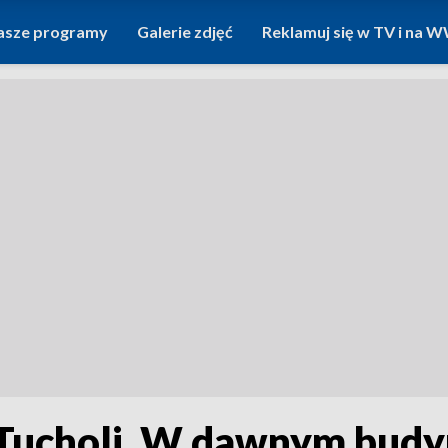
asze programy
Galerie zdjęć
Reklamuj się w TV i na
 Tucholi. W dawnym bud