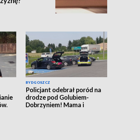
czyznę?
BYDGOSZCZ
Policjant odebrał poród na
ianie
drodze pod Golubiem-
ów.
Dobrzyniem! Mama i
rafił
noworodek czują się dobrze
[wideo]