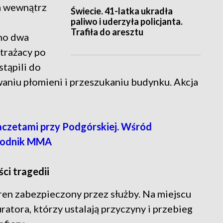
ia wewnątrz
Świecie. 41-latka ukradła
paliwo i uderzyła policjanta.
Trafiła do aresztu
no dwa
trażacy po
stąpili do
owaniu płomieni i przeszukaniu budynku. Akcja
aczetami przy Podgórskiej. Wśród
awodnik MMA
ści tragedii
eren zabezpieczony przez służby. Na miejscu
atora, którzy ustalają przyczyny i przebieg