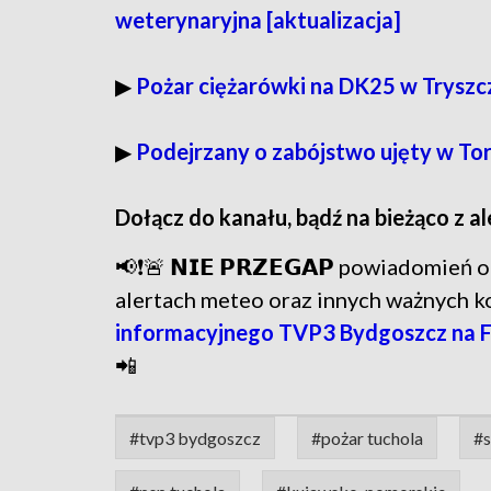
weterynaryjna [aktualizacja]
▶︎
Pożar ciężarówki na DK25 w Tryszc
▶︎
Podejrzany o zabójstwo ujęty w Tor
Dołącz do kanału, bądź na bieżąco z a
📢❗🚨 𝗡𝗜𝗘 𝗣𝗥𝗭𝗘𝗚𝗔𝗣 powiadomie
alertach meteo oraz innych ważnych 
informacyjnego TVP3 Bydgoszcz na 
📲
#tvp3 bydgoszcz
#pożar tuchola
#s