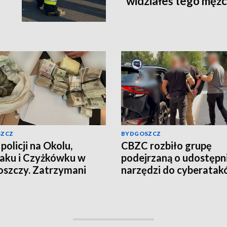
widziałeś tego męż
SZCZ
BYDGOSZCZ
policji na Okolu,
CBZC rozbiło grupę
aku i Czyżkówku w
podejrzaną o udostępn
szczy. Zatrzymani
narzędzi do cyberatak
yźni, przejęte
Jeden z zatrzymanych t
ramy narkotyków
do aresztu [wideo]
o, aktualizacja]