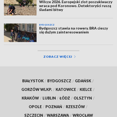
Wilcze 2026. Europejski zlot poszukiwaczy
wraca pod Koronowo. Detektoryści ruszą
śladami bitwy
BYDGOSZCZ
Bydgoszcz stawia na rowery. BRA cieszy
się dużym zainteresowaniem
ZOBACZ WIĘCEJ
BIAŁYSTOK
/
BYDGOSZCZ
/
GDAŃSK
/
GORZÓW WLKP.
/
KATOWICE
/
KIELCE
/
KRAKÓW
/
LUBLIN
/
ŁÓDŹ
/
OLSZTYN
/
OPOLE
/
POZNAŃ
/
RZESZÓW
/
SZCZECIN
/
WARSZAWA
/
WROCŁAW