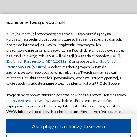
Szanujemy Twoją prywatność
Dołącz do nas:
Kliknij "Akceptuję i przechodzę do serwisu", aby wyrazić zgody na
korzystanie z technologii automatycznego śledzenia i zbierania danych,
TVP
dostęp do informacji na Twoim urządzeniu końcowym i ich
Abonament TVP
przechowywanie oraz na przetwarzanie Twoich danych osobowych przez
Regulamin TVP
nas, czyli Telewizję Polską S.A. w likwidacji (zwaną dalej również „TVP”),
Emisja w TVP
Polityka prywatności
Zaufanych Partnerów z IAB* (1201 firm)
oraz pozostałych
Zaufanych
Partnerów TVP (93 firm)
, w celach marketingowych (w tym do
Centrum informacji TVP
Moje zgody
zautomatyzowanego dopasowania reklam do Twoich zainteresowań i
mierzenia ich skuteczności) i pozostałych, które wskazujemy poniżej, a
Naziemna Telewizja Cyfrowa
Pomoc
także zgody na udostępnianie przez nas identyfikatora PPID do Google.
Sklep TVP
Biuro reklamy
Twoje dane osobowe zbierane podczas odwiedzania przez Ciebie naszych
Rada Programowa
Kontakt
poszczególnych serwisów
zwanych dalej „Portalem”, w tym informacje
zapisywane za pomocą technologii takich jak: pliki cookie, sygnalizatory
System NOS
WWW lub innych podobnych technologii umożliwiających świadczenie
dopasowanych i bezpiecznych usług, personalizację treści oraz reklam,
Informacje o nadawcy
Kanały
udostępnianie funkcji mediów społecznościowych oraz analizowanie
Akceptuję i przechodzę do serwisu
ruchu w Internecie.
Program dla prasy
©2026 Telewizja Polska S.A. w likwidacji