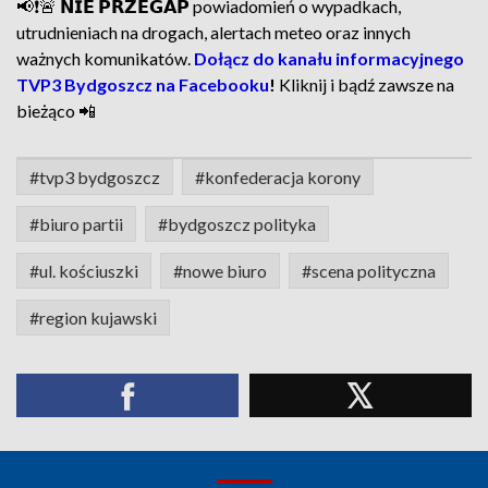
📢❗🚨 𝗡𝗜𝗘 𝗣𝗥𝗭𝗘𝗚𝗔𝗣 powiadomień o wypadkach,
utrudnieniach na drogach, alertach meteo oraz innych
ważnych komunikatów.
Dołącz do kanału informacyjnego
TVP3 Bydgoszcz na Facebooku
!
Kliknij i bądź zawsze na
bieżąco 📲
#tvp3 bydgoszcz
#konfederacja korony
#biuro partii
#bydgoszcz polityka
#ul. kościuszki
#nowe biuro
#scena polityczna
#region kujawski