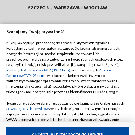
SZCZECIN
/
WARSZAWA
/
WROCŁAW
Szanujemy Twoją prywatność
Dołącz do nas:
Kliknij "Akceptuję i przechodzę do serwisu", aby wyrazić zgody na
korzystanie z technologii automatycznego śledzenia i zbierania danych,
TVP
dostęp do informacji na Twoim urządzeniu końcowym i ich
Abonament TVP
przechowywanie oraz na przetwarzanie Twoich danych osobowych przez
Regulamin TVP
nas, czyli Telewizję Polską S.A. w likwidacji (zwaną dalej również „TVP”),
Emisja w TVP
Polityka prywatności
Zaufanych Partnerów z IAB* (1201 firm)
oraz pozostałych
Zaufanych
Partnerów TVP (93 firm)
, w celach marketingowych (w tym do
Centrum informacji TVP
Moje zgody
zautomatyzowanego dopasowania reklam do Twoich zainteresowań i
mierzenia ich skuteczności) i pozostałych, które wskazujemy poniżej, a
Naziemna Telewizja Cyfrowa
Pomoc
także zgody na udostępnianie przez nas identyfikatora PPID do Google.
Sklep TVP
Biuro reklamy
Twoje dane osobowe zbierane podczas odwiedzania przez Ciebie naszych
Rada Programowa
Kontakt
poszczególnych serwisów
zwanych dalej „Portalem”, w tym informacje
zapisywane za pomocą technologii takich jak: pliki cookie, sygnalizatory
System NOS
WWW lub innych podobnych technologii umożliwiających świadczenie
dopasowanych i bezpiecznych usług, personalizację treści oraz reklam,
Informacje o nadawcy
Kanały
udostępnianie funkcji mediów społecznościowych oraz analizowanie
Akceptuję i przechodzę do serwisu