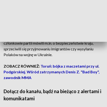
- Nikogo tu nie chcemy szykanować, deprecjonować, nikomu
źle nie życzymy, ale przede wszystkim życzymy dobrze
Polakom, naszym rodakom - Grzegorz Braun, prezes
Konfederacji Krony Polskiej
Podczas uroczystego otwarcia biura w Bydgoszczy,
członkowie partii mówili m.in. o bezpieczeństwie kraju,
sprzeciwili się przyjmowaniu imigrantów czy wysyłaniu
Polaków na wojnę w Ukrainie.
ZOBACZ RÓWNIEŻ:
Toruń: bójka z maczetami przy ul.
Podgórskiej. Wśród zatrzymanych Denis Z. "Bad Boy",
zawodnik MMA
Dołącz do kanału, bądź na bieżąco z alertami i
komunikatami