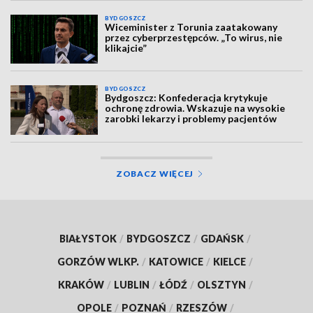
BYDGOSZCZ
Wiceminister z Torunia zaatakowany
przez cyberprzestępców. „To wirus, nie
klikajcie”
BYDGOSZCZ
Bydgoszcz: Konfederacja krytykuje
ochronę zdrowia. Wskazuje na wysokie
zarobki lekarzy i problemy pacjentów
ZOBACZ WIĘCEJ
BIAŁYSTOK
/
BYDGOSZCZ
/
GDAŃSK
/
GORZÓW WLKP.
/
KATOWICE
/
KIELCE
/
KRAKÓW
/
LUBLIN
/
ŁÓDŹ
/
OLSZTYN
/
OPOLE
/
POZNAŃ
/
RZESZÓW
/