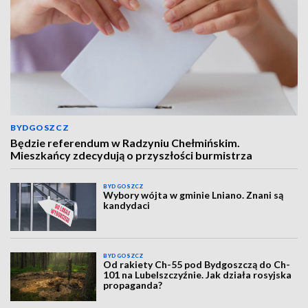
BYDGOSZCZ
Będzie referendum w Radzyniu Chełmińskim.
Mieszkańcy zdecydują o przyszłości burmistrza
BYDGOSZCZ
Wybory wójta w gminie Lniano. Znani są
kandydaci
BYDGOSZCZ
Od rakiety Ch-55 pod Bydgoszczą do Ch-
101 na Lubelszczyźnie. Jak działa rosyjska
propaganda?