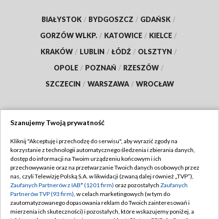
BIAŁYSTOK
/
BYDGOSZCZ
/
GDAŃSK
/
GORZÓW WLKP.
/
KATOWICE
/
KIELCE
/
KRAKÓW
/
LUBLIN
/
ŁÓDŹ
/
OLSZTYN
/
OPOLE
/
POZNAŃ
/
RZESZÓW
/
SZCZECIN
/
WARSZAWA
/
WROCŁAW
Szanujemy Twoją prywatność
Dołącz do nas:
Kliknij "Akceptuję i przechodzę do serwisu", aby wyrazić zgody na
korzystanie z technologii automatycznego śledzenia i zbierania danych,
TVP
dostęp do informacji na Twoim urządzeniu końcowym i ich
Abonament TVP
przechowywanie oraz na przetwarzanie Twoich danych osobowych przez
Regulamin TVP
nas, czyli Telewizję Polską S.A. w likwidacji (zwaną dalej również „TVP”),
Emisja w TVP
Polityka prywatności
Zaufanych Partnerów z IAB* (1201 firm)
oraz pozostałych
Zaufanych
Partnerów TVP (93 firm)
, w celach marketingowych (w tym do
Centrum informacji TVP
Moje zgody
zautomatyzowanego dopasowania reklam do Twoich zainteresowań i
mierzenia ich skuteczności) i pozostałych, które wskazujemy poniżej, a
Naziemna Telewizja Cyfrowa
Pomoc