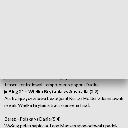
Lebiediew próbował gonić, ale strata była zbyt duża. Polska
pewna udziału w barażu.
▶︎
Bieg 18 – Australia vs Czechy (7:2)
Jan Kvech przez moment był w kontakcie, lecz Kurtz i Holder
odjechali rywalom. Kolejne pewne zwycięstwo faworytów z
Antypodów.
▶︎
Bieg 19 – Szwecja vs Łotwa (7:2)
Thorssell i Lindgren pewnie pokonali Łotyszy. Thorssell
efektownie minął Kołodinskiego po łuku.
▶︎
Bieg 20 – Dania vs Polska (6:3)
Bieg przerwany po upadku Zmarzlika na pierwszym łuku –
powtórka w czterech. W drugiej odsłonie Madsen i Jepsen
Jensen kontrolowali tempo, mimo pogoni Dudka.
▶︎
Bieg 21 – Wielka Brytania vs Australia (2:7)
Australijczycy znowu bezbłędni! Kurtz i Holder zdominowali
rywali. Wielka Brytania traci szanse na finał.
Baraż – Polska vs Dania (5:4)
Wyścig pełen napięcia. Leon Madsen spowodował upadek