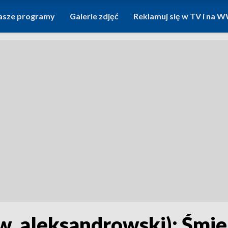
asze programy
Galerie zdjęć
Reklamuj się w TV i na
. aleksandrowski): Śmie