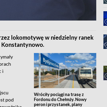
rzez lokomotywę w niedzielny ranek
ci Konstantynowo.
zymały
orach
 i
jscu
Wróciły pociągi na trasę z
Fordonu do Chełmży. Nowy
st pod
peron i przystanek, plany
zewoźnika