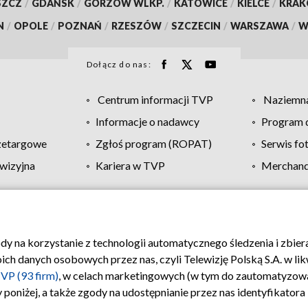
SZCZ
/
GDAŃSK
/
GORZÓW WLKP.
/
KATOWICE
/
KIELCE
/
KRA
N
/
OPOLE
/
POZNAŃ
/
RZESZÓW
/
SZCZECIN
/
WARSZAWA
/
W
Dołącz do nas:
Centrum informacji TVP
Naziemna
Informacje o nadawcy
Program d
zetargowe
Zgłoś program (ROPAT)
Serwis fo
wizyjna
Kariera w TVP
Merchandi
Polityka prywatności
Moje zgody
Pomoc
Biuro re
ody na korzystanie z technologii automatycznego śledzenia i zbie
 danych osobowych przez nas, czyli Telewizję Polską S.A. w likw
VP (93 firm)
, w celach marketingowych (w tym do zautomatyzow
 poniżej, a także zgody na udostępnianie przez nas identyfikator