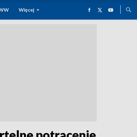
 WWW
Więcej
rtelne potrącenie