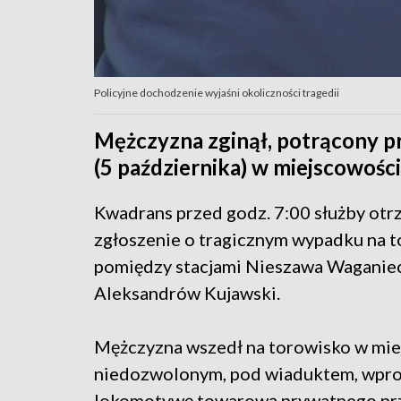
Policyjne dochodzenie wyjaśni okoliczności tragedii
Mężczyzna zginął, potrącony p
(5 października) w miejscowoś
Kwadrans przed godz. 7:00 służby otr
zgłoszenie o tragicznym wypadku na t
pomiędzy stacjami Nieszawa Waganiec
Aleksandrów Kujawski.
Mężczyzna wszedł na torowisko w mie
niedozwolonym, pod wiaduktem, wpro
lokomotywę towarową prywatnego pr