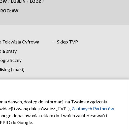
KÓW
/
LUBLIN
/
ŁÓDŹ
/
ROCŁAW
 Telewizja Cyfrowa
Sklep TVP
la prasy
tograficzny
sing (znaki)
klamy
Kontakt
rania danych, dostęp do informacji na Twoim urządzeniu
idacji (zwaną dalej również „TVP”),
Zaufanych Partnerów
anego dopasowania reklam do Twoich zainteresowań i
a PPID do Google.