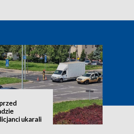
 przed
dzie
cjanci ukarali