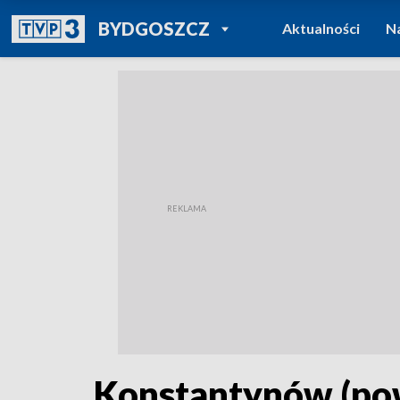
POWRÓT DO
BYDGOSZCZ
Aktualności
N
TVP REGIONY
Konstantynów (pow