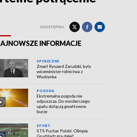
UDOSTĘPNIJ:
AJNOWSZE INFORMACJE
SPOŁECZNE
Zmarł Ryszard Zarudzki, były
wiceminister rolnictwa z
Wudzynka
POGODA
Ekstremalna pogoda nie
odpuszcza. Do morderczego
upału dołączą gwałtowne
burze
SPORT
STS Puchar Polski: Olimpia
Grudziądz gra dalej!