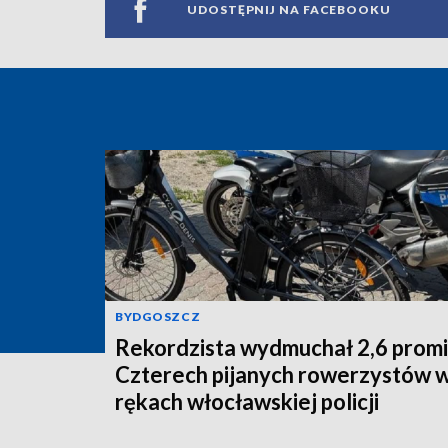
UDOSTĘPNIJ NA FACEBOOKU
BYDGOSZCZ
Rekordzista wydmuchał 2,6 promi
Czterech pijanych rowerzystów 
rękach włocławskiej policji