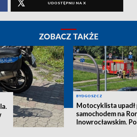
UDOSTĘPNIJ NA X
ZOBACZ TAKŻE
BYDGOSZCZ
Motocyklista upadł
la.
samochodem na Ron
w
Inowrocławskim. Poli
kierowcę