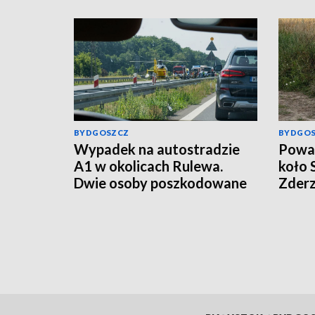
BYDGOSZCZ
BYDGO
Wypadek na autostradzie
Poważ
A1 w okolicach Rulewa.
koło 
Dwie osoby poszkodowane
Zderz
motoc
śmig
wynik
[aktu