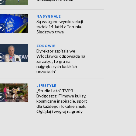
NA SYGNALE
Są wstępne wyniki sekcji
zwłok 14-latki z Torunia.
Śledztwo trwa
ZDROWIE
Dyrektor szpitala we
Włocławku odpowiada na
zarzuty. „To gra na
najgłębszych ludzkich
uczuciach”
LIFESTYLE
„Studio Lato” TVP3
Bydgoszcz: Filmowe kulisy,
kosmiczne inspiracje, sport
dla każdego i lokalne smak.
Oglądaj i wygraj nagrody