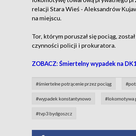
relacji Stara Wieś - Aleksandrów Kujaw
na miejscu.
Tor, którym poruszał się pociąg, zosta
czynności policji i prokuratora.
ZOBACZ: Śmiertelny wypadek na DK10 
#śmiertelne potrącenie przez pociąg
#pot
#wypadek konstantynowo
#lokomotywa p
#tvp3 bydgoszcz