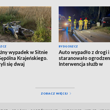
SZCZ
BYDGOSZCZ
ny wypadek w Sitnie
Auto wypadło z drogi i
Sępólna Krajeńskiego.
staranowało ogrodzen
yli się dwaj
Interwencja służb w
ykliści, w akcji
Gorczenicy
łowce LPR. Znamy
i badania trzeźwości
alizacja]
ZOBACZ WIĘCEJ