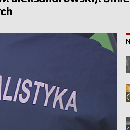
ych
N