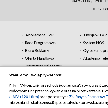
BIAŁYSTOK
/
BYDGO
OLSZTY
Abonament TVP
Emisja w TVP
Rada Programowa
System NOS
Biuro Reklamy
Ogłoszenie pr
Oferta Handlowa
Akademia Tele
Telegazeta ogłoszenia
Szanujemy Twoją prywatność
Regulamin TVP
Kliknij "Akceptuję i przechodzę do serwisu", aby wyrazić zg
końcowym i ich przechowywanie oraz na przetwarzanie Twoich
z IAB* (1201 firm)
oraz pozostałych
Zaufanych Partnerów T
mierzenia ich skuteczności) i pozostałych, które wskazujemy