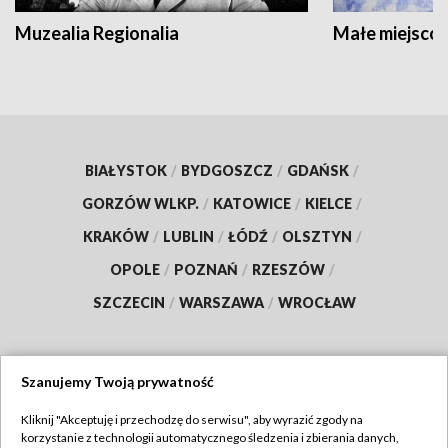
Muzealia Regionalia
Małe miejscow
BIAŁYSTOK
/
BYDGOSZCZ
/
GDAŃSK
/
GORZÓW WLKP.
/
KATOWICE
/
KIELCE
/
KRAKÓW
/
LUBLIN
/
ŁÓDŹ
/
OLSZTYN
/
OPOLE
/
POZNAŃ
/
RZESZÓW
/
SZCZECIN
/
WARSZAWA
/
WROCŁAW
Szanujemy Twoją prywatność
Dołącz do nas:
Kliknij "Akceptuję i przechodzę do serwisu", aby wyrazić zgody na
korzystanie z technologii automatycznego śledzenia i zbierania danych,
TVP