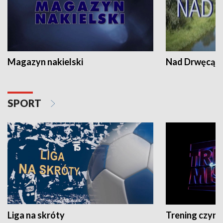
Magazyn nakielski
Nad Drwęcą
SPORT
Liga na skróty
Trening czyni 