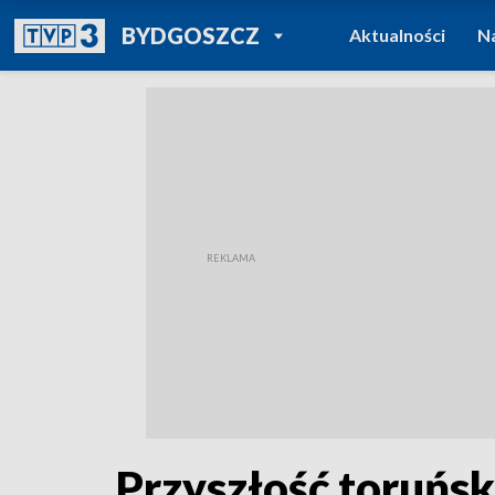
POWRÓT DO
BYDGOSZCZ
Aktualności
N
TVP REGIONY
Przyszłość toruńs