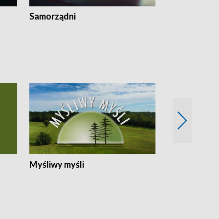
Samorządni
Wspólna sp
Myśliwy myśli
Spotkania z 