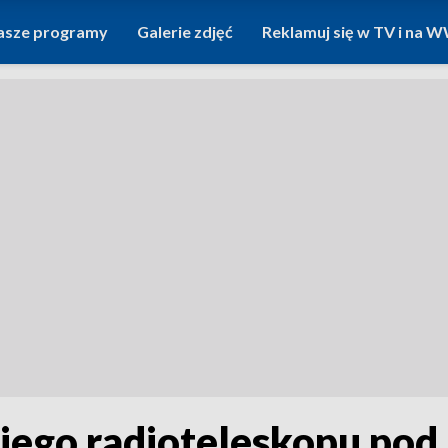
asze programy
Galerie zdjęć
Reklamuj się w TV i na
kiego radioteleskopu pod