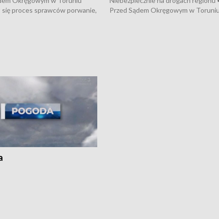
dem Okręgowym w Toruniu
Niebezpiecznie na drogach regionu 
 się proces sprawców porwanie,
Przed Sądem Okręgowym w Toruni
 tortur pod Grudziądzem • 3 mln
rozpoczął się proces sprawców por
 mogą wynosić straty po pożarze
pobicie i tortur pod Grudziądzem • 
Kossaka w Bydgoszczy •
o oszczędzanie wody • Ważne dla
cznie na drogach regionu •
rolników badania w Stacji Doświadcz
ąg sporu o pranie na bydgoskich
Oceny Odmian w Chrząstowie
kach
a