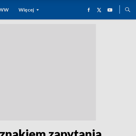
 WWW
Więcej
 znakiem zapytania