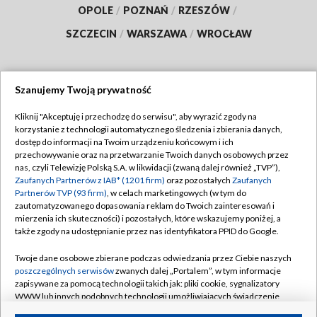
OPOLE
/
POZNAŃ
/
RZESZÓW
/
SZCZECIN
/
WARSZAWA
/
WROCŁAW
Szanujemy Twoją prywatność
Dołącz do nas:
Kliknij "Akceptuję i przechodzę do serwisu", aby wyrazić zgody na
korzystanie z technologii automatycznego śledzenia i zbierania danych,
TVP
dostęp do informacji na Twoim urządzeniu końcowym i ich
Abonament TVP
przechowywanie oraz na przetwarzanie Twoich danych osobowych przez
Regulamin TVP
nas, czyli Telewizję Polską S.A. w likwidacji (zwaną dalej również „TVP”),
Emisja w TVP
Polityka prywatności
Zaufanych Partnerów z IAB* (1201 firm)
oraz pozostałych
Zaufanych
Partnerów TVP (93 firm)
, w celach marketingowych (w tym do
Centrum informacji TVP
Moje zgody
zautomatyzowanego dopasowania reklam do Twoich zainteresowań i
mierzenia ich skuteczności) i pozostałych, które wskazujemy poniżej, a
Naziemna Telewizja Cyfrowa
Pomoc
także zgody na udostępnianie przez nas identyfikatora PPID do Google.
Sklep TVP
Biuro reklamy
Twoje dane osobowe zbierane podczas odwiedzania przez Ciebie naszych
Rada Programowa
Kontakt
poszczególnych serwisów
zwanych dalej „Portalem”, w tym informacje
zapisywane za pomocą technologii takich jak: pliki cookie, sygnalizatory
System NOS
WWW lub innych podobnych technologii umożliwiających świadczenie
dopasowanych i bezpiecznych usług, personalizację treści oraz reklam,
Informacje o nadawcy
Kanały