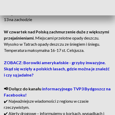
rozpogodzenia i tam bez opadów. Na pozostałym obszarze
kraju okresami opady deszczu, wysoko w Tatrach deszczu ze
śniegiem. Temperatura minimalna od 4 st. na wschodzie, do
13 na zachodzie
W czwartek nad Polską zachmurzenie duże z większymi
przejaśnieniami
. Miejscami przelotne opady deszczu.
Wysoko w Tatrach opady deszczu ze śniegiem i śniegu.
Temperatura maksymalna 16-17 st. Celsjusza.
ZOBACZ: Borowiki amerykańskie - grzyby inwazyjne.
Skąd się wzięły a polskich lasach, gdzie można je znaleźć
i czy są jadalne?
📢 Dołącz do kanału
informacyjnego TVP3 Bydgoszcz na
Facebooku!
✔️ Najważniejsze wiadomości z regionu w czasie
rzeczywistym.
✔️ Alerty drogowe – informujemy o korkach, wypadkach i