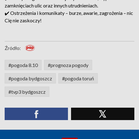
zamknięciach ulic oraz innych utrudnieniach.
✔️ Ostrzeżenia i komunikaty – burze, awarie, zagrożenia – nic
Cię nie zaskoczy!
Źródło:
#pogoda 8.10
#prognoza pogody
#pogoda bydgoszcz
#pogoda toruń
#tvp3 bydgoszcz