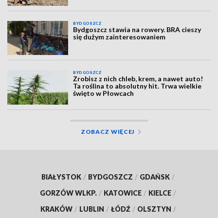
BYDGOSZCZ
Bydgoszcz stawia na rowery. BRA cieszy
się dużym zainteresowaniem
BYDGOSZCZ
Zrobisz z nich chleb, krem, a nawet auto!
Ta roślina to absolutny hit. Trwa wielkie
święto w Płowcach
ZOBACZ WIĘCEJ
BIAŁYSTOK
/
BYDGOSZCZ
/
GDAŃSK
/
GORZÓW WLKP.
/
KATOWICE
/
KIELCE
/
KRAKÓW
/
LUBLIN
/
ŁÓDŹ
/
OLSZTYN
/