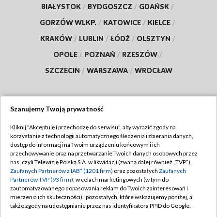
BIAŁYSTOK
/
BYDGOSZCZ
/
GDAŃSK
/
GORZÓW WLKP.
/
KATOWICE
/
KIELCE
/
KRAKÓW
/
LUBLIN
/
ŁÓDŹ
/
OLSZTYN
/
OPOLE
/
POZNAŃ
/
RZESZÓW
/
SZCZECIN
/
WARSZAWA
/
WROCŁAW
Szanujemy Twoją prywatność
Dołącz do nas:
Kliknij "Akceptuję i przechodzę do serwisu", aby wyrazić zgody na
korzystanie z technologii automatycznego śledzenia i zbierania danych,
TVP
dostęp do informacji na Twoim urządzeniu końcowym i ich
Abonament TVP
przechowywanie oraz na przetwarzanie Twoich danych osobowych przez
Regulamin TVP
nas, czyli Telewizję Polską S.A. w likwidacji (zwaną dalej również „TVP”),
Emisja w TVP
Polityka prywatności
Zaufanych Partnerów z IAB* (1201 firm)
oraz pozostałych
Zaufanych
Partnerów TVP (93 firm)
, w celach marketingowych (w tym do
Centrum informacji TVP
Moje zgody
zautomatyzowanego dopasowania reklam do Twoich zainteresowań i
mierzenia ich skuteczności) i pozostałych, które wskazujemy poniżej, a
Naziemna Telewizja Cyfrowa
Pomoc
także zgody na udostępnianie przez nas identyfikatora PPID do Google.
Sklep TVP