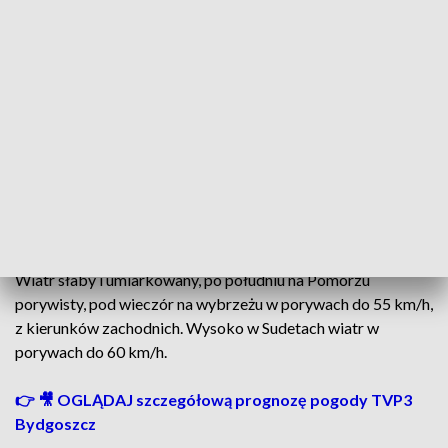
Wysoko w Tatrach opady deszczu ze śniegiem i śniegu.
ZOBACZ TAKŻE: Borowiki amerykańskie - grzyby
inwazyjne. Skąd się wzięły a polskich lasach, gdzie
można je znaleźć i czy są jadalne?
Temperatura maksymalna na znacznym obszarze kraju o
d 12
st.C do 16 st.C, cieplej lokalnie na zachodzie, około 17
st.C.
Wiatr słaby i umiarkowany, po południu na Pomorzu
porywisty, pod wieczór na wybrzeżu w porywach do 55 km/h,
z kierunków zachodnich. Wysoko w Sudetach wiatr w
porywach do 60 km/h.
👉 🎥 OGLĄDAJ szczegółową prognozę pogody TVP3
Bydgoszcz