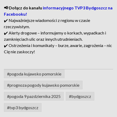
📢 Dołącz do kanału
informacyjnego TVP3 Bydgoszcz na
Facebooku!
✔️ Najważniejsze wiadomości z regionu w czasie
rzeczywistym.
✔️ Alerty drogowe – informujemy o korkach, wypadkach i
zamknięciach ulic oraz innych utrudnieniach.
✔️ Ostrzeżenia i komunikaty – burze, awarie, zagrożenia – nic
Cię nie zaskoczy!
#pogoda kujawsko pomorskie
#prognoza pogody kujawsko pomorskie
#pogoda 9 pazdziernika 2025
#bydgoszcz
#tvp3 bydgoszcz