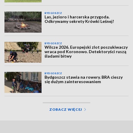
BYDGOSZCZ
Las, jezioro i harcerska przygoda.
Odkrywamy sekrety Krówki Leśnej!
BYDGOSZCZ
Wilcze 2026. Europejski zlot poszukiwaczy
wraca pod Koronowo. Detektoryści ruszą
śladami bitwy
BYDGOSZCZ
Bydgoszcz stawia na rowery. BRA cieszy
się dużym zainteresowaniem
ZOBACZ WIĘCEJ