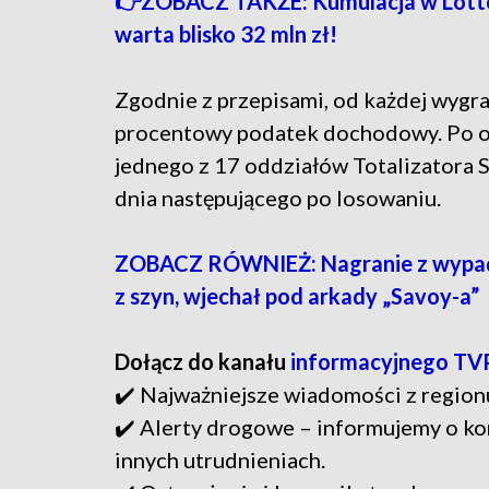
👉ZOBACZ TAKŻE: Kumulacja w Lotto r
warta blisko 32 mln zł!
Zgodnie z przepisami, od każdej wygra
procentowy podatek dochodowy. Po od
jednego z 17 oddziałów Totalizatora 
dnia następującego po losowaniu.
ZOBACZ RÓWNIEŻ: Nagranie z wypad
z szyn, wjechał pod arkady „Savoy-a”
Dołącz do kanału
informacyjnego TV
✔️ Najważniejsze wiadomości z region
✔️ Alerty drogowe – informujemy o ko
innych utrudnieniach.