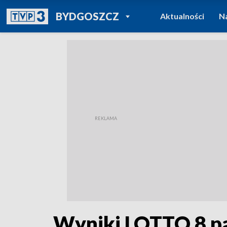
POWRÓT DO
BYDGOSZCZ
Aktualności
N
TVP REGIONY
Wyniki LOTTO 8 paź