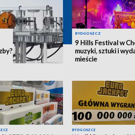
BYDGOSZCZ
9 Hills Festival w C
czby?
muzyki, sztuki i wy
mieście
SZCZ
BYDGOSZCZ