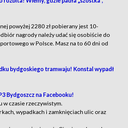
ozbita! Wiemy, gdzie padła „szóstka”,
nej powyżej 2280 zł pobierany jest 10-
biór nagrody należy udać się osobiście do
Sportowego w Polsce. Masz na to 60 dni od
ku bydgoskiego tramwaju! Konstal wypadł
P3 Bydgoszcz na Facebooku!
u w czasie rzeczywistym.
rkach, wypadkach i zamknięciach ulic oraz