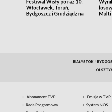
Festiwal Wisły po raz 10.
Wynik
Włocławek, Toruń,
losow
Bydgoszcz i Grudziądz na
Multi
trasie jubileuszowej edycji
liczby
BIAŁYSTOK
/
BYDGO
OLSZTY
Abonament TVP
Emisja w TVP
Rada Programowa
System NOS