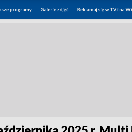
asze programy
Galerie zdjęć
Reklamuj się w TV i na
dziernika 2025 r. Multi M