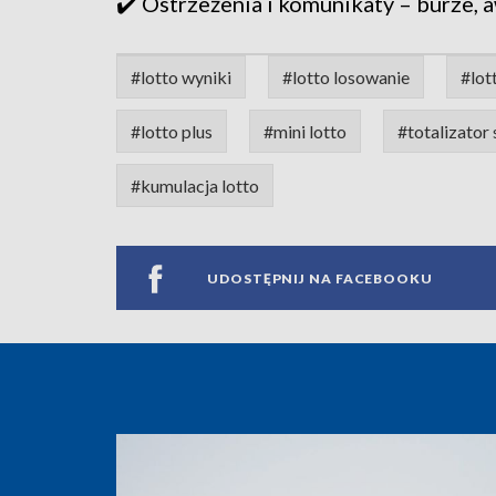
✔️ Ostrzeżenia i komunikaty – burze, a
#lotto wyniki
#lotto losowanie
#lot
#lotto plus
#mini lotto
#totalizator
#kumulacja lotto
UDOSTĘPNIJ NA FACEBOOKU