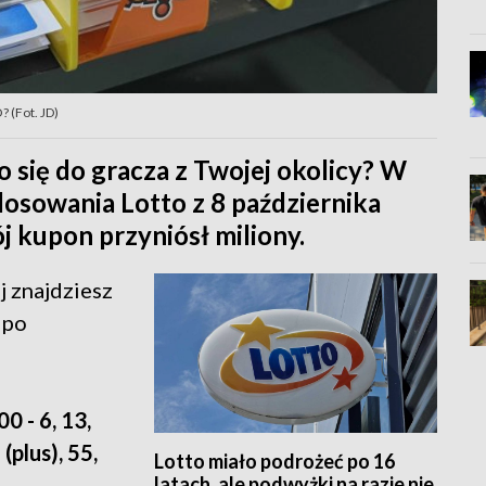
 (Fot. JD)
 się do gracza z Twojej okolicy? W
losowania Lotto z 8 października
j kupon przyniósł miliony.
 znajdziesz
 po
0 - 6, 13,
 (plus), 55,
Lotto miało podrożeć po 16
latach, ale podwyżki na razie nie