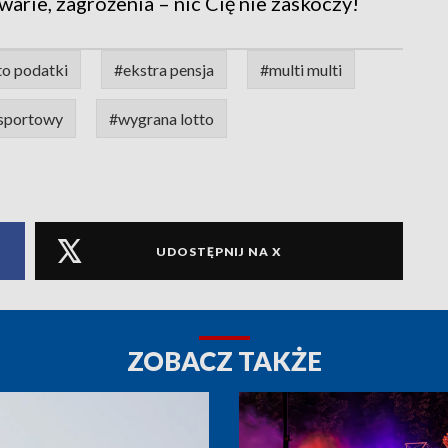
warie, zagrożenia – nic Cię nie zaskoczy!
to podatki
#ekstra pensja
#multi multi
 sportowy
#wygrana lotto
UDOSTĘPNIJ NA X
ZOBACZ TAKŻE