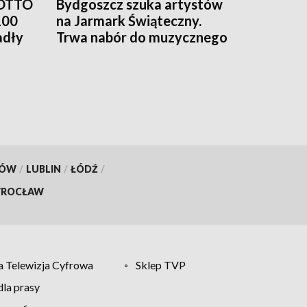
LOTTO
Bydgoszcz szuka artystów
100
na Jarmark Świąteczny.
adły
Trwa nabór do muzycznego
programu
KÓW
/
LUBLIN
/
ŁÓDŹ
/
ROCŁAW
 Telewizja Cyfrowa
Sklep TVP
la prasy