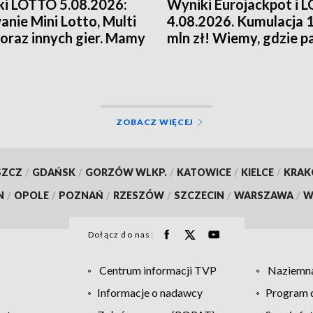
i LOTTO 5.08.2026:
Wyniki Eurojackpot i 
anie Mini Lotto, Multi
4.08.2026. Kumulacja 
 oraz innych gier. Mamy
mln zł! Wiemy, gdzie p
!
wysokie wygrane
ZOBACZ WIĘCEJ
SZCZ
/
GDAŃSK
/
GORZÓW WLKP.
/
KATOWICE
/
KIELCE
/
KRA
N
/
OPOLE
/
POZNAŃ
/
RZESZÓW
/
SZCZECIN
/
WARSZAWA
/
W
Dołącz do nas:
Centrum informacji TVP
Naziemna
Informacje o nadawcy
Program d