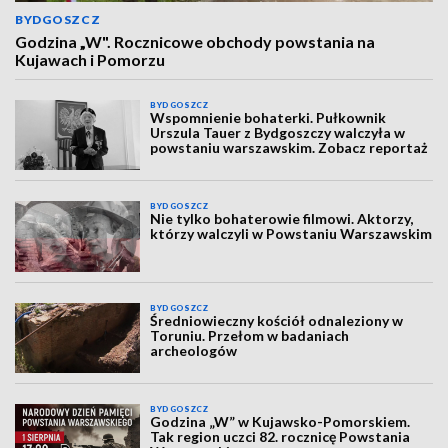
BYDGOSZCZ
Godzina „W". Rocznicowe obchody powstania na
Kujawach i Pomorzu
BYDGOSZCZ
Wspomnienie bohaterki. Pułkownik
Urszula Tauer z Bydgoszczy walczyła w
powstaniu warszawskim. Zobacz reportaż
BYDGOSZCZ
Nie tylko bohaterowie filmowi. Aktorzy,
którzy walczyli w Powstaniu Warszawskim
BYDGOSZCZ
Średniowieczny kościół odnaleziony w
Toruniu. Przełom w badaniach
archeologów
BYDGOSZCZ
Godzina „W” w Kujawsko-Pomorskiem.
Tak region uczci 82. rocznicę Powstania