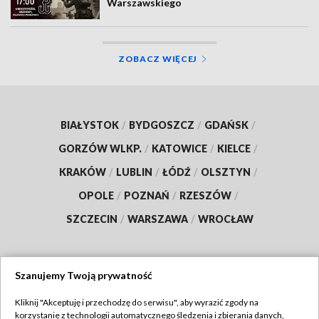
Warszawskiego
ZOBACZ WIĘCEJ
BIAŁYSTOK
/
BYDGOSZCZ
/
GDAŃSK
/
GORZÓW WLKP.
/
KATOWICE
/
KIELCE
/
KRAKÓW
/
LUBLIN
/
ŁÓDŹ
/
OLSZTYN
/
OPOLE
/
POZNAŃ
/
RZESZÓW
/
SZCZECIN
/
WARSZAWA
/
WROCŁAW
Szanujemy Twoją prywatność
Dołącz do nas:
Kliknij "Akceptuję i przechodzę do serwisu", aby wyrazić zgody na
korzystanie z technologii automatycznego śledzenia i zbierania danych,
TVP