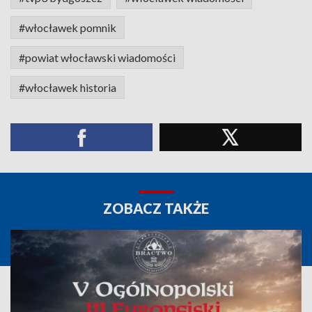
#włocławek pomnik
#powiat włocławski wiadomości
#włocławek historia
ZOBACZ TAKŻE