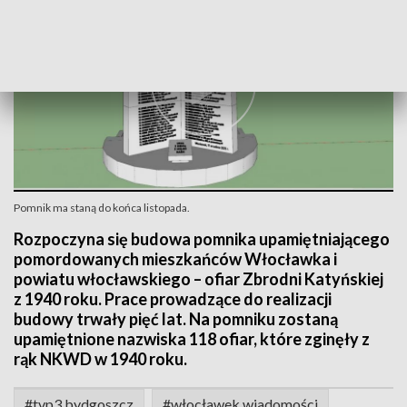
Pomnik ma staną do końca listopada.
Rozpoczyna się budowa pomnika upamiętniającego
pomordowanych mieszkańców Włocławka i
powiatu włocławskiego – ofiar Zbrodni Katyńskiej
z 1940 roku. Prace prowadzące do realizacji
budowy trwały pięć lat. Na pomniku zostaną
upamiętnione nazwiska 118 ofiar, które zginęły z
rąk NKWD w 1940 roku.
#tvp3 bydgoszcz
#włocławek wiadomości