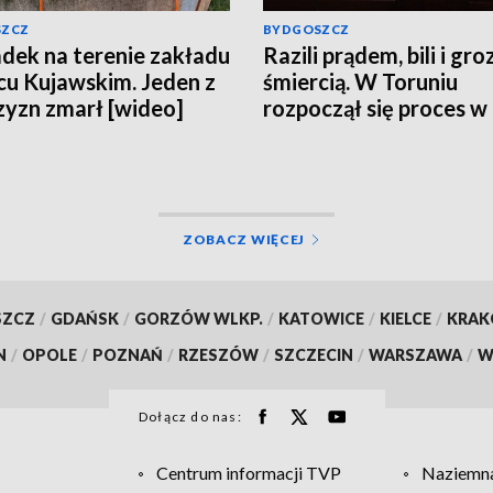
SZCZ
BYDGOSZCZ
ek na terenie zakładu
Razili prądem, bili i groz
cu Kujawskim. Jeden z
śmiercią. W Toruniu
yzn zmarł [wideo]
rozpoczął się proces w
sprawie porwania w
Grudziądzu
ZOBACZ WIĘCEJ
SZCZ
/
GDAŃSK
/
GORZÓW WLKP.
/
KATOWICE
/
KIELCE
/
KRA
N
/
OPOLE
/
POZNAŃ
/
RZESZÓW
/
SZCZECIN
/
WARSZAWA
/
W
Dołącz do nas:
Centrum informacji TVP
Naziemna