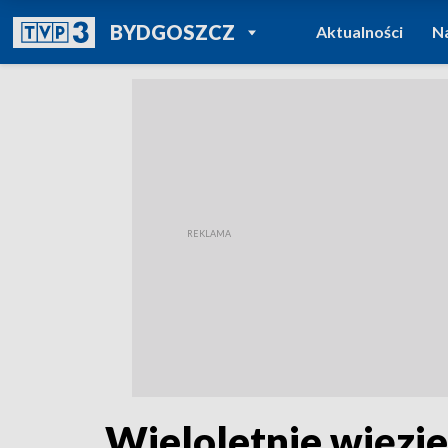
POWRÓT DO
BYDGOSZCZ
Aktualności
N
TVP REGIONY
Wieloletnie więzi