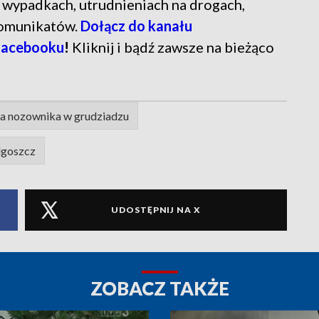
ń o wypadkach, utrudnieniach na drogach,
komunikatów.
Dołącz do kanału
Facebooku
!
Kliknij i bądź zawsze na bieżąco
la nozownika w grudziadzu
dgoszcz
UDOSTĘPNIJ NA X
ZOBACZ TAKŻE