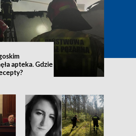
dgoskim
ęła apteka. Gdzie
recepty?