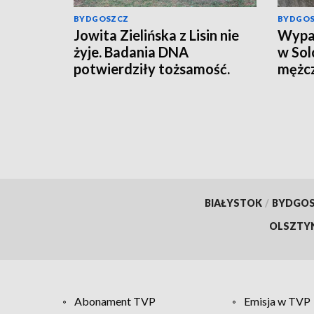
BYDGOSZCZ
BYDGO
Jowita Zielińska z Lisin nie
Wypad
żyje. Badania DNA
w Sol
potwierdziły tożsamość.
mężcz
„Trwają czynności mające na
celu zrekonstruowanie
przebiegu wydarzeń z dnia
zaginięcia kobiety" [wideo]
BIAŁYSTOK
/
BYDGO
OLSZTY
Abonament TVP
Emisja w TVP