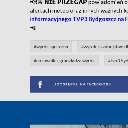
📢❗🚨 𝗡𝗜𝗘 𝗣𝗥𝗭𝗘𝗚𝗔𝗣 powiadomie
alertach meteo oraz innych ważnych 
informacyjnego TVP3 Bydgoszcz na 
📲
#wyrok sąd torun
#wyrok za zabojstwo d
#nozownik z grudziadza wyrok
#tvp3 by
UDOSTĘPNIJ NA FACEBOOKU