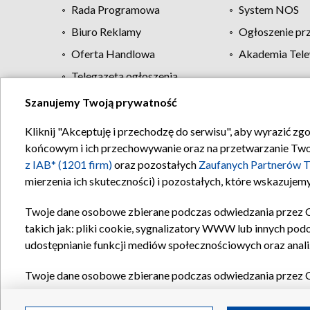
Rada Programowa
System NOS
Biuro Reklamy
Ogłoszenie pr
Oferta Handlowa
Akademia Tele
Telegazeta ogłoszenia
Szanujemy Twoją prywatność
Regulamin TVP
Kliknij "Akceptuję i przechodzę do serwisu", aby wyrazić zg
końcowym i ich przechowywanie oraz na przetwarzanie Twoich
z IAB* (1201 firm)
oraz pozostałych
Zaufanych Partnerów T
mierzenia ich skuteczności) i pozostałych, które wskazujemy
Twoje dane osobowe zbierane podczas odwiedzania przez 
takich jak: pliki cookie, sygnalizatory WWW lub innych pod
udostępnianie funkcji mediów społecznościowych oraz anali
Twoje dane osobowe zbierane podczas odwiedzania przez 
plików cookie, informacje o Twoich wyszukiwaniach w serwi
Partnerów TVP
dla realizacji następujących celów i funkc