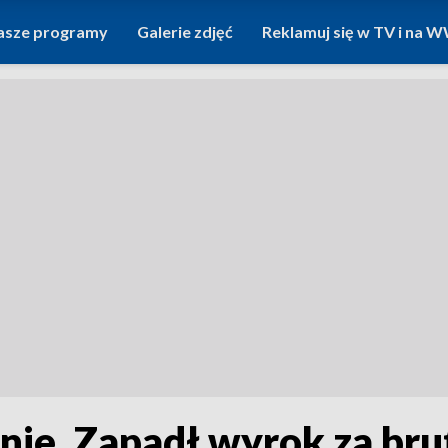
asze programy
Galerie zdjęć
Reklamuj się w TV i na
enie. Zapadł wyrok za br