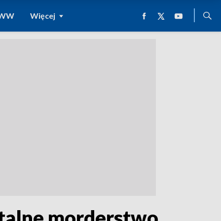
 WWW
Więcej
utalne morderstwo