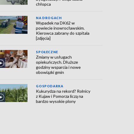
chłopca
NA DROGACH
Wypadek na DK62 w
powiecie inowrocławskim.
Kierowca zabrany do szpitala
[zdjęcia]
SPOŁECZNE
Zmiany w usługach
opiekuńczych. Dłuższe
godziny wsparcia i nowe
obowiązki gmin
GOSPODARKA
Kukurydza na rekord? Rolnicy
z Kujaw i Pomorza liczą na
bardzo wysokie plony