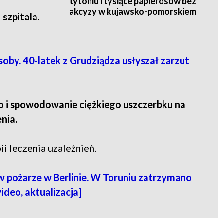
tytoniu i tysiące papierosów bez
akcyzy w kujawsko-pomorskiem
 szpitala.
by. 40-latek z Grudziądza usłyszał zarzut
 i spowodowanie ciężkiego uszczerbku na
nia.
i leczenia uzależnień.
 pożarze w Berlinie. W Toruniu zatrzymano
ideo, aktualizacja]