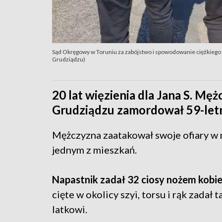
Sąd Okręgowy w Toruniu za zabójstwo i spowodowanie ciężkiego u
Grudziądzu)
20 lat więzienia dla Jana S. M
Grudziądzu zamordował 59-letnią
Mężczyzna zaatakował swoje ofiary w
jednym z mieszkań.
Napastnik zadał 32 ciosy nożem kobie
cięte w okolicy szyi, torsu i rąk zadał 
latkowi.