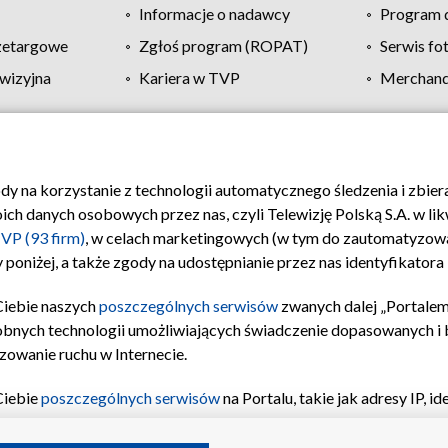
Informacje o nadawcy
Program d
zetargowe
Zgłoś program (ROPAT)
Serwis fo
wizyjna
Kariera w TVP
Merchandi
Polityka prywatności
Moje zgody
Pomoc
Biuro re
ody na korzystanie z technologii automatycznego śledzenia i zbie
 danych osobowych przez nas, czyli Telewizję Polską S.A. w likw
VP (93 firm)
, w celach marketingowych (w tym do zautomatyzow
 poniżej, a także zgody na udostępnianie przez nas identyfikator
Ciebie naszych
poszczególnych serwisów
zwanych dalej „Portalem
obnych technologii umożliwiających świadczenie dopasowanych i be
zowanie ruchu w Internecie.
Ciebie
poszczególnych serwisów
na Portalu, takie jak adresy IP, 
sach Portalu czy historia odwiedzin będą przetwarzane przez TV
ji: przechowywania informacji na urządzeniu lub dostęp do nich,