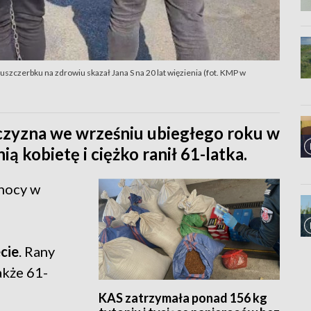
szczerbku na zdrowiu skazał Jana S na 20 lat więzienia (fot. KMP w
ężczyzna we wrześniu ubiegłego roku w
 kobietę i ciężko ranił 61-latka.
 nocy w
cie
. Rany
także 61-
KAS zatrzymała ponad 156 kg