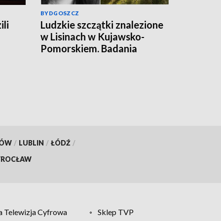
BYDGOSZCZ
ili
Ludzkie szczątki znalezione
w Lisinach w Kujawsko-
Pomorskiem. Badania
zakończono. To zaginiona
Jowita Zielińska. Będzie
przełom w sprawie
zaginionej Jowity
Zielińskiej? [zdjęcia, wideo,
aktualizacja]
KÓW
/
LUBLIN
/
ŁÓDŹ
/
ROCŁAW
 Telewizja Cyfrowa
Sklep TVP