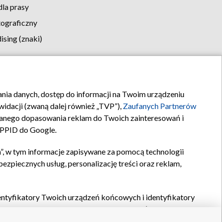
la prasy
tograficzny
sing (znaki)
klamy
Kontakt
rania danych, dostęp do informacji na Twoim urządzeniu
idacji (zwaną dalej również „TVP”),
Zaufanych Partnerów
anego dopasowania reklam do Twoich zainteresowań i
a PPID do Google.
”, w tym informacje zapisywane za pomocą technologii
zpiecznych usług, personalizację treści oraz reklam,
identyfikatory Twoich urządzeń końcowych i identyfikatory
P,
Zaufanych Partnerów z IAB
oraz pozostałych
Zaufanych
 wyboru podstawowych reklam, wyboru spersonalizowanych