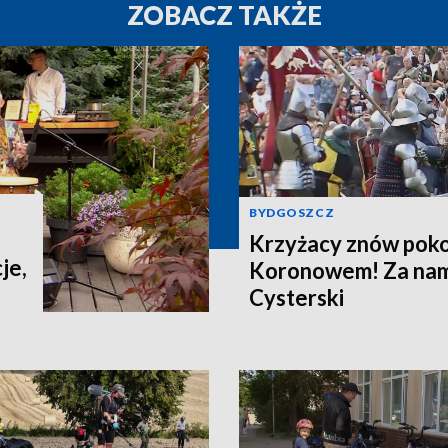
ZOBACZ TAKŻE
BYDGOSZCZ
Krzyżacy znów poko
je,
Koronowem! Za nami
Cysterski