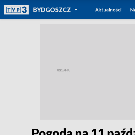
POWRÓT DO
BYDGOSZCZ
Aktualności
N
TVP REGIONY
Pogoda na 11 paźd