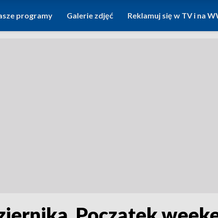
asze programy
Galerie zdjęć
Reklamuj się w TV i na
ziernika. Początek week