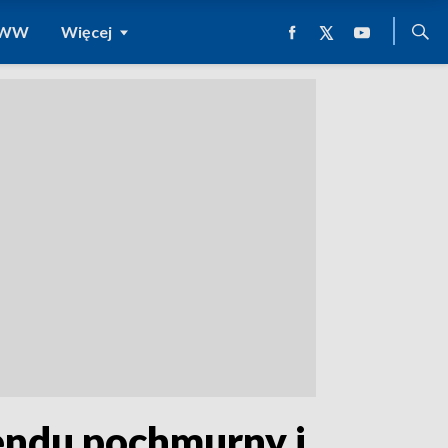
 WWW
Więcej
endu pochmurny i