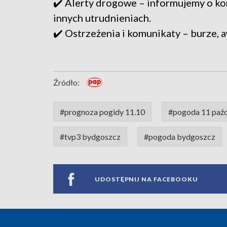
✔️ Alerty drogowe – informujemy o ko
innych utrudnieniach.
✔️ Ostrzeżenia i komunikaty – burze, a
Źródło:
#prognoza pogidy 11.10
#pogoda 11 paźd
#tvp3 bydgoszcz
#pogoda bydgoszcz
UDOSTĘPNIJ NA FACEBOOKU