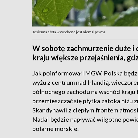
Jesienna słota w weekend jest niemal pewna
W sobotę zachmurzenie duże i 
kraju większe przejaśnienia, gd
Jak poinformował IMGW, Polska będzi
wyżu z centrum nad Irlandią, wieczore
północnego zachodu na wschód kraju 
przemieszczać się płytka zatoka niżu 
Skandynawii z ciepłym frontem atmos
Nadal będzie napływać wilgotne powi
polarne morskie.