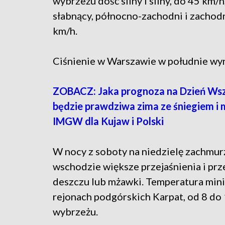
wybrzeżu dość silny i silny, do 45 km/
słabnący, północno-zachodni i zachod
km/h.
Ciśnienie w Warszawie w południe wyn
ZOBACZ: Jaka prognoza na Dzień Wsz
będzie prawdziwa zima ze śniegiem
IMGW dla Kujaw i Polski
W nocy z soboty na niedzielę zachmurz
wschodzie większe przejaśnienia i pr
deszczu lub mżawki. Temperatura mini
rejonach podgórskich Karpat, od 8 do 
wybrzeżu.