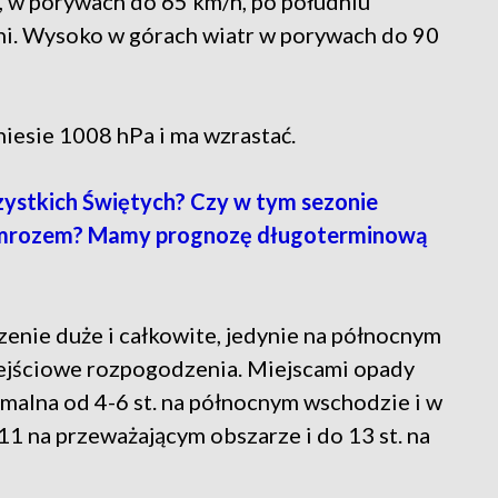
h, w porywach do 65 km/h, po południu
ni. Wysoko w górach wiatr w porywach do 90
iesie 1008 hPa i ma wzrastać.
ystkich Świętych? Czy w tym sezonie
 i mrozem? Mamy prognozę długoterminową
enie duże i całkowite, jedynie na północnym
zejściowe rozpogodzenia. Miejscami opady
malna od 4-6 st. na północnym wschodzie i w
11 na przeważającym obszarze i do 13 st. na