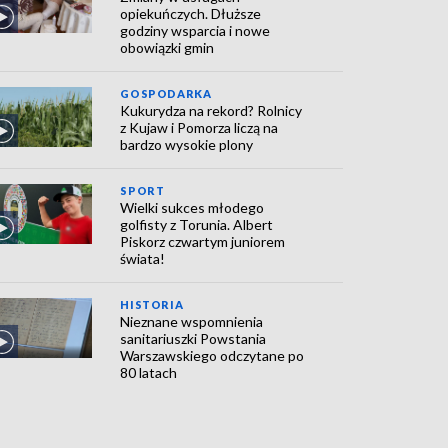
opiekuńczych. Dłuższe
godziny wsparcia i nowe
obowiązki gmin
GOSPODARKA
Kukurydza na rekord? Rolnicy
z Kujaw i Pomorza liczą na
bardzo wysokie plony
SPORT
Wielki sukces młodego
golfisty z Torunia. Albert
Piskorz czwartym juniorem
świata!
HISTORIA
Nieznane wspomnienia
sanitariuszki Powstania
Warszawskiego odczytane po
80 latach