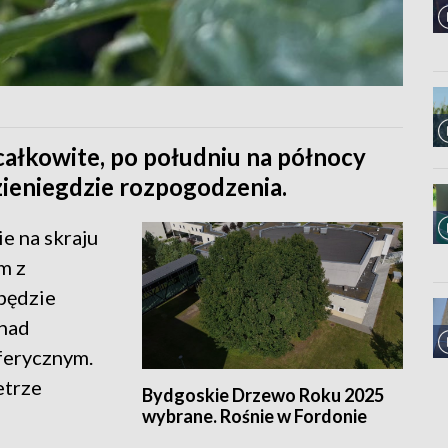
całkowite, po południu na północy
zieniegdzie rozpogodzenia.
e na skraju
m z
będzie
znad
ferycznym.
etrze
Bydgoskie Drzewo Roku 2025
wybrane. Rośnie w Fordonie