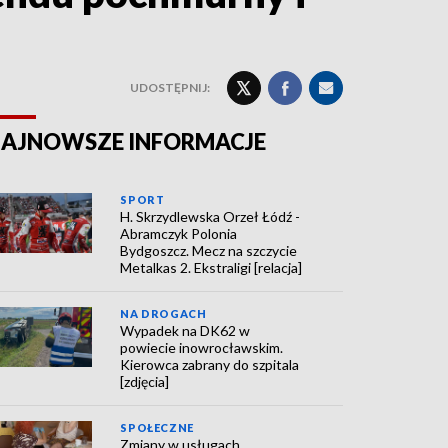
UDOSTĘPNIJ:
AJNOWSZE INFORMACJE
SPORT
H. Skrzydlewska Orzeł Łódź -
Abramczyk Polonia
Bydgoszcz. Mecz na szczycie
Metalkas 2. Ekstraligi [relacja]
NA DROGACH
Wypadek na DK62 w
powiecie inowrocławskim.
Kierowca zabrany do szpitala
[zdjęcia]
SPOŁECZNE
Zmiany w usługach