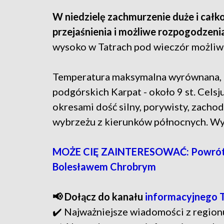
W niedzielę zachmurzenie duże i całk
przejaśnienia i możliwe rozpogodzeni
wysoko w Tatrach pod wieczór możliw
Temperatura maksymalna wyrównana, od
podgórskich Karpat - około 9 st. Celsj
okresami dość silny, porywisty, zacho
wybrzeżu z kierunków północnych. Wy
MOŻE CIĘ ZAINTERESOWAĆ: Powrót k
Bolesławem Chrobrym
📢 Dołącz do kanału
informacyjnego 
✔️ Najważniejsze wiadomości z region