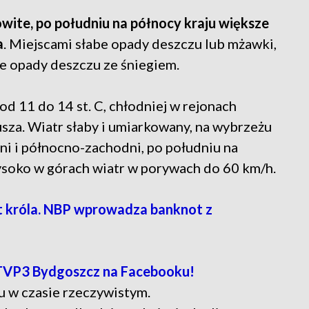
owite, po południu na północy kraju większe
a
. Miejscami słabe opady deszczu lub mżawki,
e opady deszczu ze śniegiem.
 11 do 14 st. C, chłodniej w rejonach
usza. Wiatr słaby i umiarkowany, na wybrzeżu
dni i północno-zachodni, po południu na
soko w górach wiatr w porywach do 60 km/h.
róla. NBP wprowadza banknot z
TVP3 Bydgoszcz na Facebooku!
u w czasie rzeczywistym.