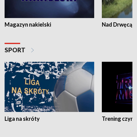
Magazyn nakielski
Nad Drwęcą
SPORT
Liga na skróty
Trening czyni 