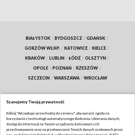
BIAŁYSTOK
/
BYDGOSZCZ
/
GDAŃSK
/
GORZÓW WLKP.
/
KATOWICE
/
KIELCE
/
KRAKÓW
/
LUBLIN
/
ŁÓDŹ
/
OLSZTYN
/
OPOLE
/
POZNAŃ
/
RZESZÓW
/
SZCZECIN
/
WARSZAWA
/
WROCŁAW
Szanujemy Twoją prywatność
Dołącz do nas:
Kliknij "Akceptuję i przechodzę do serwisu", aby wyrazić zgody na
korzystanie z technologii automatycznego śledzenia i zbierania danych,
TVP
dostęp do informacji na Twoim urządzeniu końcowym i ich
Abonament TVP
przechowywanie oraz na przetwarzanie Twoich danych osobowych przez
Regulamin TVP
nas, czyli Telewizję Polską S.A. w likwidacji (zwaną dalej również „TVP”),