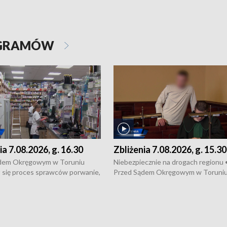
OGRAMÓW
ia 7.08.2026, g. 16.30
Zbliżenia 7.08.2026, g. 15.30
dem Okręgowym w Toruniu
Niebezpiecznie na drogach regionu 
 się proces sprawców porwanie,
Przed Sądem Okręgowym w Toruni
 tortur pod Grudziądzem • 3 mln
rozpoczął się proces sprawców por
 mogą wynosić straty po pożarze
pobicie i tortur pod Grudziądzem • 
Kossaka w Bydgoszczy •
o oszczędzanie wody • Ważne dla
cznie na drogach regionu •
rolników badania w Stacji Doświadcz
ąg sporu o pranie na bydgoskich
Oceny Odmian w Chrząstowie