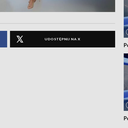
UDOSTĘPNIJ NA X
P
P