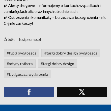
✔️ Alerty drogowe – informujemy o korkach, wypadkach i
zamknięciach ulic oraz innych utrudnieniach.
✔️ Ostrzeżenia i komunikaty – burze, awarie, zagrożenia – nic
Cię nie zaskoczy!
Źródło:
festpromo.pl
#tvp3 bydgoszcz
#targi dobry design bydgoszcz
#młyny rothera
#targi dobry design
#bydgoszcz wydarzenia