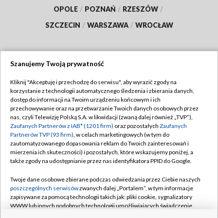
OPOLE
/
POZNAŃ
/
RZESZÓW
/
SZCZECIN
/
WARSZAWA
/
WROCŁAW
Szanujemy Twoją prywatność
Dołącz do nas:
Kliknij "Akceptuję i przechodzę do serwisu", aby wyrazić zgody na
korzystanie z technologii automatycznego śledzenia i zbierania danych,
TVP
dostęp do informacji na Twoim urządzeniu końcowym i ich
Abonament TVP
przechowywanie oraz na przetwarzanie Twoich danych osobowych przez
Regulamin TVP
nas, czyli Telewizję Polską S.A. w likwidacji (zwaną dalej również „TVP”),
Emisja w TVP
Polityka prywatności
Zaufanych Partnerów z IAB* (1201 firm)
oraz pozostałych
Zaufanych
Partnerów TVP (93 firm)
, w celach marketingowych (w tym do
Centrum informacji TVP
Moje zgody
zautomatyzowanego dopasowania reklam do Twoich zainteresowań i
mierzenia ich skuteczności) i pozostałych, które wskazujemy poniżej, a
Naziemna Telewizja Cyfrowa
Pomoc
także zgody na udostępnianie przez nas identyfikatora PPID do Google.
Sklep TVP
Biuro reklamy
Twoje dane osobowe zbierane podczas odwiedzania przez Ciebie naszych
Rada Programowa
Kontakt
poszczególnych serwisów
zwanych dalej „Portalem”, w tym informacje
zapisywane za pomocą technologii takich jak: pliki cookie, sygnalizatory
System NOS
WWW lub innych podobnych technologii umożliwiających świadczenie
dopasowanych i bezpiecznych usług, personalizację treści oraz reklam,
Informacje o nadawcy