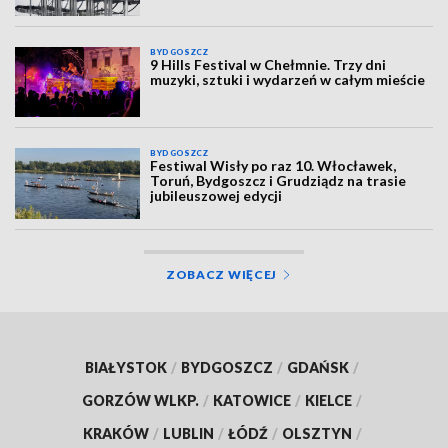
BYDGOSZCZ
9 Hills Festival w Chełmnie. Trzy dni
muzyki, sztuki i wydarzeń w całym mieście
BYDGOSZCZ
Festiwal Wisły po raz 10. Włocławek,
Toruń, Bydgoszcz i Grudziądz na trasie
jubileuszowej edycji
ZOBACZ WIĘCEJ
BIAŁYSTOK
/
BYDGOSZCZ
/
GDAŃSK
/
GORZÓW WLKP.
/
KATOWICE
/
KIELCE
/
KRAKÓW
/
LUBLIN
/
ŁÓDŹ
/
OLSZTYN
/