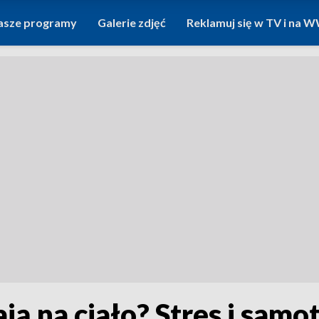
asze programy
Galerie zdjęć
Reklamuj się w TV i na
ą na ciało? Stres i sam