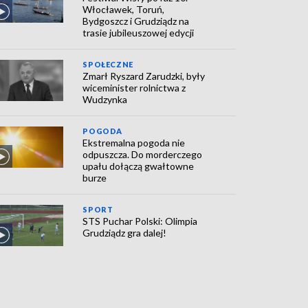
Włocławek, Toruń,
Bydgoszcz i Grudziądz na
trasie jubileuszowej edycji
SPOŁECZNE
Zmarł Ryszard Zarudzki, były
wiceminister rolnictwa z
Wudzynka
POGODA
Ekstremalna pogoda nie
odpuszcza. Do morderczego
upału dołączą gwałtowne
burze
SPORT
STS Puchar Polski: Olimpia
Grudziądz gra dalej!