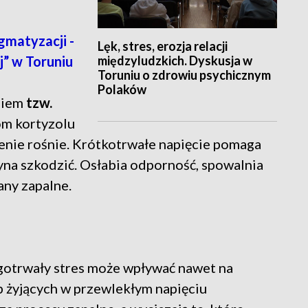
gmatyzacji -
Lęk, stres, erozja relacji
międzyludzkich. Dyskusja w
j” w Toruniu
Toruniu o zdrowiu psychicznym
Polaków
niem
tzw.
om kortyzolu
śnienie rośnie. Krótkotrwałe napięcie pomaga
czyna szkodzić. Osłabia odporność, spowalnia
any zapalne.
gotrwały stres może wpływać nawet na
 żyjących w przewlekłym napięciu