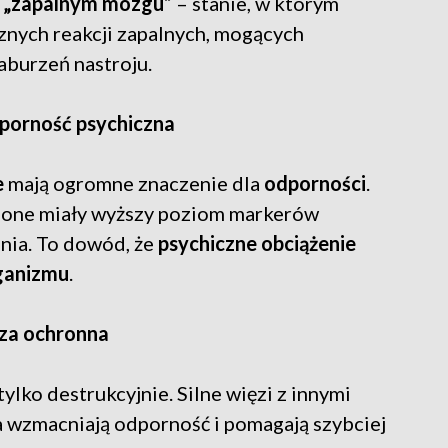
.
„zapalnym mózgu”
– stanie, w którym
znych reakcji zapalnych, mogących
zaburzeń nastroju.
dporność psychiczna
e
mają ogromne znaczenie dla
odporności
.
nione miały wyższy poziom markerów
enia. To dowód, że
psychiczne obciążenie
ganizmu
.
rcza ochronna
ylko destrukcyjnie. Silne więzi z innymi
ia wzmacniają odporność i pomagają szybciej