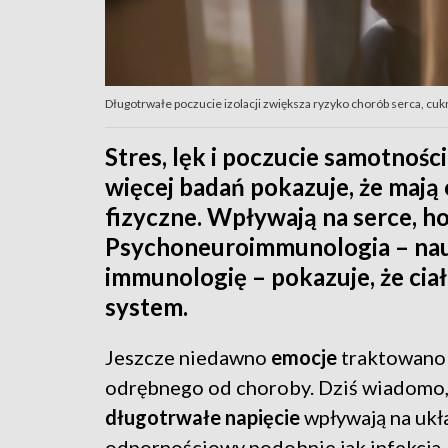
Długotrwałe poczucie izolacji zwiększa ryzyko chorób serca, cu
Stres, lęk i poczucie samotności
więcej badań pokazuje, że mają
fizyczne. Wpływają na serce, h
Psychoneuroimmunologia – nauka
immunologię – pokazuje, że cia
system.
Jeszcze niedawno
emocje
traktowano 
odrębnego od choroby. Dziś wiadomo,
długotrwałe napięcie
wpływają na ukł
odpornościowy podobnie jak infekcja.