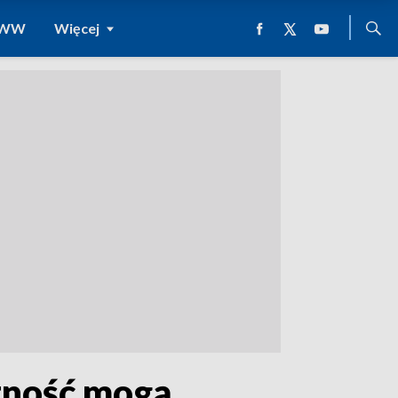
 WWW
Więcej
otność mogą