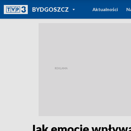
POWRÓT DO
BYDGOSZCZ
Aktualności
N
TVP REGIONY
Jak emocje wpływaj