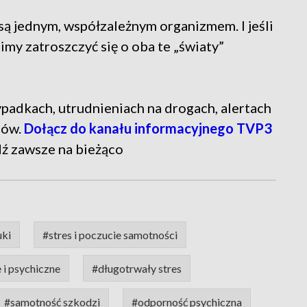
są jednym, współzależnym organizmem. I jeśli
my zatroszczyć się o oba te „światy”
 wypadkach, utrudnieniach na drogach, alertach
tów.
Dołącz do kanału informacyjnego TVP3
dź zawsze na bieżąco
uki
#stres i poczucie samotności
 i psychiczne
#długotrwały stres
#samotność szkodzi
#odporność psychiczna