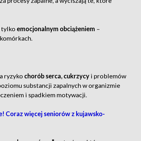
a procesy zapalne, a wyciszają te, które
ą tylko
emocjonalnym obciążeniem
–
 komórkach.
za ryzyko
chorób serca, cukrzycy
i problemów
poziomu substancji zapalnych w organizmie
ęczeniem i spadkiem motywacji.
 Coraz więcej seniorów z kujawsko-