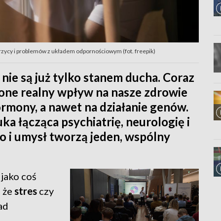
krzycy i problemów z układem odpornościowym (fot. freepik)
 nie są już tylko stanem ducha. Coraz
 one realny wpływ na nasze zdrowie
ormony, a nawet na działanie genów.
 łącząca psychiatrię, neurologię i
ło i umysł tworzą jeden, wspólny
jako coś
 że
stres
czy
ad