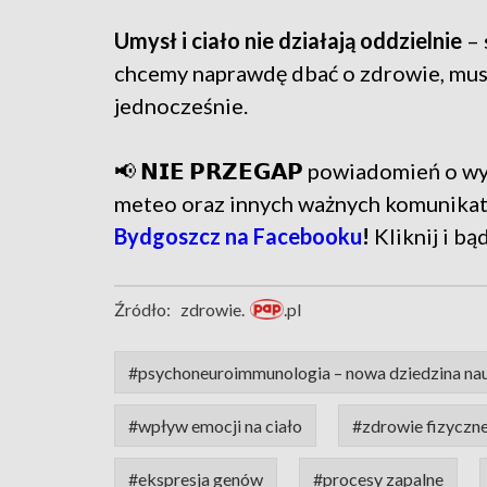
Umysł i ciało nie działają oddzielnie
– 
chcemy naprawdę dbać o zdrowie, musi
jednocześnie.
📢 𝗡𝗜𝗘 𝗣𝗥𝗭𝗘𝗚𝗔𝗣 powiadomień o
meteo oraz innych ważnych komunika
Bydgoszcz na Facebooku
!
Kliknij i bą
Źródło:
zdrowie.
.pl
#psychoneuroimmunologia – nowa dziedzina na
#wpływ emocji na ciało
#zdrowie fizyczne
#ekspresja genów
#procesy zapalne