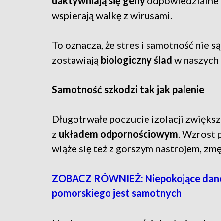
uaktywniają się geny
odpowiedzialne z
wspierają walkę z wirusami.
To oznacza, że stres i samotność nie s
zostawiają
biologiczny ślad
w naszych
Samotność szkodzi tak jak palenie
Długotrwałe poczucie izolacji zwięks
z
układem odpornościowym
. Wzrost 
wiąże się też z gorszym nastrojem, zm
ZOBACZ RÓWNIEŻ: Niepokojące dane!
pomorskiego jest samotnych