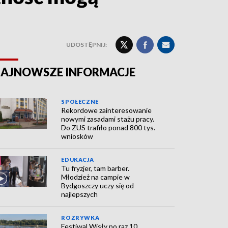
UDOSTĘPNIJ:
AJNOWSZE INFORMACJE
SPOŁECZNE
Rekordowe zainteresowanie
nowymi zasadami stażu pracy.
Do ZUS trafiło ponad 800 tys.
wniosków
EDUKACJA
Tu fryzjer, tam barber.
Młodzież na campie w
Bydgoszczy uczy się od
najlepszych
ROZRYWKA
Festiwal Wisły po raz 10.