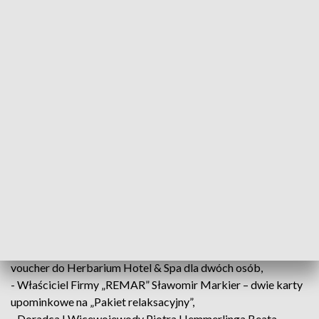
- Posłanka na Sejm RP Magdalena Łośko - voucher na
wyjątkową kolację w Karczmie Kujawskiej w Cieślinie,
- Wicewojewoda I Kujawsko-Pomorski Piotr Hemmerling -
eleganckie pióro i długopis z grawerem, stylowy portfel oraz
flagę Polski,
- Burmistrz Żnina Łukasz Kwiatkowski - koszulka z
podpisami halowych wicemistrzyń Europy 2024 w hokeju na
trawie kobiet,
- Dyrektora Zakładu Mapei Polska Sp. z o.o. Andrzej Prymas
– torba sportowa i plecak z logiem MAPEI oraz kurtki,
- Właściciel Ośrodka Szkoleniowego Janusz Witkowski –
zegarek damski,
- Prezesi Zarządu Firmy „Green Petrol” Magda Fituch,
Łukasz Fituch – voucher na lot widokowy balonem,
- Właściciel Firmy P.U.H „MAXICAR” Marcin Zalewski -
voucher do Herbarium Hotel & Spa dla dwóch osób,
- Właściciel Firmy „REMAR” Sławomir Markier – dwie karty
upominkowe na „Pakiet relaksacyjny”,
- Doradca I Wicewojewody Piotra Hemmerlinga Beata