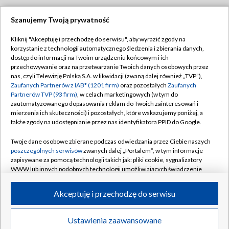
Szanujemy Twoją prywatność
Dołącz do nas:
Kliknij "Akceptuję i przechodzę do serwisu", aby wyrazić zgody na
korzystanie z technologii automatycznego śledzenia i zbierania danych,
TVP
dostęp do informacji na Twoim urządzeniu końcowym i ich
Abonament TVP
przechowywanie oraz na przetwarzanie Twoich danych osobowych przez
Regulamin TVP
nas, czyli Telewizję Polską S.A. w likwidacji (zwaną dalej również „TVP”),
Emisja w TVP
Polityka prywatności
Zaufanych Partnerów z IAB* (1201 firm)
oraz pozostałych
Zaufanych
Partnerów TVP (93 firm)
, w celach marketingowych (w tym do
Centrum informacji TVP
Moje zgody
zautomatyzowanego dopasowania reklam do Twoich zainteresowań i
mierzenia ich skuteczności) i pozostałych, które wskazujemy poniżej, a
Naziemna Telewizja Cyfrowa
Pomoc
także zgody na udostępnianie przez nas identyfikatora PPID do Google.
Sklep TVP
Biuro reklamy
Twoje dane osobowe zbierane podczas odwiedzania przez Ciebie naszych
Rada Programowa
Kontakt
poszczególnych serwisów
zwanych dalej „Portalem”, w tym informacje
zapisywane za pomocą technologii takich jak: pliki cookie, sygnalizatory
System NOS
WWW lub innych podobnych technologii umożliwiających świadczenie
dopasowanych i bezpiecznych usług, personalizację treści oraz reklam,
Informacje o nadawcy
Kanały
udostępnianie funkcji mediów społecznościowych oraz analizowanie
Akceptuję i przechodzę do serwisu
ruchu w Internecie.
Program dla prasy
©2026 Telewizja Polska S.A. w likwidacji
Biuro Reklamy
Twoje dane osobowe zbierane podczas odwiedzania przez Ciebie
Ustawienia zaawansowane
poszczególnych serwisów
na Portalu, takie jak adresy IP, identyfikatory