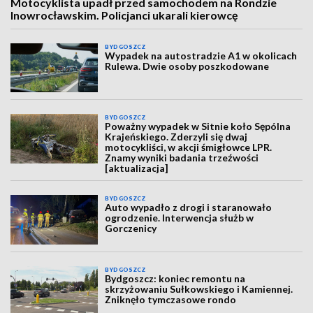
Motocyklista upadł przed samochodem na Rondzie
Inowrocławskim. Policjanci ukarali kierowcę
BYDGOSZCZ
Wypadek na autostradzie A1 w okolicach
Rulewa. Dwie osoby poszkodowane
BYDGOSZCZ
Poważny wypadek w Sitnie koło Sępólna
Krajeńskiego. Zderzyli się dwaj
motocykliści, w akcji śmigłowce LPR.
Znamy wyniki badania trzeźwości
[aktualizacja]
BYDGOSZCZ
Auto wypadło z drogi i staranowało
ogrodzenie. Interwencja służb w
Gorczenicy
BYDGOSZCZ
Bydgoszcz: koniec remontu na
skrzyżowaniu Sułkowskiego i Kamiennej.
Zniknęło tymczasowe rondo