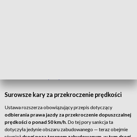
ekspresowej dwujezdniowej,
▶ wykonywać przewozów osób w ramach działalności
gospodarczej (np. taksówki czy przewozy okazjonalne).
Dodatkowo
młody kierowca będzie mógł przewozić
osoby niepełnoletnie tylko w towarzystwie dorosłego,
doświadczonego pasażera
.
Prawo jazdy dla 17-latków. Kiedy w Polsce czeka
kierowców zmiana przepisów?
Surowsze kary za przekroczenie prędkości
Ustawa rozszerza obowiązujący przepis dotyczący
odbierania prawa jazdy za przekroczenie dopuszczalnej
prędkości o ponad 50 km/h
. Do tej pory sankcja ta
dotyczyła jedynie obszaru zabudowanego — teraz obejmie
również
drogi poza terenem zabudowanym, w tym drogi