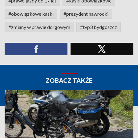
#prawo jazdy od 17 lat
#kaski obowiązkowe
#obowiązkowe kaski
#prezydent nawrocki
#zmiany w prawie dorgowym
#tvp3 bydgoszcz
ZOBACZ TAKŻE