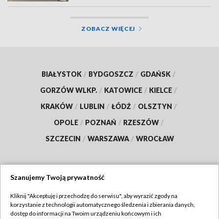
ZOBACZ WIĘCEJ
BIAŁYSTOK
/
BYDGOSZCZ
/
GDAŃSK
/
GORZÓW WLKP.
/
KATOWICE
/
KIELCE
/
KRAKÓW
/
LUBLIN
/
ŁÓDŹ
/
OLSZTYN
/
OPOLE
/
POZNAŃ
/
RZESZÓW
/
SZCZECIN
/
WARSZAWA
/
WROCŁAW
Szanujemy Twoją prywatność
Dołącz do nas:
Kliknij "Akceptuję i przechodzę do serwisu", aby wyrazić zgody na
korzystanie z technologii automatycznego śledzenia i zbierania danych,
TVP
dostęp do informacji na Twoim urządzeniu końcowym i ich