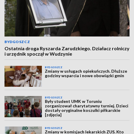
BYDGOSZCZ
Ostatnia droga Ryszarda Zarudzkiego. Działacz rolniczy
i urzędnik spoczął w Wudzynie
BYDGOSZCZ
Zmiany w usługach opiekuńczych. Dłuższe
godziny wsparcia i nowe obowiązki gmin
BYDGOSZCZ
Były student UMK w Toruniu
zorganizował charytatywny turniej. Dzieci
dostały oryginalne koszulki piłkarskie
[zdjęcia]
BYDGOSZCZ
Zmiany w komisjach lekarskich ZUS. Kto