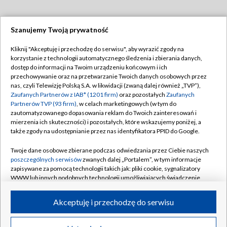
Szanujemy Twoją prywatność
Dołącz do nas:
Kliknij "Akceptuję i przechodzę do serwisu", aby wyrazić zgody na
korzystanie z technologii automatycznego śledzenia i zbierania danych,
TVP
dostęp do informacji na Twoim urządzeniu końcowym i ich
Abonament TVP
przechowywanie oraz na przetwarzanie Twoich danych osobowych przez
Regulamin TVP
nas, czyli Telewizję Polską S.A. w likwidacji (zwaną dalej również „TVP”),
Emisja w TVP
Polityka prywatności
Zaufanych Partnerów z IAB* (1201 firm)
oraz pozostałych
Zaufanych
Partnerów TVP (93 firm)
, w celach marketingowych (w tym do
Centrum informacji TVP
Moje zgody
zautomatyzowanego dopasowania reklam do Twoich zainteresowań i
mierzenia ich skuteczności) i pozostałych, które wskazujemy poniżej, a
Naziemna Telewizja Cyfrowa
Pomoc
także zgody na udostępnianie przez nas identyfikatora PPID do Google.
Sklep TVP
Biuro reklamy
Twoje dane osobowe zbierane podczas odwiedzania przez Ciebie naszych
Rada Programowa
Kontakt
poszczególnych serwisów
zwanych dalej „Portalem”, w tym informacje
zapisywane za pomocą technologii takich jak: pliki cookie, sygnalizatory
System NOS
WWW lub innych podobnych technologii umożliwiających świadczenie
dopasowanych i bezpiecznych usług, personalizację treści oraz reklam,
Informacje o nadawcy
Kanały
udostępnianie funkcji mediów społecznościowych oraz analizowanie
Akceptuję i przechodzę do serwisu
ruchu w Internecie.
Program dla prasy
©2026 Telewizja Polska S.A. w likwidacji
Biuro Reklamy
Twoje dane osobowe zbierane podczas odwiedzania przez Ciebie