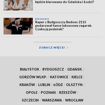
będzie kierowany do Gdańska i Łodzi?
BYDGOSZCZ
Raper z Bydgoszczy Bedoes 2115
podarował fance luksusowy zegarek.
Czeka ją podatek?
ZOBACZ WIĘCEJ
BIAŁYSTOK
/
BYDGOSZCZ
/
GDAŃSK
/
GORZÓW WLKP.
/
KATOWICE
/
KIELCE
/
KRAKÓW
/
LUBLIN
/
ŁÓDŹ
/
OLSZTYN
/
OPOLE
/
POZNAŃ
/
RZESZÓW
/
SZCZECIN
/
WARSZAWA
/
WROCŁAW