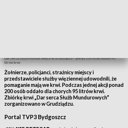
Dar serca służb mundurowych w Grudziądzu – ponad 200 osób oddało 95
litrów krwi
Żołnierze, policjanci, strażnicy miejscy i
przedstawiciele służby więziennej udowodnili, że
pomaganie mają we krwi. Podczas jednej akcji ponad
200 osób oddało dla chorych 95 litrów krwi.
Zbiórkę krwi „Dar serca Służb Mundurowych”
zorganizowano w Grudziądzu.
Portal TVP3 Bydgoszcz