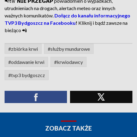
📢❗🚨 𝗡𝗜𝗘 𝗣𝗥𝗭𝗘𝗚𝗔𝗣 powiadomień o wypadkach,
utrudnieniach na drogach, alertach meteo oraz innych
ważnych komunikatów.
Dołącz do kanału informacyjnego
TVP3 Bydgoszcz na Facebooku
!
Kliknij i bądź zawsze na
bieżąco 📲
#zbiórka krwi
#służby mundurowe
#oddawanie krwi
#krwiodawcy
#tvp3 bydgoszcz
ZOBACZ TAKŻE