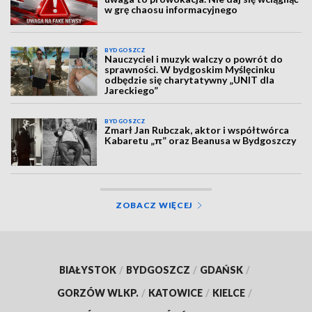
w grę chaosu informacyjnego
BYDGOSZCZ
Nauczyciel i muzyk walczy o powrót do
sprawności. W bydgoskim Myślęcinku
odbędzie się charytatywny „UNIT dla
Jareckiego”
BYDGOSZCZ
Zmarł Jan Rubczak, aktor i współtwórca
Kabaretu „π” oraz Beanusa w Bydgoszczy
ZOBACZ WIĘCEJ
BIAŁYSTOK
/
BYDGOSZCZ
/
GDAŃSK
/
GORZÓW WLKP.
/
KATOWICE
/
KIELCE
/