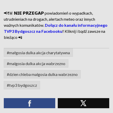
📢❗🚨 𝗡𝗜𝗘 𝗣𝗥𝗭𝗘𝗚𝗔𝗣 powiadomień o wypadkach,
utrudnieniach na drogach, alertach meteo oraz innych
ważnych komunikatów.
Dołącz do kanału informacyjnego
TVP3 Bydgoszcz na Facebooku
!
Kliknij i bądź zawsze na
bieżąco 📲
#małgosia dulka akcja charytatywna
#malgosia dulka akcja wabrzezno
#dzien chleba malgosia dulka wabrzezno
#tvp3 bydgoszcz