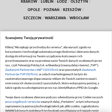
KRAKÓW
/
LUBLIN
/
ŁÓDŹ
/
OLSZTYN
/
OPOLE
/
POZNAŃ
/
RZESZÓW
/
SZCZECIN
/
WARSZAWA
/
WROCŁAW
Szanujemy Twoją prywatność
Dołącz do nas:
Kliknij "Akceptuję i przechodzę do serwisu", aby wyrazić zgody na
korzystanie z technologii automatycznego śledzenia i zbierania danych,
TVP
dostęp do informacji na Twoim urządzeniu końcowym i ich
Abonament TVP
przechowywanie oraz na przetwarzanie Twoich danych osobowych przez
Regulamin TVP
nas, czyli Telewizję Polską S.A. w likwidacji (zwaną dalej również „TVP”),
Emisja w TVP
Zaufanych Partnerów z IAB* (1201 firm)
oraz pozostałych
Zaufanych
Polityka prywatności
Partnerów TVP (93 firm)
, w celach marketingowych (w tym do
Centrum informacji TVP
Moje zgody
zautomatyzowanego dopasowania reklam do Twoich zainteresowań i
mierzenia ich skuteczności) i pozostałych, które wskazujemy poniżej, a
Naziemna Telewizja Cyfrowa
Pomoc
także zgody na udostępnianie przez nas identyfikatora PPID do Google.
Sklep TVP
Biuro reklamy
Twoje dane osobowe zbierane podczas odwiedzania przez Ciebie naszych
Rada Programowa
poszczególnych serwisów
zwanych dalej „Portalem”, w tym informacje
Kontakt
zapisywane za pomocą technologii takich jak: pliki cookie, sygnalizatory
System NOS
WWW lub innych podobnych technologii umożliwiających świadczenie