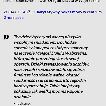
portalu społecznościowym
Urzędu Miasta w Wąbrzeźnie.
ZOBACZ TAKŻE: Charytatywny pokaz mody w centrum
Grudziądza
Ten dzień był czymś więcej niż tylko
wspólnym śniadaniem. Dochód ze
sprzedaży kanapek został przeznaczony
na leczenie Małgosi Dulki z Wąbrzeźna,
która pilnie potrzebuje kosztownej
operacji. Dzięki zaangażowaniu uczniów,
nauczycieli i rodziców udało się zebrać
fundusze i co równie ważne, okazać
solidarność i serce komuś, kto tego dziś
bardzo potrzebuje. Takie inicjatywy
pokazują, jak wielką moc ma wspólne
działanie
- napisano.