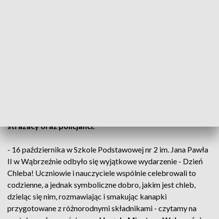
Choć to dla nas bardzo trudna decyzja, nie
mamy wyboru. Musimy jeszcze raz prosić
Was o wsparcie! Wierzymy, że się uda, że
w końcu zaświeci dla naszej córki słońce i
zakończy kilkuletnie leczenie
- apeluje Anna Dulka na profilu siepomaga.
W pomoc włączyła się lokalna społeczność, między innymi
strażacy oraz policjanci.
- 16 października w Szkole Podstawowej nr 2 im. Jana Pawła
II w Wąbrzeźnie odbyło się wyjątkowe wydarzenie - Dzień
Chleba! Uczniowie i nauczyciele wspólnie celebrowali to
codzienne, a jednak symboliczne dobro, jakim jest chleb,
dzieląc się nim, rozmawiając i smakując kanapki
przygotowane z różnorodnymi składnikami - czytamy na