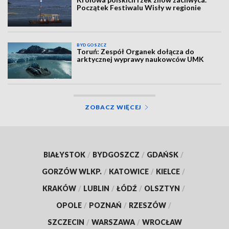
Początek Festiwalu Wisły w regionie
BYDGOSZCZ
Toruń: Zespół Organek dołącza do
arktycznej wyprawy naukowców UMK
ZOBACZ WIĘCEJ
BIAŁYSTOK
/
BYDGOSZCZ
/
GDAŃSK
/
GORZÓW WLKP.
/
KATOWICE
/
KIELCE
/
KRAKÓW
/
LUBLIN
/
ŁÓDŹ
/
OLSZTYN
/
OPOLE
/
POZNAŃ
/
RZESZÓW
/
SZCZECIN
/
WARSZAWA
/
WROCŁAW