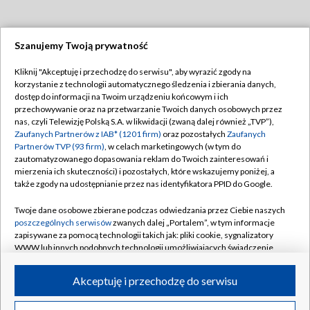
Szanujemy Twoją prywatność
Dołącz do nas:
Kliknij "Akceptuję i przechodzę do serwisu", aby wyrazić zgody na
korzystanie z technologii automatycznego śledzenia i zbierania danych,
TVP
dostęp do informacji na Twoim urządzeniu końcowym i ich
Abonament TVP
przechowywanie oraz na przetwarzanie Twoich danych osobowych przez
Regulamin TVP
nas, czyli Telewizję Polską S.A. w likwidacji (zwaną dalej również „TVP”),
Emisja w TVP
Polityka prywatności
Zaufanych Partnerów z IAB* (1201 firm)
oraz pozostałych
Zaufanych
Partnerów TVP (93 firm)
, w celach marketingowych (w tym do
Centrum informacji TVP
Moje zgody
zautomatyzowanego dopasowania reklam do Twoich zainteresowań i
mierzenia ich skuteczności) i pozostałych, które wskazujemy poniżej, a
Naziemna Telewizja Cyfrowa
Pomoc
także zgody na udostępnianie przez nas identyfikatora PPID do Google.
Sklep TVP
Biuro reklamy
Twoje dane osobowe zbierane podczas odwiedzania przez Ciebie naszych
Rada Programowa
Kontakt
poszczególnych serwisów
zwanych dalej „Portalem”, w tym informacje
zapisywane za pomocą technologii takich jak: pliki cookie, sygnalizatory
System NOS
WWW lub innych podobnych technologii umożliwiających świadczenie
dopasowanych i bezpiecznych usług, personalizację treści oraz reklam,
Informacje o nadawcy
Kanały
udostępnianie funkcji mediów społecznościowych oraz analizowanie
Akceptuję i przechodzę do serwisu
ruchu w Internecie.
Program dla prasy
©2026 Telewizja Polska S.A. w likwidacji
Biuro Reklamy