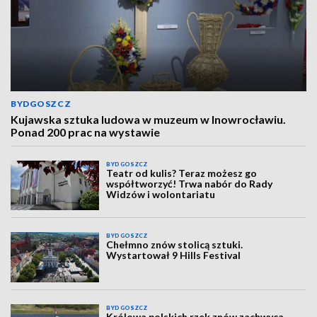
BYDGOSZCZ
Kujawska sztuka ludowa w muzeum w Inowrocławiu.
Ponad 200 prac na wystawie
BYDGOSZCZ
Teatr od kulis? Teraz możesz go
współtworzyć! Trwa nabór do Rady
Widzów i wolontariatu
BYDGOSZCZ
Chełmno znów stolicą sztuki.
Wystartował 9 Hills Festival
BYDGOSZCZ
Królowa polskich rzek znów zachwyca.