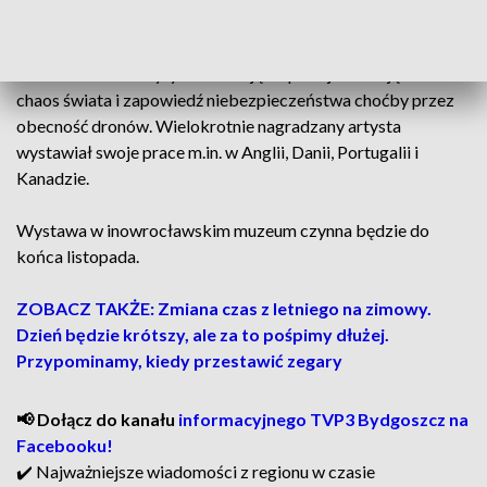
bliskie.
Niektóre miedzioryty wzbudzają niepokój. Ukazują bowiem
chaos świata i zapowiedź niebezpieczeństwa choćby przez
obecność dronów. Wielokrotnie nagradzany artysta
wystawiał swoje prace m.in. w Anglii, Danii, Portugalii i
Kanadzie.
Wystawa w inowrocławskim muzeum czynna będzie do
końca listopada.
ZOBACZ TAKŻE: Zmiana czas z letniego na zimowy.
Dzień będzie krótszy, ale za to pośpimy dłużej.
Przypominamy, kiedy przestawić zegary
📢 Dołącz do kanału
informacyjnego TVP3 Bydgoszcz na
Facebooku!
✔️ Najważniejsze wiadomości z regionu w czasie