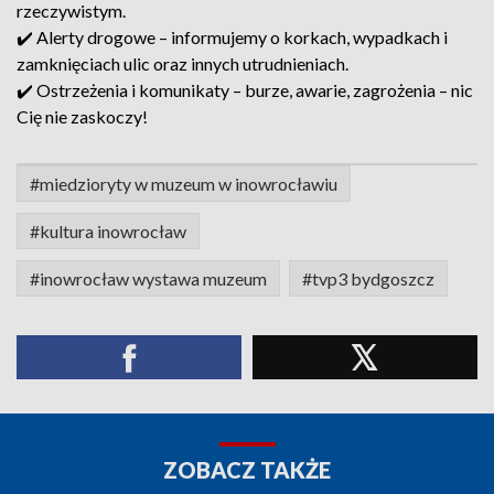
rzeczywistym.
✔️ Alerty drogowe – informujemy o korkach, wypadkach i
zamknięciach ulic oraz innych utrudnieniach.
✔️ Ostrzeżenia i komunikaty – burze, awarie, zagrożenia – nic
Cię nie zaskoczy!
#miedzioryty w muzeum w inowrocławiu
#kultura inowrocław
#inowrocław wystawa muzeum
#tvp3 bydgoszcz
ZOBACZ TAKŻE