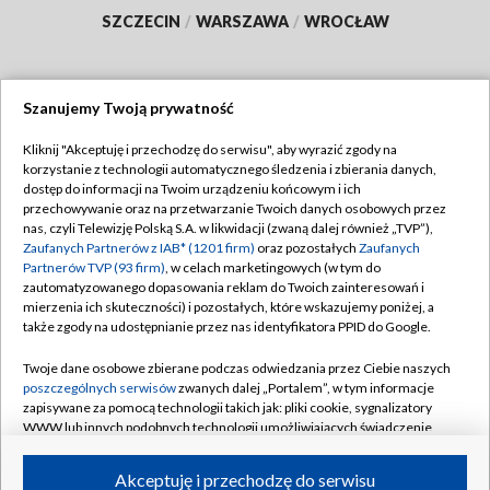
SZCZECIN
/
WARSZAWA
/
WROCŁAW
Szanujemy Twoją prywatność
Dołącz do nas:
Kliknij "Akceptuję i przechodzę do serwisu", aby wyrazić zgody na
korzystanie z technologii automatycznego śledzenia i zbierania danych,
TVP
dostęp do informacji na Twoim urządzeniu końcowym i ich
Abonament TVP
przechowywanie oraz na przetwarzanie Twoich danych osobowych przez
Regulamin TVP
nas, czyli Telewizję Polską S.A. w likwidacji (zwaną dalej również „TVP”),
Emisja w TVP
Polityka prywatności
Zaufanych Partnerów z IAB* (1201 firm)
oraz pozostałych
Zaufanych
Partnerów TVP (93 firm)
, w celach marketingowych (w tym do
Centrum informacji TVP
Moje zgody
zautomatyzowanego dopasowania reklam do Twoich zainteresowań i
mierzenia ich skuteczności) i pozostałych, które wskazujemy poniżej, a
Naziemna Telewizja Cyfrowa
Pomoc
także zgody na udostępnianie przez nas identyfikatora PPID do Google.
Sklep TVP
Biuro reklamy
Twoje dane osobowe zbierane podczas odwiedzania przez Ciebie naszych
Rada Programowa
Kontakt
poszczególnych serwisów
zwanych dalej „Portalem”, w tym informacje
zapisywane za pomocą technologii takich jak: pliki cookie, sygnalizatory
System NOS
WWW lub innych podobnych technologii umożliwiających świadczenie
dopasowanych i bezpiecznych usług, personalizację treści oraz reklam,
Informacje o nadawcy
Kanały
udostępnianie funkcji mediów społecznościowych oraz analizowanie
Akceptuję i przechodzę do serwisu
ruchu w Internecie.
Program dla prasy