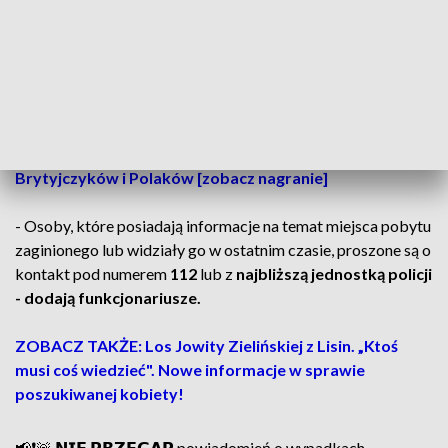
Mężczyzna ma 180 wzrostu, jest szczupły.
Ma krótkie, ciemne włosy, oczy koloru piwnego, a na
czole widoczną bliznę.
ZOBACZ TAKŻE: „Nie pamiętam mamy". Apel córki
Małgorzaty Wnuczek z Inowrocławia poruszył
Brytyjczyków i Polaków [zobacz nagranie]
- Osoby, które posiadają informacje na temat miejsca pobytu
zaginionego lub widziały go w ostatnim czasie, proszone są o
kontakt pod numerem
112
lub z
najbliższą jednostką policji
- dodają funkcjonariusze.
ZOBACZ TAKŻE: Los Jowity Zielińskiej z Lisin. „Ktoś
musi coś wiedzieć". Nowe informacje w sprawie
poszukiwanej kobiety!
📢❗🚨 𝗡𝗜𝗘 𝗣𝗥𝗭𝗘𝗚𝗔𝗣 powiadomień o wypadkach,