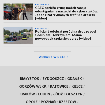
BYDGOSZCZ
CBZC rozbiło grupę podejrzaną o
udostępnianie narzędzi do cyberataków.
Jeden z zatrzymanych trafił do aresztu
[wideo]
BYDGOSZCZ
Policjant odebrał poród na drodze pod
Golubiem-Dobrzyniem! Mama i
noworodek czują się dobrze [wideo]
ZOBACZ WIĘCEJ
BIAŁYSTOK
/
BYDGOSZCZ
/
GDAŃSK
/
GORZÓW WLKP.
/
KATOWICE
/
KIELCE
/
KRAKÓW
/
LUBLIN
/
ŁÓDŹ
/
OLSZTYN
/
OPOLE
/
POZNAŃ
/
RZESZÓW
/