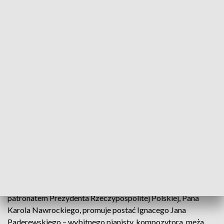
XIII Międzynarodowy Konkurs Pianistyczny im. Ignacego Jana Paderewskiego
9-23 listopada
To prestiżowe wydarzenie co trzy lata gromadzi w
Bydgoszczy najzdolniejszych młodych pianistów z całego
świata, stanowiąc ważny punkt na mapie międzynarodowych
konkursów muzycznych. Konkurs, organizowany pod
patronatem Prezydenta Rzeczypospolitej Polskiej, Pana
Karola Nawrockiego, promuje postać Ignacego Jana
Paderewskiego – wybitnego pianisty, kompozytora, męża