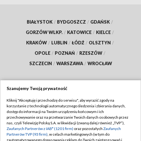
BIAŁYSTOK
/
BYDGOSZCZ
/
GDAŃSK
/
GORZÓW WLKP.
/
KATOWICE
/
KIELCE
/
KRAKÓW
/
LUBLIN
/
ŁÓDŹ
/
OLSZTYN
/
OPOLE
/
POZNAŃ
/
RZESZÓW
/
SZCZECIN
/
WARSZAWA
/
WROCŁAW
Szanujemy Twoją prywatność
Dołącz do nas:
Kliknij "Akceptuję i przechodzę do serwisu", aby wyrazić zgody na
korzystanie z technologii automatycznego śledzenia i zbierania danych,
TVP
dostęp do informacji na Twoim urządzeniu końcowym i ich
Abonament TVP
przechowywanie oraz na przetwarzanie Twoich danych osobowych przez
Regulamin TVP
nas, czyli Telewizję Polską S.A. w likwidacji (zwaną dalej również „TVP”),
Emisja w TVP
Polityka prywatności
Zaufanych Partnerów z IAB* (1201 firm)
oraz pozostałych
Zaufanych
Partnerów TVP (93 firm)
, w celach marketingowych (w tym do
Centrum informacji TVP
Moje zgody
zautomatyzowanego dopasowania reklam do Twoich zainteresowań i