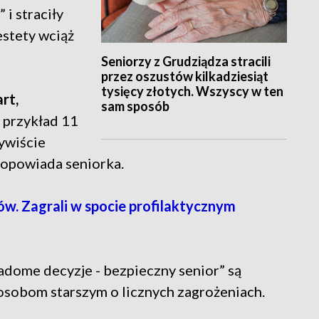
 i straciły
estety wciąż
Seniorzy z Grudziądza stracili
przez oszustów kilkadziesiąt
tysięcy złotych. Wszyscy w ten
rt,
sam sposób
a przykład 11
zywiście
 opowiada seniorka.
w. Zagrali w spocie profilaktycznym
adome decyzje - bezpieczny senior” są
osobom starszym o licznych zagrożeniach.