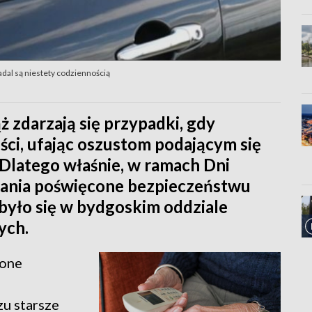
adal są niestety codziennością
ąż zdarzają się przypadki, gdy
ści, ufając oszustom podającym się
. Dlatego właśnie, w ramach Dni
kania poświęcone bezpieczeństwu
dbyło się w bydgoskim oddziale
ych.
żone
u starsze