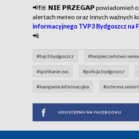
📢❗🚨 𝗡𝗜𝗘 𝗣𝗥𝗭𝗘𝗚𝗔𝗣 powiadomie
alertach meteo oraz innych ważnych 
informacyjnego TVP3 Bydgoszcz na 
📲
#tvp3 bydgoszcz
#bezpieczeństwo seni
#spotkanie zus
#policja bydgoszcz
#kampania informacyjna
#ochrona senio
UDOSTĘPNIJ NA FACEBOOKU