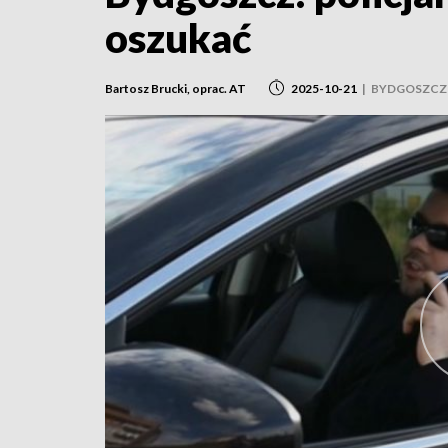
oszukać
Bartosz Brucki, oprac. AT
2025-10-21
|
BYDGOSZCZ