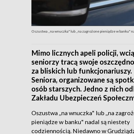
Oszustwa ,,na wnuczka" lub ,,na zagrożone pieniądze w banku" n
Mimo licznych apeli policji, wci
seniorzy tracą swoje oszczędno
za bliskich lub funkcjonariuszy
Seniora, organizowane są spot
osób starszych. Jedno z nich o
Zakładu Ubezpieczeń Społeczn
Oszustwa ,,na wnuczka" lub ,,na zagro
pieniądze w banku" nadal są niestety
codziennością. Niedawno w Grudziądz