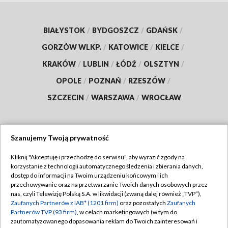
BIAŁYSTOK
/
BYDGOSZCZ
/
GDAŃSK
/
GORZÓW WLKP.
/
KATOWICE
/
KIELCE
/
KRAKÓW
/
LUBLIN
/
ŁÓDŹ
/
OLSZTYN
/
OPOLE
/
POZNAŃ
/
RZESZÓW
/
SZCZECIN
/
WARSZAWA
/
WROCŁAW
Szanujemy Twoją prywatność
Dołącz do nas:
Kliknij "Akceptuję i przechodzę do serwisu", aby wyrazić zgody na
korzystanie z technologii automatycznego śledzenia i zbierania danych,
TVP
dostęp do informacji na Twoim urządzeniu końcowym i ich
Abonament TVP
przechowywanie oraz na przetwarzanie Twoich danych osobowych przez
Regulamin TVP
nas, czyli Telewizję Polską S.A. w likwidacji (zwaną dalej również „TVP”),
Emisja w TVP
Polityka prywatności
Zaufanych Partnerów z IAB* (1201 firm)
oraz pozostałych
Zaufanych
Partnerów TVP (93 firm)
, w celach marketingowych (w tym do
Centrum informacji TVP
Moje zgody
zautomatyzowanego dopasowania reklam do Twoich zainteresowań i