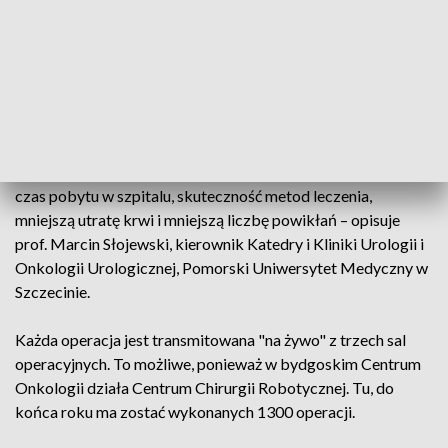
pierwszej edycji Warsztatów Urologii Robotycznej, za
pomocą trzech robotów, zoperowanych zostanie 18
pacjentów.
-
To wszystko jest dla dobra pacjenta
, proszę o tym
pamiętać. Precyzja. Chirurg widząc więcej, może więcej, 10-
krotne powiększenie, wizja 3D, 4K, doskonała jakość.
Precyzyjne ruchy narzędzi. To wszystko przekłada się na
czas pobytu w szpitalu, skuteczność metod leczenia,
mniejszą utratę krwi i mniejszą liczbę powikłań – opisuje
prof. Marcin Słojewski, kierownik Katedry i Kliniki Urologii i
Onkologii Urologicznej, Pomorski Uniwersytet Medyczny w
Szczecinie.
Każda operacja jest transmitowana "na żywo" z trzech sal
operacyjnych. To możliwe, ponieważ w bydgoskim Centrum
Onkologii działa Centrum Chirurgii Robotycznej. Tu, do
końca roku ma zostać wykonanych 1300 operacji.