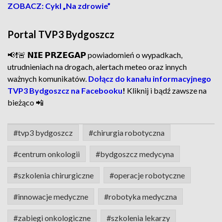
ZOBACZ: Cykl „Na zdrowie”
Portal TVP3 Bydgoszcz
📢❗🚨 𝗡𝗜𝗘 𝗣𝗥𝗭𝗘𝗚𝗔𝗣 powiadomień o wypadkach,
utrudnieniach na drogach, alertach meteo oraz innych
ważnych komunikatów.
Dołącz do kanału informacyjnego
TVP3 Bydgoszcz na Facebooku
!
Kliknij i bądź zawsze na
bieżąco 📲
#tvp3 bydgoszcz
#chirurgia robotyczna
#centrum onkologii
#bydgoszcz medycyna
#szkolenia chirurgiczne
#operacje robotyczne
#innowacje medyczne
#robotyka medyczna
#zabiegi onkologiczne
#szkolenia lekarzy