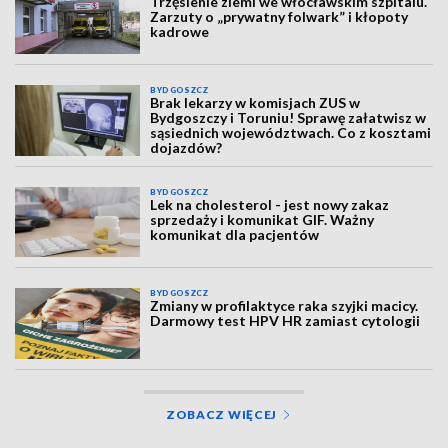
Trzęsienie ziemi we włocławskim szpitalu.
Zarzuty o „prywatny folwark” i kłopoty
kadrowe
BYDGOSZCZ
Brak lekarzy w komisjach ZUS w
Bydgoszczy i Toruniu! Sprawę załatwisz w
sąsiednich województwach. Co z kosztami
dojazdów?
BYDGOSZCZ
Lek na cholesterol - jest nowy zakaz
sprzedaży i komunikat GIF. Ważny
komunikat dla pacjentów
BYDGOSZCZ
Zmiany w profilaktyce raka szyjki macicy.
Darmowy test HPV HR zamiast cytologii
ZOBACZ WIĘCEJ