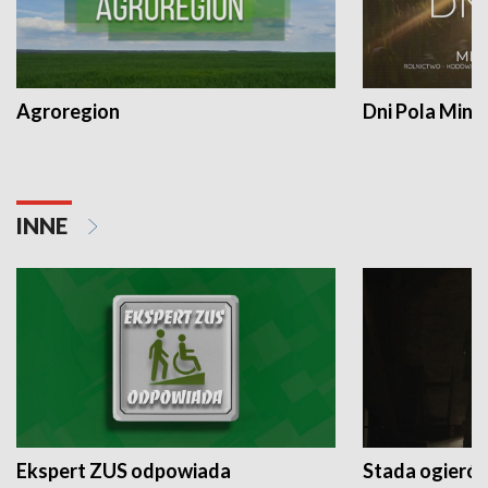
Agroregion
Dni Pola Min
INNE
Ekspert ZUS odpowiada
Stada ogieró