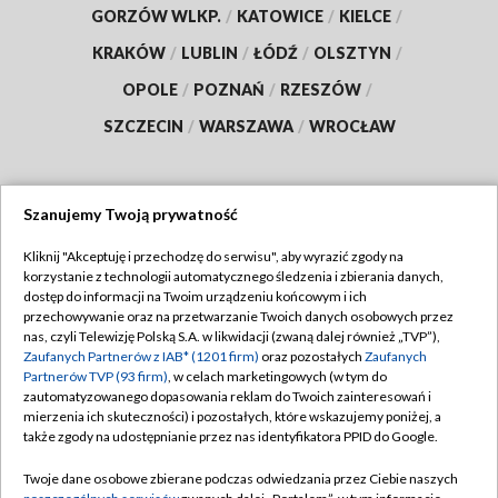
GORZÓW WLKP.
/
KATOWICE
/
KIELCE
/
KRAKÓW
/
LUBLIN
/
ŁÓDŹ
/
OLSZTYN
/
OPOLE
/
POZNAŃ
/
RZESZÓW
/
SZCZECIN
/
WARSZAWA
/
WROCŁAW
Szanujemy Twoją prywatność
Dołącz do nas:
Kliknij "Akceptuję i przechodzę do serwisu", aby wyrazić zgody na
korzystanie z technologii automatycznego śledzenia i zbierania danych,
TVP
dostęp do informacji na Twoim urządzeniu końcowym i ich
Abonament TVP
przechowywanie oraz na przetwarzanie Twoich danych osobowych przez
Regulamin TVP
nas, czyli Telewizję Polską S.A. w likwidacji (zwaną dalej również „TVP”),
Emisja w TVP
Polityka prywatności
Zaufanych Partnerów z IAB* (1201 firm)
oraz pozostałych
Zaufanych
Partnerów TVP (93 firm)
, w celach marketingowych (w tym do
Centrum informacji TVP
Moje zgody
zautomatyzowanego dopasowania reklam do Twoich zainteresowań i
mierzenia ich skuteczności) i pozostałych, które wskazujemy poniżej, a
Naziemna Telewizja Cyfrowa
Pomoc
także zgody na udostępnianie przez nas identyfikatora PPID do Google.
Sklep TVP
Biuro reklamy
Twoje dane osobowe zbierane podczas odwiedzania przez Ciebie naszych
Rada Programowa