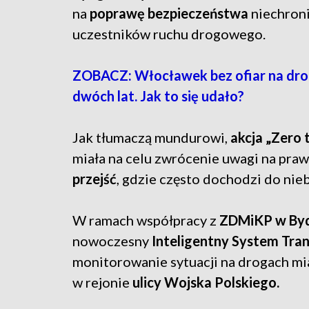
na
poprawę bezpieczeństwa
niechron
uczestników ruchu drogowego.
ZOBACZ: Włocławek bez ofiar na dr
dwóch lat. Jak to się udało?
Jak tłumaczą mundurowi,
akcja „Zero t
miała na celu zwrócenie uwagi na pra
przejść
, gdzie często dochodzi do nie
W ramach współpracy z
ZDMiKP w By
nowoczesny
Inteligentny System Tra
monitorowanie sytuacji na drogach mi
w rejonie
ulicy Wojska Polskiego.