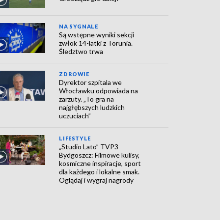
NA SYGNALE
Są wstępne wyniki sekcji
zwłok 14-latki z Torunia.
Śledztwo trwa
ZDROWIE
Dyrektor szpitala we
Włocławku odpowiada na
zarzuty. „To gra na
najgłębszych ludzkich
uczuciach”
LIFESTYLE
„Studio Lato” TVP3
Bydgoszcz: Filmowe kulisy,
kosmiczne inspiracje, sport
dla każdego i lokalne smak.
Oglądaj i wygraj nagrody