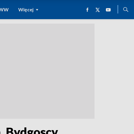
 WWW
Więcej
h. Bydgoscy