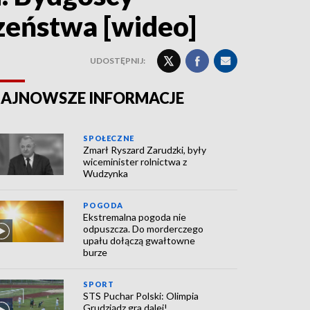
czeństwa [wideo]
UDOSTĘPNIJ:
AJNOWSZE INFORMACJE
SPOŁECZNE
Zmarł Ryszard Zarudzki, były
wiceminister rolnictwa z
Wudzynka
POGODA
Ekstremalna pogoda nie
odpuszcza. Do morderczego
upału dołączą gwałtowne
burze
SPORT
STS Puchar Polski: Olimpia
Grudziądz gra dalej!