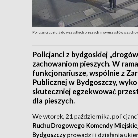
Policjanci apelują do wszystkich pieszych i rowerzystów o zach
Policjanci z bydgoskiej „drogówk
zachowaniom pieszych. W ramach
funkcjonariusze, wspólnie z Za
Publicznej w Bydgoszczy, wyko
skuteczniej egzekwować przest
dla pieszych.
We wtorek, 21 października, policjanci
Ruchu Drogowego Komendy Miejskiej 
Bydgoszczy
prowadzili działania uki