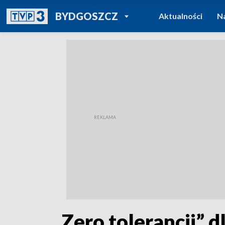
POWRÓT DO
BYDGOSZCZ
Aktualności
N
TVP REGIONY
„Zero tolerancji” 