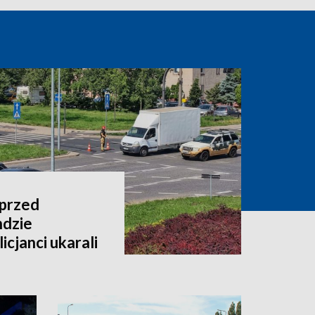
 przed
dzie
cjanci ukarali