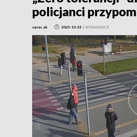
policjanci przypom
oprac. ak
2025-10-23
|
BYDGOSZCZ