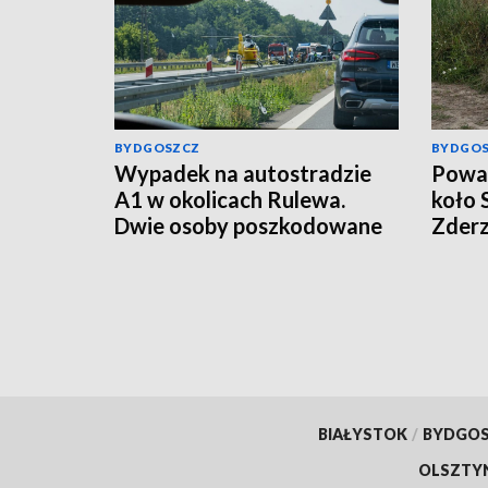
BYDGOSZCZ
BYDGO
Wypadek na autostradzie
Poważ
A1 w okolicach Rulewa.
koło 
Dwie osoby poszkodowane
Zderz
motoc
śmig
wynik
[aktu
BIAŁYSTOK
/
BYDGO
OLSZTY