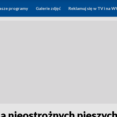
asze programy
Galerie zdjęć
Reklamuj się w TV i na
dla nieostrożnych pieszyc