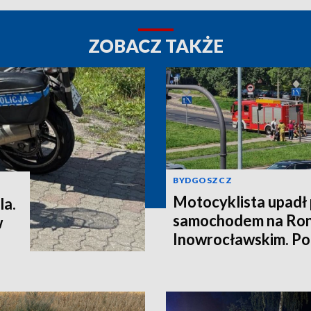
ZOBACZ TAKŻE
BYDGOSZCZ
Motocyklista upadł
la.
samochodem na Ron
w
Inowrocławskim. Poli
kierowcę