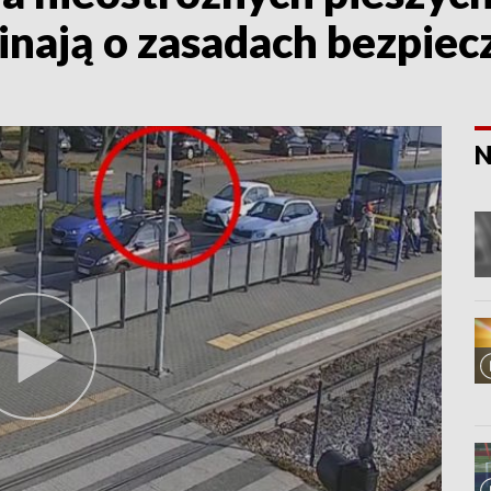
inają o zasadach bezpie
N