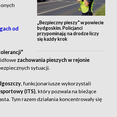
ionych
„Bezpieczny pieszy” w powiecie
bydgoskim. Policjanci
ogach od
przypominają: na drodze liczy
się każdy krok
olerancji”
widłowe
zachowania pieszych w rejonie
bezpiecznych sytuacji.
dgoszczy
, funkcjonariusze wykorzystali
nsportowy (ITS)
, który pozwala na bieżące
asta. Tym razem działania koncentrowały się