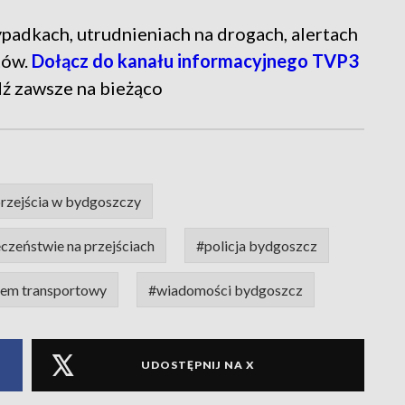
 wypadkach, utrudnieniach na drogach, alertach
tów.
Dołącz do kanału informacyjnego TVP3
dź zawsze na bieżąco
rzejścia w bydgoszczy
czeństwie na przejściach
#policja bydgoszcz
stem transportowy
#wiadomości bydgoszcz
UDOSTĘPNIJ NA X