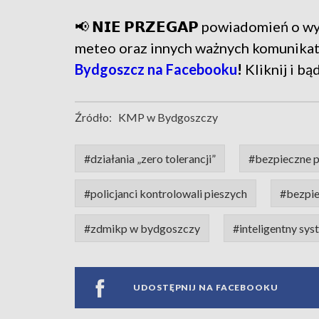
📢 𝗡𝗜𝗘 𝗣𝗥𝗭𝗘𝗚𝗔𝗣 powiadomień o
meteo oraz innych ważnych komunika
Bydgoszcz na Facebooku
!
Kliknij i bą
Źródło:
KMP w Bydgoszczy
#działania „zero tolerancji”
#bezpieczne p
#policjanci kontrolowali pieszych
#bezpie
#zdmikp w bydgoszczy
#inteligentny sy
UDOSTĘPNIJ NA FACEBOOKU