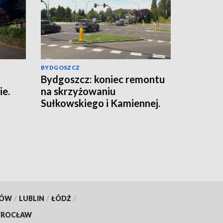
BYDGOSZCZ
Bydgoszcz: koniec remontu
ie.
na skrzyżowaniu
Sułkowskiego i Kamiennej.
Zniknęło tymczasowe rondo
KÓW
/
LUBLIN
/
ŁÓDŹ
/
ROCŁAW