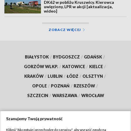
DK62 w pobliżu Kruszwicy. Kierowca
uwięziony, LPR w akcji [aktualizacja,
wideo]
ZOBACZ WIĘCEJ
BIAŁYSTOK
/
BYDGOSZCZ
/
GDAŃSK
/
GORZÓW WLKP.
/
KATOWICE
/
KIELCE
/
KRAKÓW
/
LUBLIN
/
ŁÓDŹ
/
OLSZTYN
/
OPOLE
/
POZNAŃ
/
RZESZÓW
/
SZCZECIN
/
WARSZAWA
/
WROCŁAW
Szanujemy Twoją prywatność
Dołącz do nas:
Kliknij "Akceptuję i przechodzę do serwisu", aby wyrazić zgody na