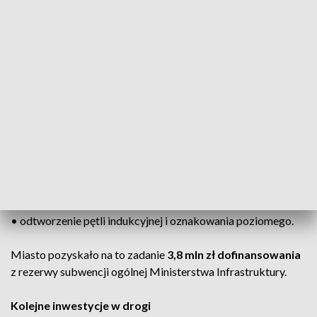
Kolejny etap remontu alei Jana Pawła II
Zakres robót obejmuje m.in.:
• frezowanie starej nawierzchni,
• ustawienie nowych krawężników,
• ułożenie nowych warstw nawierzchni,
• wbudowanie siatki szklano-węglowej,
• regulację i wymianę wpustów kanalizacji deszczowej,
• odtworzenie pętli indukcyjnej i oznakowania poziomego.
Miasto pozyskało na to zadanie
3,8 mln zł dofinansowania
z rezerwy subwencji ogólnej Ministerstwa Infrastruktury.
Kolejne inwestycje w drogi