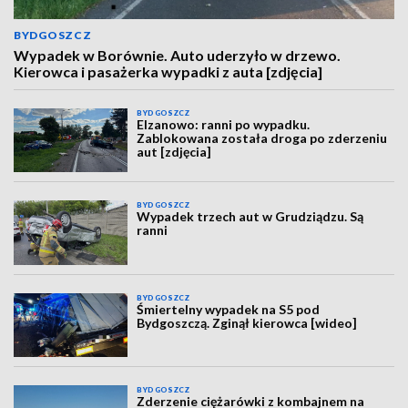
BYDGOSZCZ
Wypadek w Borównie. Auto uderzyło w drzewo.
Kierowca i pasażerka wypadki z auta [zdjęcia]
BYDGOSZCZ
Elzanowo: ranni po wypadku.
Zablokowana została droga po zderzeniu
aut [zdjęcia]
BYDGOSZCZ
Wypadek trzech aut w Grudziądzu. Są
ranni
BYDGOSZCZ
Śmiertelny wypadek na S5 pod
Bydgoszczą. Zginął kierowca [wideo]
BYDGOSZCZ
Zderzenie ciężarówki z kombajnem na