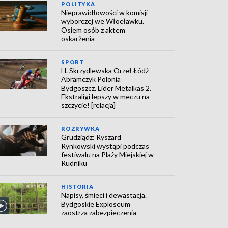
POLITYKA
Nieprawidłowości w komisji
wyborczej we Włocławku.
Osiem osób z aktem
oskarżenia
SPORT
H. Skrzydlewska Orzeł Łódź -
Abramczyk Polonia
Bydgoszcz. Lider Metalkas 2.
Ekstraligi lepszy w meczu na
szczycie! [relacja]
ROZRYWKA
Grudziądz: Ryszard
Rynkowski wystąpi podczas
festiwalu na Plaży Miejskiej w
Rudniku
HISTORIA
Napisy, śmieci i dewastacja.
Bydgoskie Exploseum
zaostrza zabezpieczenia