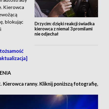
e. Kierowca
zewożącą
ę, blokując
Drzycim: dzięki reakcji świadka
kierowca z niemal 3 promilami
i
nie odjechał
ć tożsamość
[aktualizacja]
ENIA
 Kierowca ranny. Kliknij poniższą fotografię,