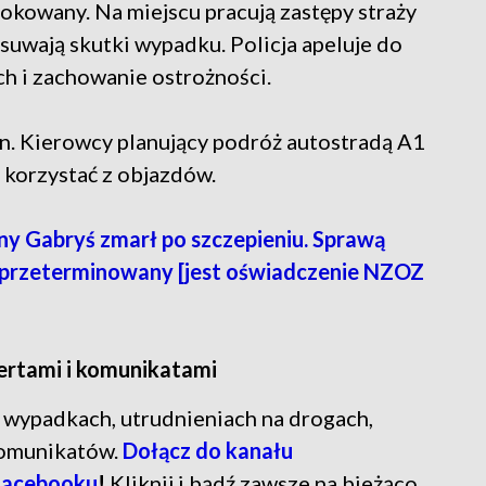
okowany. Na miejscu pracują zastępy straży
usuwają skutki wypadku. Policja apeluje do
h i zachowanie ostrożności.
n. Kierowcy planujący podróż autostradą A1
 korzystać z objazdów.
y Gabryś zmarł po szczepieniu. Sprawą
ył przeterminowany [jest oświadczenie NZOZ
lertami i komunikatami
ń o wypadkach, utrudnieniach na drogach,
komunikatów.
Dołącz do kanału
Facebooku
!
Kliknij i bądź zawsze na bieżąco