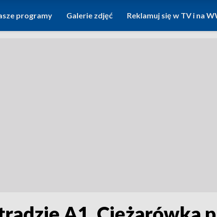
asze programy
Galerie zdjęć
Reklamuj się w TV i na
radzie A1. Ciężarówka pr