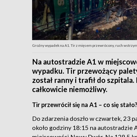
Groźny wypadek na A1. Tir z mięsem przewrócony, ruch wstrzym
Na autostradzie A1 w miejsco
wypadku. Tir przewożący palety
został ranny i trafił do szpital
całkowicie niemożliwy.
Tir przewrócił się na A1 – co się stało
Do zdarzenia doszło w czwartek, 23 p
około godziny 18:15 na autostradzie 
miejscowości Nowy Dwór. Na 129,5 k