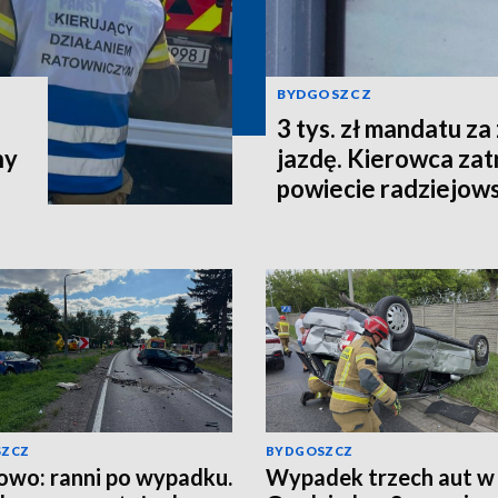
BYDGOSZCZ
3 tys. zł mandatu za
ny
jazdę. Kierowca za
powiecie radziejow
SZCZ
BYDGOSZCZ
owo: ranni po wypadku.
Wypadek trzech aut w