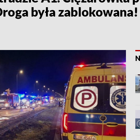
roga była zablokowana! [
N