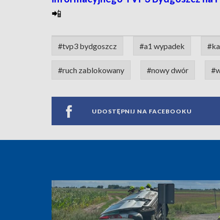
📲
#tvp3 bydgoszcz
#a1 wypadek
#ka
#ruch zablokowany
#nowy dwór
#w
UDOSTĘPNIJ NA FACEBOOKU