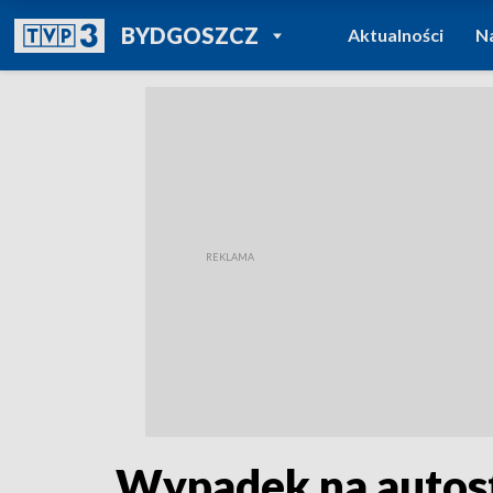
POWRÓT DO
BYDGOSZCZ
Aktualności
N
TVP REGIONY
Wypadek na autost