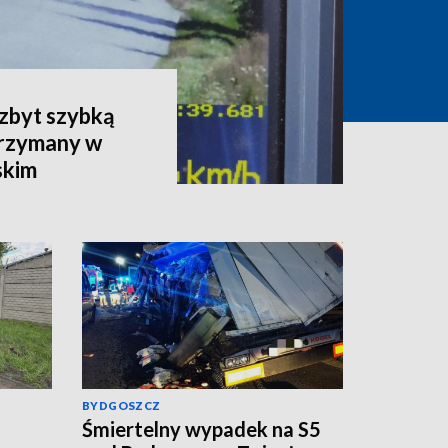
 zbyt szybką
trzymany w
skim
BYDGOSZCZ
Śmiertelny wypadek na S5