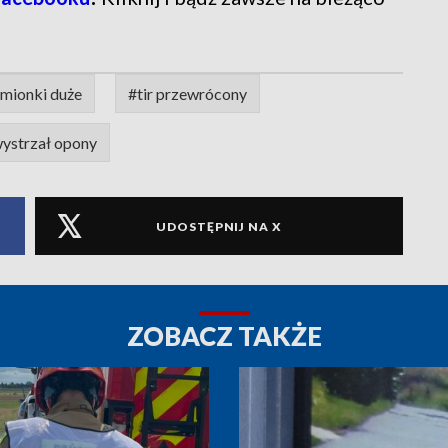
mionki duże
#tir przewrócony
ystrzał opony
UDOSTĘPNIJ NA X
ZOBACZ TAKŻE