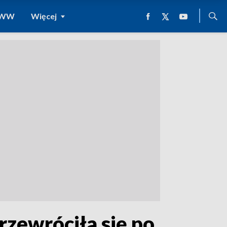
 WWW
Więcej
zewróciła się po