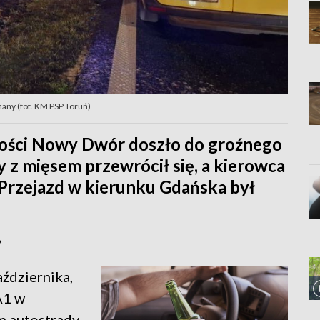
any (fot. KM PSP Toruń)
wości Nowy Dwór doszło do groźnego
 z mięsem przewrócił się, a kierowca
a. Przejazd w kierunku Gdańska był
?
aździernika,
A1 w
m autostrady