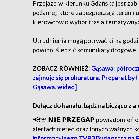
Przejazd w kierunku Gdańska jest zabl
pożarnej, które zabezpieczają teren i 
kierowców o wybór tras alternatywnyc
Utrudnienia mogą potrwać kilka godzi
powinni śledzić komunikaty drogowe i
ZOBACZ RÓWNIEŻ:
Gąsawa: półroczn
zajmuje się prokuratura. Preparat b
Gąsawa, wideo]
Dołącz do kanału, bądź na bieżąco z a
📢❗🚨 𝗡𝗜𝗘 𝗣𝗥𝗭𝗘𝗚𝗔𝗣 powiadomie
alertach meteo oraz innych ważnych 
informacyjnego TVP3 Bydgoszcz na 