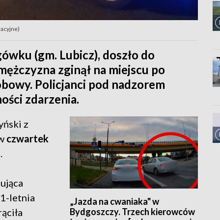
racyjne)
ówku (gm. Lubicz), doszło do
mężczyzna zginął na miejscu po
bowy. Policjanci pod nadzorem
ości zdarzenia.
yński z
 w
czwartek
.
rująca
1-letnia
„Jazda na cwaniaka" w
Bydgoszczy. Trzech kierowców
rąciła