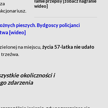
łamie przepisy [zobacz nagranie
oza
wideo]
nkcjonariusz.
ożnych pieszych. Bydgoscy policjanci
twa [wideo]
zielonej na miejscu,
życia 57-latka nie udało
 trzeźwa.
ystkie okoliczności i
ego zdarzenia