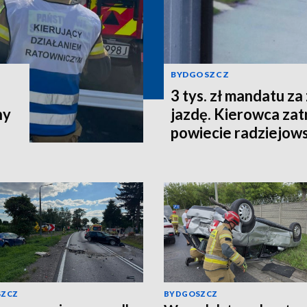
BYDGOSZCZ
3 tys. zł mandatu za
ny
jazdę. Kierowca za
powiecie radziejow
SZCZ
BYDGOSZCZ