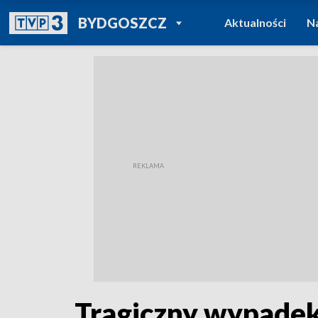
POWRÓT DO
BYDGOSZCZ
Aktualności
N
TVP REGIONY
Tragiczny wypadek 