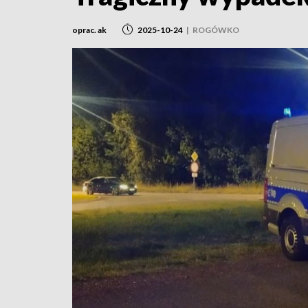
oprac. ak
2025-10-24
|
ROGÓWKO