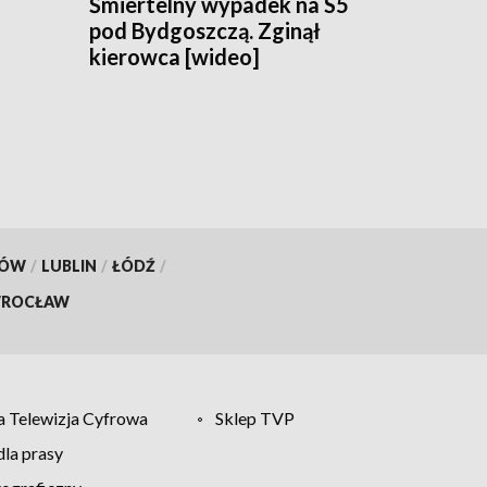
Śmiertelny wypadek na S5
pod Bydgoszczą. Zginął
kierowca [wideo]
KÓW
/
LUBLIN
/
ŁÓDŹ
/
ROCŁAW
 Telewizja Cyfrowa
Sklep TVP
la prasy