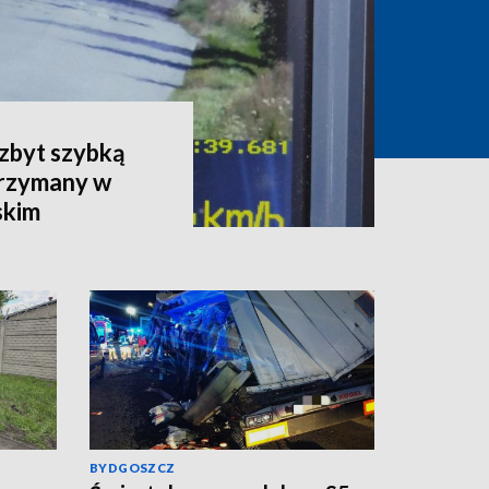
 zbyt szybką
trzymany w
skim
BYDGOSZCZ