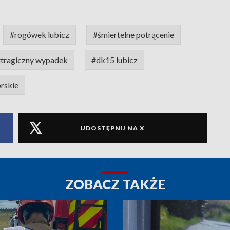
#rogówek lubicz
#śmiertelne potrącenie
tragiczny wypadek
#dk15 lubicz
rskie
UDOSTĘPNIJ NA X
ZOBACZ TAKŻE