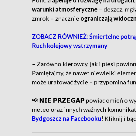
Policja
apeluje o rozwagę na drogach
warunki atmosferyczne
– deszcz, mgł
zmrok – znacznie
ograniczają widocz
ZOBACZ RÓWNIEŻ: Śmiertelne potrąc
Ruch kolejowy wstrzymany
– Zarówno kierowcy, jak i piesi powin
Pamiętajmy, że nawet niewielki ele
może uratować życie – przypomina fun
📢 𝗡𝗜𝗘 𝗣𝗥𝗭𝗘𝗚𝗔𝗣 powiadomień o
meteo oraz innych ważnych komunika
Bydgoszcz na Facebooku
!
Kliknij i bą