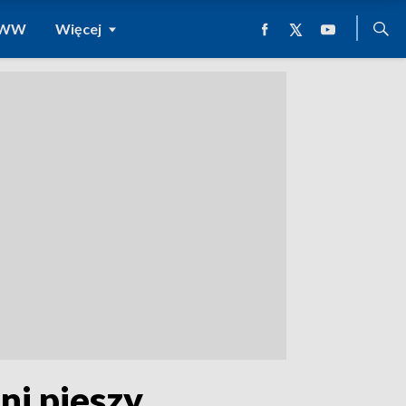
 WWW
Więcej
ni pieszy