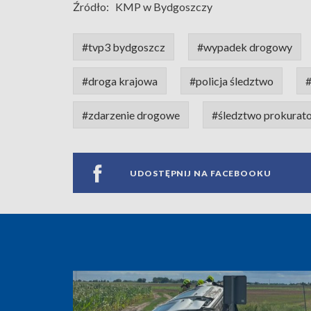
Źródło:
KMP w Bydgoszczy
#tvp3 bydgoszcz
#wypadek drogowy
#droga krajowa
#policja śledztwo
#
#zdarzenie drogowe
#śledztwo prokurato
UDOSTĘPNIJ NA FACEBOOKU