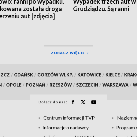
owo: ranni po wypadku.
Wypadek trzech aut w
kowana została droga
Grudziądzu. Są ranni
erzeniu aut [zdjęcia]
ZOBACZ WIĘCEJ
SZCZ
/
GDAŃSK
/
GORZÓW WLKP.
/
KATOWICE
/
KIELCE
/
KRA
N
/
OPOLE
/
POZNAŃ
/
RZESZÓW
/
SZCZECIN
/
WARSZAWA
/
W
Dołącz do nas:
Centrum informacji TVP
Naziemna
Informacje o nadawcy
Program d