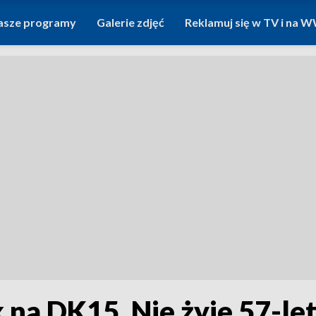
asze programy
Galerie zdjęć
Reklamuj się w TV i na
na DK15. Nie żyje 57-let