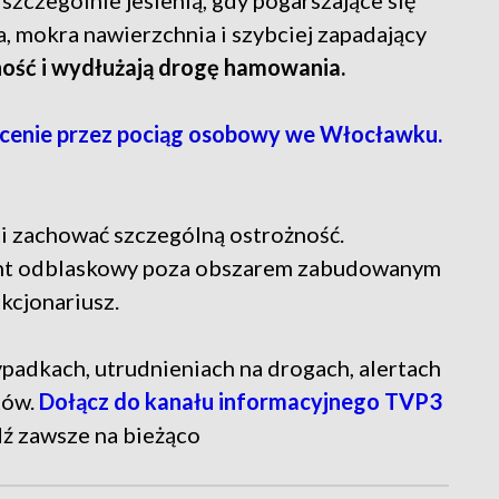
, szczególnie jesienią, gdy pogarszające się
a, mokra nawierzchnia i szybciej zapadający
ność i wydłużają drogę hamowania.
enie przez pociąg osobowy we Włocławku.
ni zachować szczególną ostrożność.
ment odblaskowy poza obszarem zabudowanym
kcjonariusz.
 wypadkach, utrudnieniach na drogach, alertach
tów.
Dołącz do kanału informacyjnego TVP3
dź zawsze na bieżąco