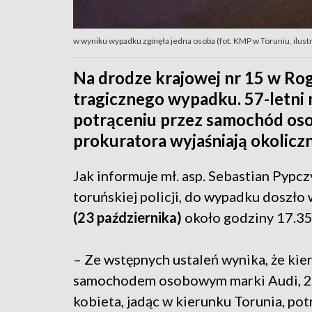
w wyniku wypadku zginęła jedna osoba (fot. KMP w Toruniu, ilust
Na drodze krajowej nr 15 w Rog
tragicznego wypadku. 57-letni 
potrąceniu przez samochód oso
prokuratora wyjaśniają okoliczn
Jak informuje mł. asp. Sebastian Pypcz
toruńskiej policji, do wypadku doszło
(23 października)
około godziny 17.35
– Ze wstępnych ustaleń wynika, że kie
samochodem osobowym marki Audi, 2
kobieta, jadąc w kierunku Torunia, pot