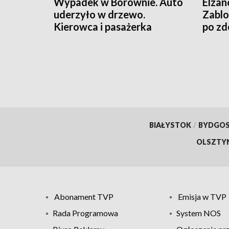
Wypadek w Borównie. Auto
Elzan
uderzyło w drzewo.
Zablo
Kierowca i pasażerka
po zd
wypadki z auta [zdjęcia]
BIAŁYSTOK
/
BYDGO
OLSZTY
Abonament TVP
Emisja w TVP
Rada Programowa
System NOS