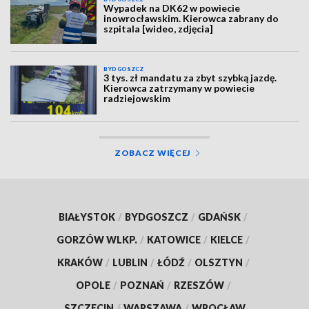
Wypadek na DK62 w powiecie
inowrocławskim. Kierowca zabrany do
szpitala [wideo, zdjęcia]
BYDGOSZCZ
3 tys. zł mandatu za zbyt szybką jazdę.
Kierowca zatrzymany w powiecie
radziejowskim
ZOBACZ WIĘCEJ
BIAŁYSTOK
/
BYDGOSZCZ
/
GDAŃSK
/
GORZÓW WLKP.
/
KATOWICE
/
KIELCE
/
KRAKÓW
/
LUBLIN
/
ŁÓDŹ
/
OLSZTYN
/
OPOLE
/
POZNAŃ
/
RZESZÓW
/
SZCZECIN
/
WARSZAWA
/
WROCŁAW