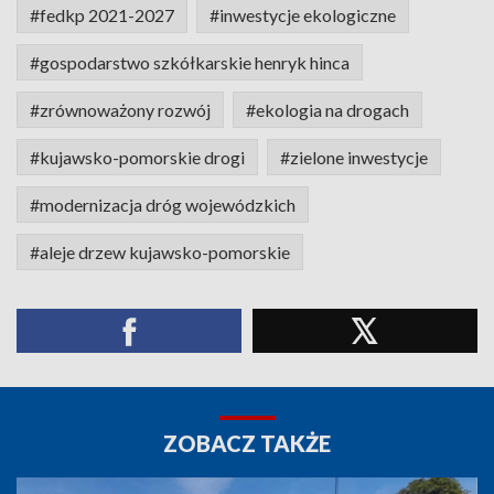
#fedkp 2021-2027
#inwestycje ekologiczne
#gospodarstwo szkółkarskie henryk hinca
#zrównoważony rozwój
#ekologia na drogach
#kujawsko-pomorskie drogi
#zielone inwestycje
#modernizacja dróg wojewódzkich
#aleje drzew kujawsko-pomorskie
ZOBACZ TAKŻE