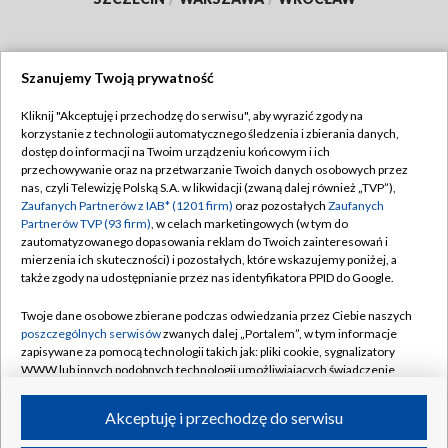
Szanujemy Twoją prywatność
Dołącz do nas:
Kliknij "Akceptuję i przechodzę do serwisu", aby wyrazić zgody na
korzystanie z technologii automatycznego śledzenia i zbierania danych,
TVP
dostęp do informacji na Twoim urządzeniu końcowym i ich
Abonament TVP
przechowywanie oraz na przetwarzanie Twoich danych osobowych przez
Regulamin TVP
nas, czyli Telewizję Polską S.A. w likwidacji (zwaną dalej również „TVP”),
Emisja w TVP
Polityka prywatności
Zaufanych Partnerów z IAB* (1201 firm)
oraz pozostałych
Zaufanych
Partnerów TVP (93 firm)
, w celach marketingowych (w tym do
Centrum informacji TVP
Moje zgody
zautomatyzowanego dopasowania reklam do Twoich zainteresowań i
mierzenia ich skuteczności) i pozostałych, które wskazujemy poniżej, a
Naziemna Telewizja Cyfrowa
Pomoc
także zgody na udostępnianie przez nas identyfikatora PPID do Google.
Sklep TVP
Biuro reklamy
Twoje dane osobowe zbierane podczas odwiedzania przez Ciebie naszych
Rada Programowa
Kontakt
poszczególnych serwisów
zwanych dalej „Portalem”, w tym informacje
zapisywane za pomocą technologii takich jak: pliki cookie, sygnalizatory
System NOS
WWW lub innych podobnych technologii umożliwiających świadczenie
dopasowanych i bezpiecznych usług, personalizację treści oraz reklam,
Informacje o nadawcy
Kanały
udostępnianie funkcji mediów społecznościowych oraz analizowanie
Akceptuję i przechodzę do serwisu
ruchu w Internecie.
Program dla prasy
©2026 Telewizja Polska S.A. w likwidacji