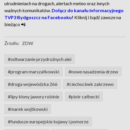
utrudnieniach na drogach, alertach meteo oraz innych
ważnych komunikatów.
Dołącz do kanału informacyjnego
TVP3 Bydgoszcz na Facebooku
!
Kliknij i bądź zawsze na
bieżąco 📲
Źródło:
ZDW
#odtwarzanie przydrożnych alei
#program marszałkowski
#nowe nasadzenia drzew
#droga wojewódzka 266
#ciechocinek zakrzewo
#lipy klony jawory robinie
#piotr całbecki
#marek wojtkowski
#fundusze europejskie kujawy i pomorze