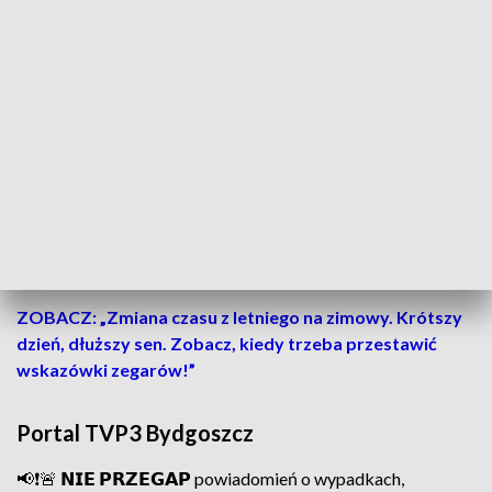
na DK 10” w powiecie bydgoskim. Policyjne kontrole na
„drodze śmierci"
Zrównoważony rozwój i ekologia w praktyce
Na marszałkowski program modernizacji dróg
wojewódzkich przeznaczono rekordowe 2 miliardy złotych.
W ramach FEdKP 2021-2027 region otrzyma
136 mln euro
na inwestycje drogowe,
w tym budowę obwodnic i
modernizację tras.
ZOBACZ: „Zmiana czasu z letniego na zimowy. Krótszy
dzień, dłuższy sen. Zobacz, kiedy trzeba przestawić
wskazówki zegarów!”
Portal TVP3 Bydgoszcz
📢❗🚨 𝗡𝗜𝗘 𝗣𝗥𝗭𝗘𝗚𝗔𝗣 powiadomień o wypadkach,