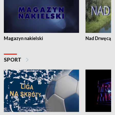
Magazyn nakielski
Nad Drwęcą
SPORT