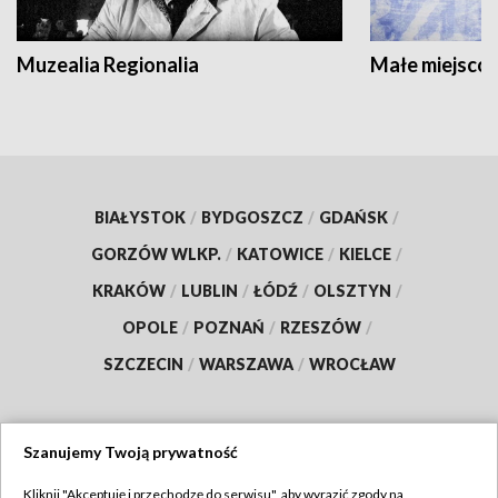
Muzealia Regionalia
Małe miejscow
BIAŁYSTOK
/
BYDGOSZCZ
/
GDAŃSK
/
GORZÓW WLKP.
/
KATOWICE
/
KIELCE
/
KRAKÓW
/
LUBLIN
/
ŁÓDŹ
/
OLSZTYN
/
OPOLE
/
POZNAŃ
/
RZESZÓW
/
SZCZECIN
/
WARSZAWA
/
WROCŁAW
Szanujemy Twoją prywatność
Dołącz do nas:
Kliknij "Akceptuję i przechodzę do serwisu", aby wyrazić zgody na