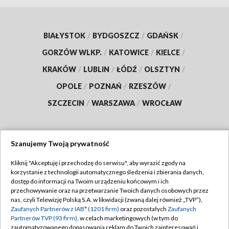
BIAŁYSTOK
/
BYDGOSZCZ
/
GDAŃSK
/
GORZÓW WLKP.
/
KATOWICE
/
KIELCE
/
KRAKÓW
/
LUBLIN
/
ŁÓDŹ
/
OLSZTYN
/
OPOLE
/
POZNAŃ
/
RZESZÓW
/
SZCZECIN
/
WARSZAWA
/
WROCŁAW
Szanujemy Twoją prywatność
Dołącz do nas:
Kliknij "Akceptuję i przechodzę do serwisu", aby wyrazić zgody na
korzystanie z technologii automatycznego śledzenia i zbierania danych,
TVP
dostęp do informacji na Twoim urządzeniu końcowym i ich
Abonament TVP
przechowywanie oraz na przetwarzanie Twoich danych osobowych przez
Regulamin TVP
nas, czyli Telewizję Polską S.A. w likwidacji (zwaną dalej również „TVP”),
Emisja w TVP
Polityka prywatności
Zaufanych Partnerów z IAB* (1201 firm)
oraz pozostałych
Zaufanych
Partnerów TVP (93 firm)
, w celach marketingowych (w tym do
Centrum informacji TVP
Moje zgody
zautomatyzowanego dopasowania reklam do Twoich zainteresowań i