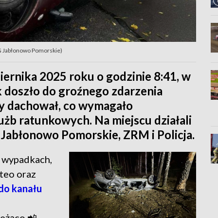
G Jabłonowo Pomorskie)
iernika 2025 roku o godzinie 8:41, w
 doszło do groźnego zdarzenia
 dachował, co wymagało
użb ratunkowych. Na miejscu działali
 Jabłonowo Pomorskie, ZRM i Policja.
 o wypadkach,
teo oraz
do kanału
ieżąco 📲