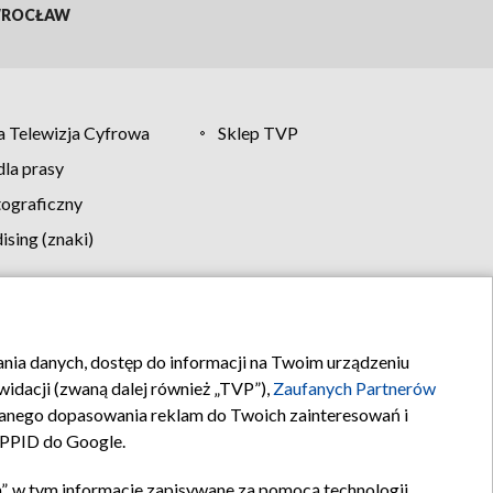
ROCŁAW
 Telewizja Cyfrowa
Sklep TVP
la prasy
tograficzny
sing (znaki)
klamy
Kontakt
rania danych, dostęp do informacji na Twoim urządzeniu
idacji (zwaną dalej również „TVP”),
Zaufanych Partnerów
anego dopasowania reklam do Twoich zainteresowań i
a PPID do Google.
”, w tym informacje zapisywane za pomocą technologii