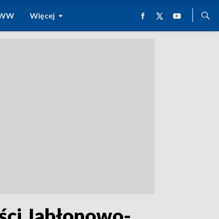
 WWW
Więcej
ci Jabłonowo-