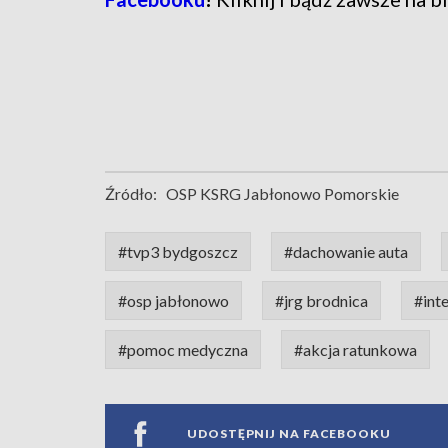
Źródło:
OSP KSRG Jabłonowo Pomorskie
#tvp3 bydgoszcz
#dachowanie auta
#osp jabłonowo
#jrg brodnica
#int
#pomoc medyczna
#akcja ratunkowa
UDOSTĘPNIJ NA FACEBOOKU