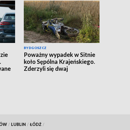
BYDGOSZCZ
zie
Poważny wypadek w Sitnie
.
koło Sępólna Krajeńskiego.
wane
Zderzyli się dwaj
motocykliści, w akcji
śmigłowce LPR. Znamy
wyniki badania trzeźwości
[aktualizacja]
KÓW
/
LUBLIN
/
ŁÓDŹ
/