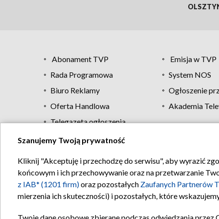
OLSZTY
Abonament TVP
Emisja w TVP
Rada Programowa
System NOS
Biuro Reklamy
Ogłoszenie pr
Oferta Handlowa
Akademia Tele
Telegazeta ogłoszenia
Szanujemy Twoją prywatność
Regulamin TVP
Kliknij "Akceptuję i przechodzę do serwisu", aby wyrazić zg
końcowym i ich przechowywanie oraz na przetwarzanie Twoich
z IAB* (1201 firm)
oraz pozostałych
Zaufanych Partnerów T
mierzenia ich skuteczności) i pozostałych, które wskazujemy
Twoje dane osobowe zbierane podczas odwiedzania przez 