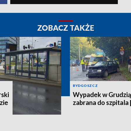
ZOBACZ TAKŻE
BYDGOSZCZ
ski
Wypadek w Grudzią
zie
zabrana do szpitala 