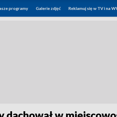
asze programy
Galerie zdjęć
Reklamuj się w TV i na
 dachował w miejscowoś