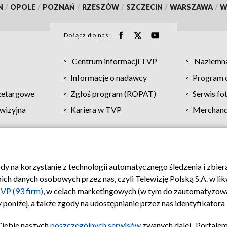
N
/
OPOLE
/
POZNAŃ
/
RZESZÓW
/
SZCZECIN
/
WARSZAWA
/
W
Dołącz do nas:
Centrum informacji TVP
Naziemna
Informacje o nadawcy
Program d
zetargowe
Zgłoś program (ROPAT)
Serwis fo
wizyjna
Kariera w TVP
Merchandi
Polityka prywatności
Moje zgody
Pomoc
Biuro re
ody na korzystanie z technologii automatycznego śledzenia i zbie
 danych osobowych przez nas, czyli Telewizję Polską S.A. w likw
VP (93 firm)
, w celach marketingowych (w tym do zautomatyzow
 poniżej, a także zgody na udostępnianie przez nas identyfikator
Ciebie naszych
poszczególnych serwisów
zwanych dalej „Portalem