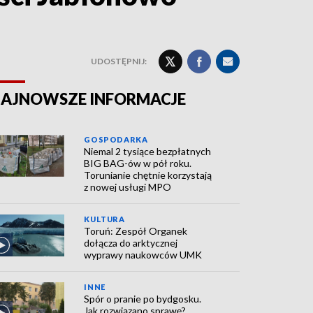
UDOSTĘPNIJ:
AJNOWSZE INFORMACJE
GOSPODARKA
Niemal 2 tysiące bezpłatnych
BIG BAG-ów w pół roku.
Torunianie chętnie korzystają
z nowej usługi MPO
KULTURA
Toruń: Zespół Organek
dołącza do arktycznej
wyprawy naukowców UMK
INNE
Spór o pranie po bydgosku.
Jak rozwiązano sprawę?