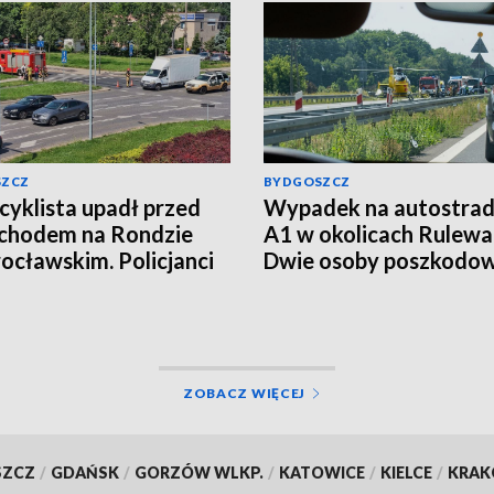
SZCZ
BYDGOSZCZ
yklista upadł przed
Wypadek na autostrad
chodem na Rondzie
A1 w okolicach Rulewa
ocławskim. Policjanci
Dwie osoby poszkodo
li kierowcę
ZOBACZ WIĘCEJ
SZCZ
/
GDAŃSK
/
GORZÓW WLKP.
/
KATOWICE
/
KIELCE
/
KRA