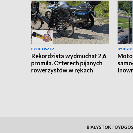
BYDGOSZCZ
BYDGO
Rekordzista wydmuchał 2,6
Motoc
promila. Czterech pijanych
samo
rowerzystów w rękach
Inowr
włocławskiej policji
ukara
BIAŁYSTOK
/
BYDGO