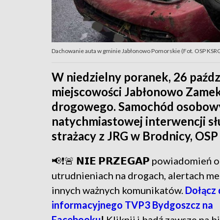
Dachowanie auta w gminie Jabłonowo Pomorskie (Fot. OSP KSR
W niedzielny poranek, 26 paźdz
miejscowości Jabłonowo Zamek
drogowego. Samochód osobowy
natychmiastowej interwencji sł
strażacy z JRG w Brodnicy, OSP
📢❗🚨 𝗡𝗜𝗘 𝗣𝗥𝗭𝗘𝗚𝗔𝗣 powiadomień
utrudnieniach na drogach, alertach me
innych ważnych komunikatów.
Dołącz 
informacyjnego TVP3 Bydgoszcz na
Facebooku
!
Kliknij i bądź zawsze na b