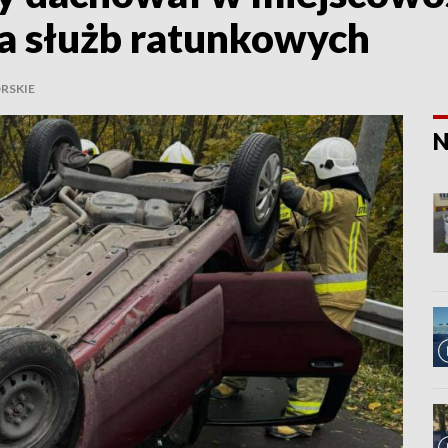
a służb ratunkowych
RSKIE
N