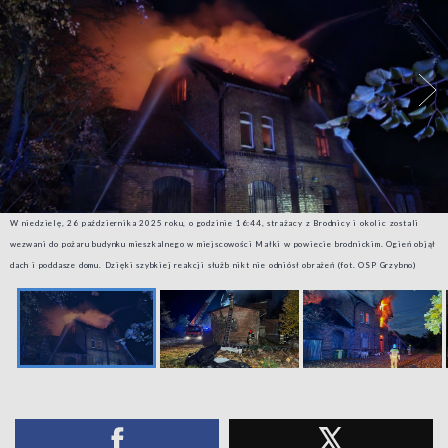
W niedzielę, 26 października 2025 roku, o godzinie 16:44, strażacy z Brodnicy i okolic zostali
wezwani do pożaru budynku mieszkalnego w miejscowości Małki w powiecie brodnickim. Ogień objął
dach i poddasze domu. Dzięki szybkiej reakcji służb nikt nie odniósł obrażeń (fot. OSP Grzybno)