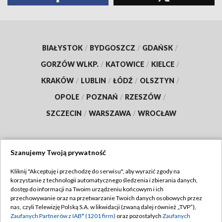
BIAŁYSTOK
/
BYDGOSZCZ
/
GDAŃSK
/
GORZÓW WLKP.
/
KATOWICE
/
KIELCE
/
KRAKÓW
/
LUBLIN
/
ŁÓDŹ
/
OLSZTYN
/
OPOLE
/
POZNAŃ
/
RZESZÓW
/
SZCZECIN
/
WARSZAWA
/
WROCŁAW
Szanujemy Twoją prywatność
Dołącz do nas:
Kliknij "Akceptuję i przechodzę do serwisu", aby wyrazić zgody na
korzystanie z technologii automatycznego śledzenia i zbierania danych,
TVP
dostęp do informacji na Twoim urządzeniu końcowym i ich
Abonament TVP
przechowywanie oraz na przetwarzanie Twoich danych osobowych przez
Regulamin TVP
nas, czyli Telewizję Polską S.A. w likwidacji (zwaną dalej również „TVP”),
Emisja w TVP
Polityka prywatności
Zaufanych Partnerów z IAB* (1201 firm)
oraz pozostałych
Zaufanych