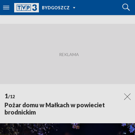
POWRÓT DO
BYDGOSZCZ
TVP REGIONY
1
/12
Pożar domu w Małkach w powieciet
brodnickim