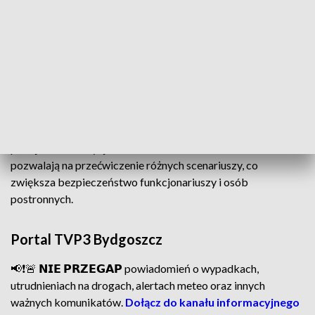
pozwalały policjantom trenować reakcje w warunkach
możliwie zbliżonych do realnych zdarzeń.
Szkolenia RNZ – przygotowanie do
codziennych wyzwań
Policjanci, spotykając się z
agresją, kryzysem psychicznym
lub nietypowym zachowaniem obywateli,
muszą
podejmować decyzje w ułamkach sekund. Szkolenia RNZ
pozwalają na przećwiczenie różnych scenariuszy, co
zwiększa bezpieczeństwo funkcjonariuszy i osób
postronnych.
Portal TVP3 Bydgoszcz
📢❗🚨 𝗡𝗜𝗘 𝗣𝗥𝗭𝗘𝗚𝗔𝗣 powiadomień o wypadkach,
utrudnieniach na drogach, alertach meteo oraz innych
ważnych komunikatów.
Dołącz do kanału informacyjnego