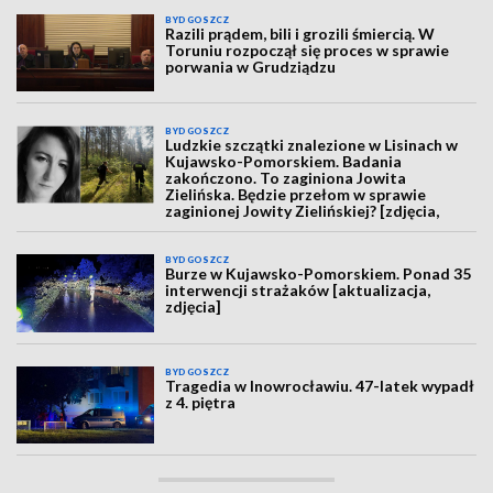
BYDGOSZCZ
Razili prądem, bili i grozili śmiercią. W
Toruniu rozpoczął się proces w sprawie
porwania w Grudziądzu
BYDGOSZCZ
Ludzkie szczątki znalezione w Lisinach w
Kujawsko-Pomorskiem. Badania
zakończono. To zaginiona Jowita
Zielińska. Będzie przełom w sprawie
zaginionej Jowity Zielińskiej? [zdjęcia,
wideo, aktualizacja]
BYDGOSZCZ
Burze w Kujawsko-Pomorskiem. Ponad 35
interwencji strażaków [aktualizacja,
zdjęcia]
BYDGOSZCZ
Tragedia w Inowrocławiu. 47-latek wypadł
z 4. piętra