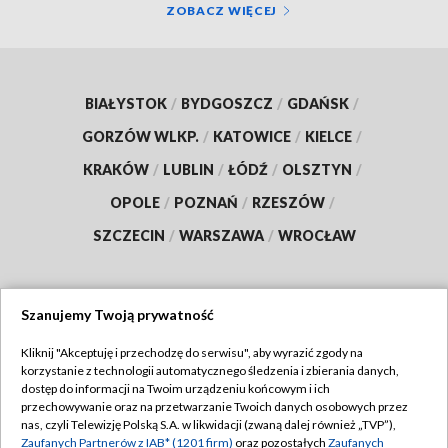
ZOBACZ WIĘCEJ
BIAŁYSTOK
/
BYDGOSZCZ
/
GDAŃSK
/
GORZÓW WLKP.
/
KATOWICE
/
KIELCE
/
KRAKÓW
/
LUBLIN
/
ŁÓDŹ
/
OLSZTYN
/
OPOLE
/
POZNAŃ
/
RZESZÓW
/
SZCZECIN
/
WARSZAWA
/
WROCŁAW
Szanujemy Twoją prywatność
Dołącz do nas:
Kliknij "Akceptuję i przechodzę do serwisu", aby wyrazić zgody na
korzystanie z technologii automatycznego śledzenia i zbierania danych,
TVP
dostęp do informacji na Twoim urządzeniu końcowym i ich
Abonament TVP
przechowywanie oraz na przetwarzanie Twoich danych osobowych przez
Regulamin TVP
nas, czyli Telewizję Polską S.A. w likwidacji (zwaną dalej również „TVP”),
Emisja w TVP
Zaufanych Partnerów z IAB* (1201 firm)
oraz pozostałych
Zaufanych
Polityka prywatności