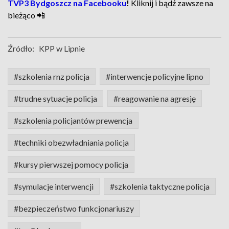
TVP3 Bydgoszcz na Facebooku
!
Kliknij i bądź zawsze na
bieżąco 📲
Źródło:
KPP w Lipnie
#szkolenia rnz policja
#interwencje policyjne lipno
#trudne sytuacje policja
#reagowanie na agresję
#szkolenia policjantów prewencja
#techniki obezwładniania policja
#kursy pierwszej pomocy policja
#symulacje interwencji
#szkolenia taktyczne policja
#bezpieczeństwo funkcjonariuszy