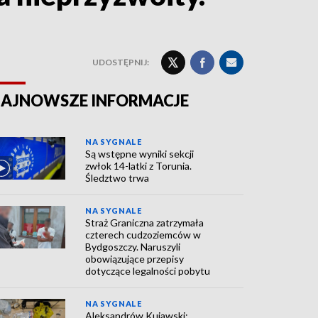
UDOSTĘPNIJ:
AJNOWSZE INFORMACJE
NA SYGNALE
Są wstępne wyniki sekcji
zwłok 14-latki z Torunia.
Śledztwo trwa
NA SYGNALE
Straż Graniczna zatrzymała
czterech cudzoziemców w
Bydgoszczy. Naruszyli
obowiązujące przepisy
dotyczące legalności pobytu
NA SYGNALE
Aleksandrów Kujawski: