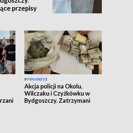
dgoszczy.
ące przepisy
ci pobytu
BYDGOSZCZ
Akcja policji na Okolu,
Wilczaku i Czyżkówku w
rzani
Bydgoszczy. Zatrzymani
mężczyźni, przejęte
kilogramy narkotyków
[wideo]