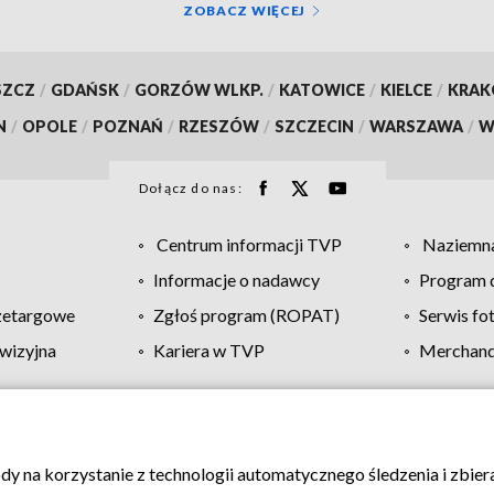
ZOBACZ WIĘCEJ
SZCZ
/
GDAŃSK
/
GORZÓW WLKP.
/
KATOWICE
/
KIELCE
/
KRA
N
/
OPOLE
/
POZNAŃ
/
RZESZÓW
/
SZCZECIN
/
WARSZAWA
/
W
Dołącz do nas:
Centrum informacji TVP
Naziemna
Informacje o nadawcy
Program d
zetargowe
Zgłoś program (ROPAT)
Serwis fo
wizyjna
Kariera w TVP
Merchandi
Polityka prywatności
Moje zgody
Pomoc
Biuro re
ody na korzystanie z technologii automatycznego śledzenia i zbie