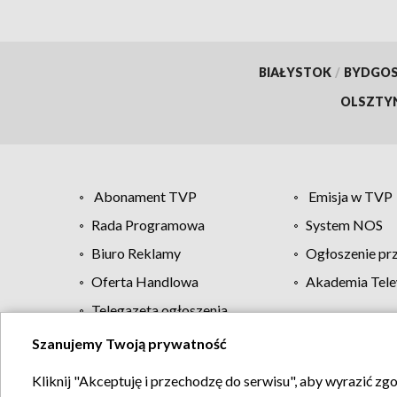
BIAŁYSTOK
/
BYDGO
OLSZTY
Abonament TVP
Emisja w TVP
Rada Programowa
System NOS
Biuro Reklamy
Ogłoszenie pr
Oferta Handlowa
Akademia Tele
Telegazeta ogłoszenia
Szanujemy Twoją prywatność
Regulamin TVP
Kliknij "Akceptuję i przechodzę do serwisu", aby wyrazić zg