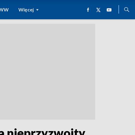
 WWW
Więcej
a nieprzyzwoity.