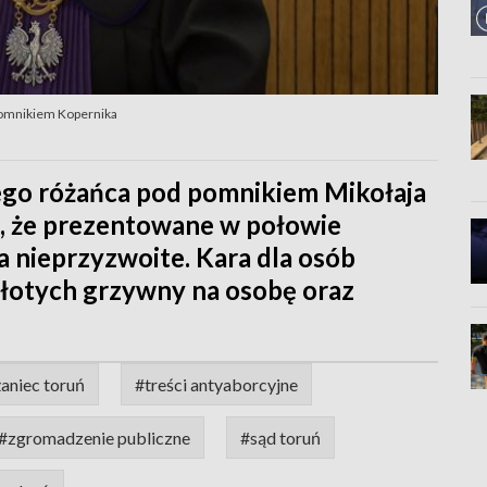
pomnikiem Kopernika
ego różańca pod pomnikiem Mikołaja
ł, że prezentowane w połowie
a nieprzyzwoite. Kara dla osób
złotych grzywny na osobę oraz
aniec toruń
#treści antyaborcyjne
#zgromadzenie publiczne
#sąd toruń