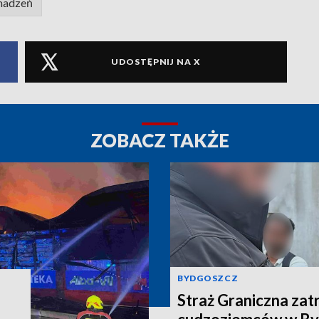
madzeń
UDOSTĘPNIJ NA X
ZOBACZ TAKŻE
BYDGOSZCZ
Straż Graniczna zat