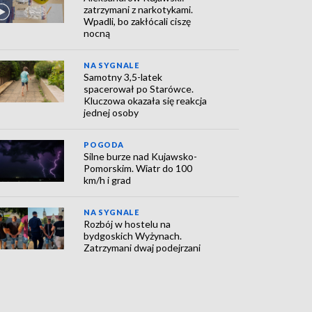
zatrzymani z narkotykami.
Wpadli, bo zakłócali ciszę
nocną
NA SYGNALE
Samotny 3,5-latek
spacerował po Starówce.
Kluczowa okazała się reakcja
jednej osoby
POGODA
Silne burze nad Kujawsko-
Pomorskim. Wiatr do 100
km/h i grad
NA SYGNALE
Rozbój w hostelu na
bydgoskich Wyżynach.
Zatrzymani dwaj podejrzani