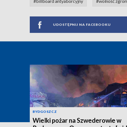
#billboard antyaborcyjny
#wolność zgro
UDOSTĘPNIJ NA FACEBOOKU
BYDGOSZCZ
Wielki pożar na Szwederowie w