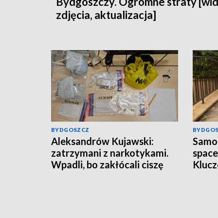
Bydgoszczy. Ogromne straty [wid
zdjęcia, aktualizacja]
BYDGOSZCZ
BYDGO
Aleksandrów Kujawski:
Samot
zatrzymani z narkotykami.
space
Wpadli, bo zakłócali ciszę
Klucz
nocną
reakc