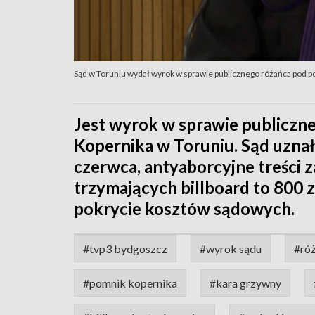
Sąd w Toruniu wydał wyrok w sprawie publicznego różańca pod 
Jest wyrok w sprawie publiczn
Kopernika w Toruniu. Sąd uzna
czerwca, antyaborcyjne treści z
trzymających billboard to 800 
pokrycie kosztów sądowych.
#tvp3 bydgoszcz
#wyrok sądu
#róż
#pomnik kopernika
#kara grzywny