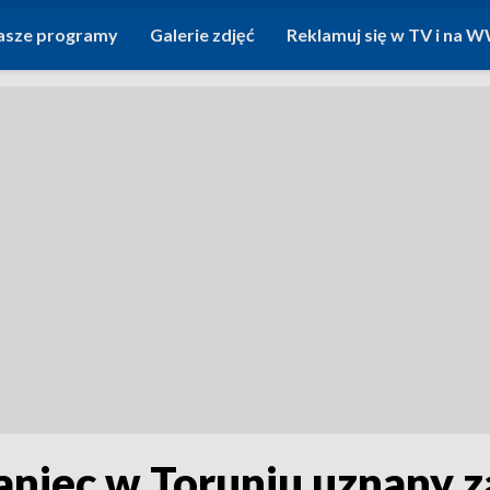
asze programy
Galerie zdjęć
Reklamuj się w TV i na
niec w Toruniu uznany z