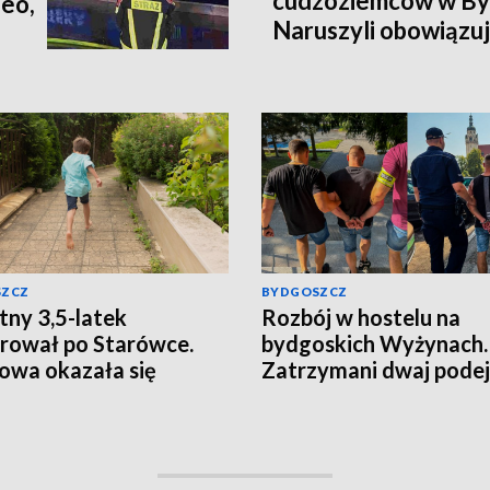
cudzoziemców w By
eo,
Naruszyli obowiązuj
dotyczące legalnoś
SZCZ
BYDGOSZCZ
ny 3,5-latek
Rozbój w hostelu na
rował po Starówce.
bydgoskich Wyżynach.
owa okazała się
Zatrzymani dwaj podej
ja jednej osoby