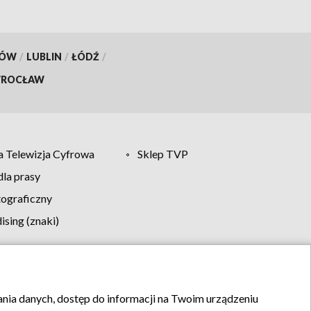
KÓW
/
LUBLIN
/
ŁÓDŹ
/
ROCŁAW
 Telewizja Cyfrowa
Sklep TVP
la prasy
tograficzny
sing (znaki)
klamy
Kontakt
rania danych, dostęp do informacji na Twoim urządzeniu