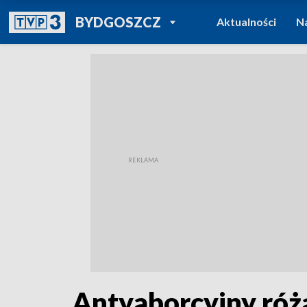
POWRÓT DO
BYDGOSZCZ
Aktualności
N
TVP REGIONY
Antyaborcyjny róża