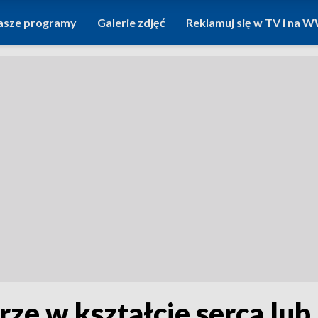
asze programy
Galerie zdjęć
Reklamuj się w TV i na
ze w kształcie serca lub 