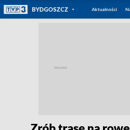
POWRÓT DO
BYDGOSZCZ
Aktualności
N
TVP REGIONY
Zrób trasę na rower