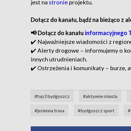
jest na
stronie
projektu.
Dołącz do kanału, bądź na bieżąco z a
📢 Dołącz do kanału
informacyjnego 
✔️ Najważniejsze wiadomości z region
✔️ Alerty drogowe – informujemy o ko
innych utrudnieniach.
✔️ Ostrzeżenia i komunikaty – burze, a
#tvp3 bydgoszcz
#aktywne miasta
#jesienna trasa
#bydgoszcz sport
#