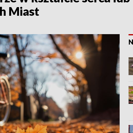
h Miast
N