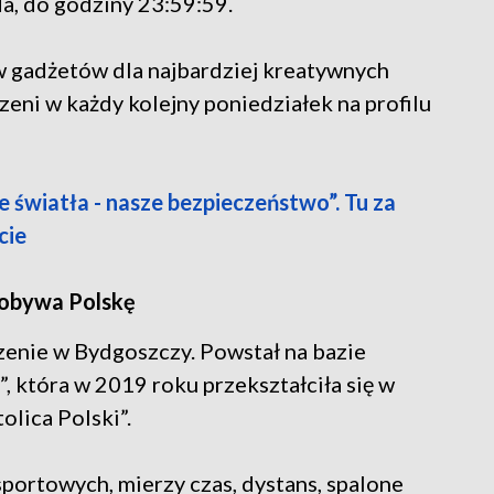
da, do godziny 23:59:59.
 gadżetów dla najbardziej kreatywnych
eni w każdy kolejny poniedziałek na profilu
e światła - nasze bezpieczeństwo”. Tu za
cie
zdobywa Polskę
enie w Bydgoszczy. Powstał na bazie
, która w 2019 roku przekształciła się w
lica Polski”.
sportowych, mierzy czas, dystans, spalone