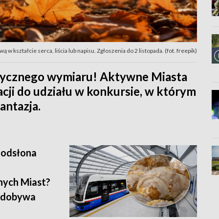
 kształcie serca, liścia lub napisu. Zgłoszenia do 2 listopada. (fot. freepik)
stycznego wymiaru! Aktywne Miasta
cji do udziału w konkursie, w którym
fantazja.
 odsłona
nych Miast?
 zdobywa