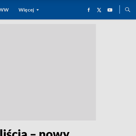
 WWW
Więcej
liścia – nowy