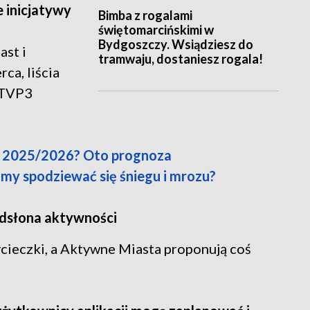
e inicjatywy
Bimba z rogalami
świętomarcińskimi w
Bydgoszczy. Wsiądziesz do
st i
tramwaju, dostaniesz rogala!
ca, liścia
. TVP3
a 2025/2026? Oto prognoza
y spodziewać się śniegu i mrozu?
odsłona aktywności
ycieczki, a Aktywne Miasta proponują coś