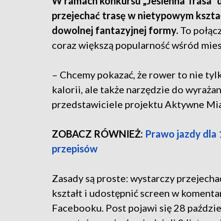
W ramach konkursu „Jesienna Trasa” u
przejechać trasę w nietypowym kształci
dowolnej fantazyjnej formy.
To połącz
coraz większą popularność wśród mies
– Chcemy pokazać, że rower to nie tyl
kalorii, ale także narzędzie do wyraża
przedstawiciele projektu Aktywne Mia
ZOBACZ RÓWNIEŻ:
Prawo jazdy dla 
przepisów
Zasady są proste: wystarczy przejechać
kształt i udostępnić screen w komen
Facebooku. Post pojawi się 28 paździe