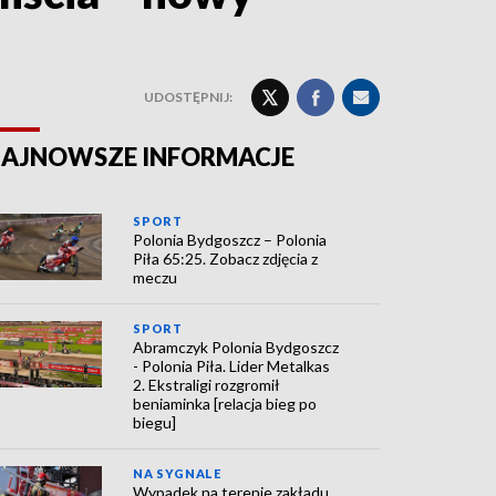
UDOSTĘPNIJ:
AJNOWSZE INFORMACJE
SPORT
Polonia Bydgoszcz – Polonia
Piła 65:25. Zobacz zdjęcia z
meczu
SPORT
Abramczyk Polonia Bydgoszcz
- Polonia Piła. Lider Metalkas
2. Ekstraligi rozgromił
beniaminka [relacja bieg po
biegu]
NA SYGNALE
Wypadek na terenie zakładu