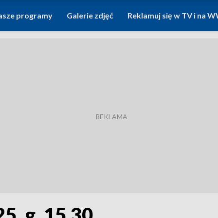
asze programy
Galerie zdjęć
Reklamuj się w TV i na
5, g. 15.30