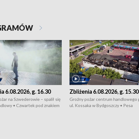
OGRAMÓW
ia 6.08.2026, g. 16.30
Zbliżenia 6.08.2026, g. 15.30
żar na Szwederowie – spalił się
Groźny pożar centrum handlowego 
ndlowy • Czwartek pod znakiem
ul. Kossaka w Bydgoszczy • Pesa
burz • Dobre prognozy dla
wyprodukuje nowoczesne,
 – rolnicy mogą liczyć na
energooszczędne pociągi dla Polregi
lony • Akcja porodowa na trasie
Zmiany w przepisach o pomocy
uń – pomógł policyjny patrol •
społecznej • Przed nami 10. jubileu
my na kolejną odsłonę programu
Festiwal Wisły