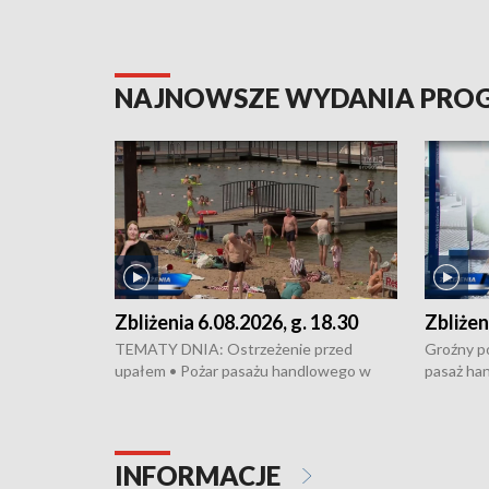
NAJNOWSZE WYDANIA PR
Zbliżenia 6.08.2026, g. 18.30
Zbliżen
TEMATY DNIA: Ostrzeżenie przed
Groźny po
upałem • Pożar pasażu handlowego w
pasaż ha
Bydgoszczy • Policja rozbiła lokalną siatkę
upałów i 
dealerską – grozi im do 12 lat więzienia •
kukurydzy
Akcja porodowa na trasie Rypin-Toruń –
wysokie p
pomógł policyjny patrol • Wyjątkowy
Rypin-Tor
INFORMACJE
projekt UMK w Toruniu
Zaprasza