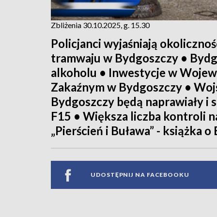
Zbliżenia 30.10.2025, g. 15.30
Policjanci wyjaśniają okoliczno
tramwaju w Bydgoszczy • Bydgo
alkoholu • Inwestycje w Wojew
Zakaźnym w Bydgoszczy • Wojs
Bydgoszczy będą naprawiały i s
F15 • Większa liczba kontroli 
„Pierścień i Buława” - książka o
UDOSTĘPNIJ NA FACEBOOKU