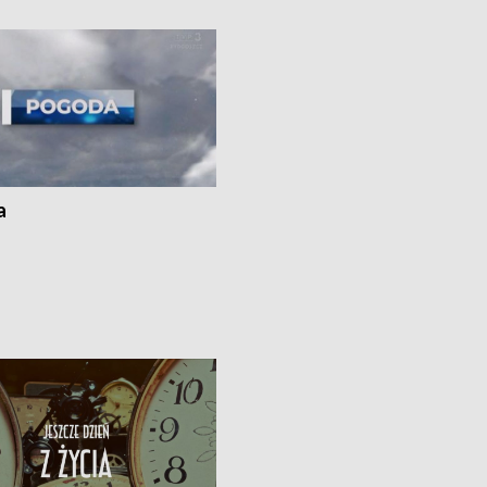
ato”
a