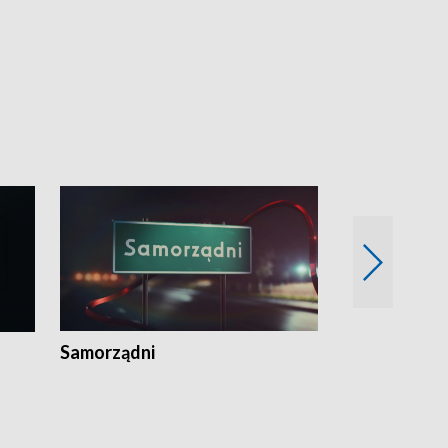
Samorządni
Wspólna sp