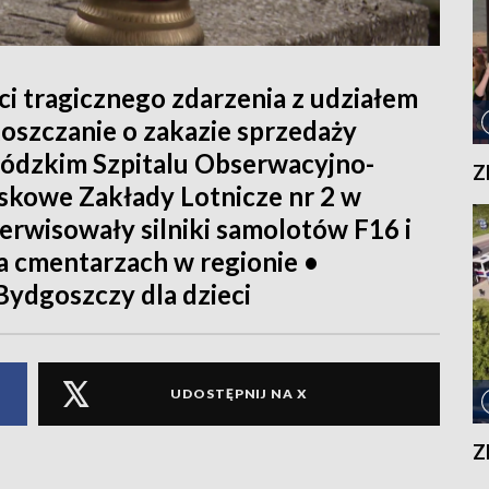
ści tragicznego zdarzenia z udziałem
szczanie o zakazie sprzedaży
ódzkim Szpitalu Obserwacyjno-
Z
kowe Zakłady Lotnicze nr 2 w
erwisowały silniki samolotów F16 i
na cmentarzach w regionie •
 Bydgoszczy dla dzieci
UDOSTĘPNIJ NA X
Z