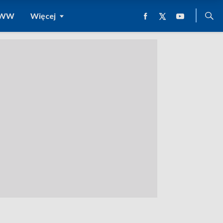
 WWW
Więcej